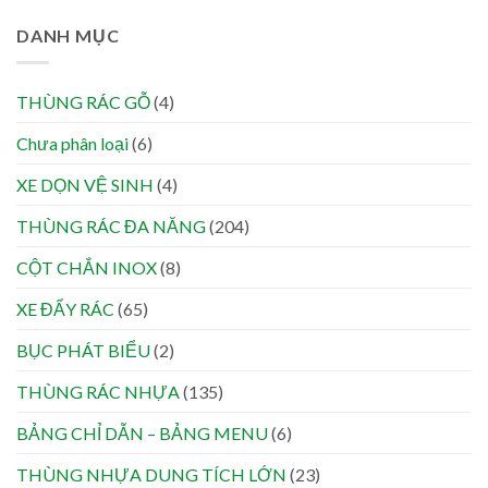
DANH MỤC
THÙNG RÁC GỖ
(4)
Chưa phân loại
(6)
XE DỌN VỆ SINH
(4)
THÙNG RÁC ĐA NĂNG
(204)
CỘT CHẮN INOX
(8)
XE ĐẨY RÁC
(65)
BỤC PHÁT BIỂU
(2)
THÙNG RÁC NHỰA
(135)
BẢNG CHỈ DẪN – BẢNG MENU
(6)
THÙNG NHỰA DUNG TÍCH LỚN
(23)