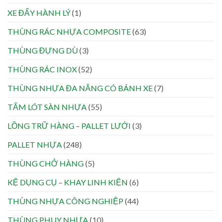
XE ĐẨY HÀNH LÝ
(1)
THÙNG RÁC NHỰA COMPOSITE
(63)
THÙNG ĐỰNG DÙ
(3)
THÙNG RÁC INOX
(52)
THÙNG NHỰA ĐA NĂNG CÓ BÁNH XE
(7)
TẤM LÓT SÀN NHỰA
(55)
LỒNG TRỮ HÀNG – PALLET LƯỚI
(3)
PALLET NHỰA
(248)
THÙNG CHỞ HÀNG
(5)
KỆ DỤNG CỤ – KHAY LINH KIỆN
(6)
THÙNG NHỰA CÔNG NGHIỆP
(44)
THÙNG PHUY NHỰA
(10)