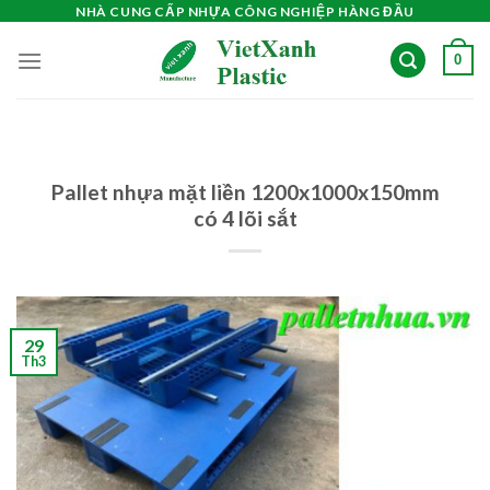
Skip
NHÀ CUNG CẤP NHỰA CÔNG NGHIỆP HÀNG ĐẦU
to
0
content
Pallet nhựa mặt liền 1200x1000x150mm
có 4 lõi sắt
29
Th3