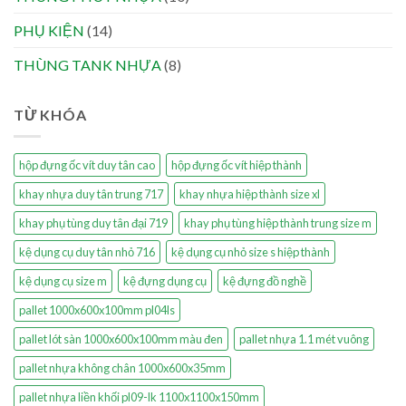
PHỤ KIỆN
(14)
THÙNG TANK NHỰA
(8)
TỪ KHÓA
hộp đựng ốc vít duy tân cao
hộp đựng ốc vít hiệp thành
khay nhựa duy tân trung 717
khay nhựa hiệp thành size xl
khay phụ tùng duy tân đại 719
khay phụ tùng hiệp thành trung size m
kệ dụng cụ duy tân nhỏ 716
kệ dụng cụ nhỏ size s hiệp thành
kệ dụng cụ size m
kệ đựng dụng cụ
kệ đựng đồ nghề
pallet 1000x600x100mm pl04ls
pallet lót sàn 1000x600x100mm màu đen
pallet nhựa 1.1 mét vuông
pallet nhựa không chân 1000x600x35mm
pallet nhựa liền khối pl09-lk 1100x1100x150mm