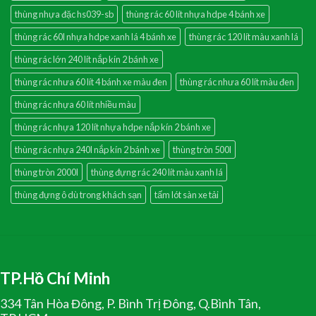
thùng nhựa đặc hs039-sb
thùng rác 60 lít nhựa hdpe 4 bánh xe
thùng rác 60l nhựa hdpe xanh lá 4 bánh xe
thùng rác 120 lít màu xanh lá
thùng rác lớn 240 lít nắp kín 2 bánh xe
thùng rác nhưa 60 lít 4 bánh xe màu đen
thùng rác nhưa 60 lít màu đen
thùng rác nhựa 60 lít nhiều màu
thùng rác nhựa 120 lít nhựa hdpe nắp kín 2 bánh xe
thùng rác nhựa 240l nắp kín 2 bánh xe
thùng tròn 500l
thùng tròn 2000l
thùng đựng rác 240 lít màu xanh lá
thùng đựng ô dù trong khách sạn
tấm lót sàn xe tải
TP.Hồ Chí Minh
334 Tân Hòa Đông, P. Bình Trị Đông, Q.Bình Tân,