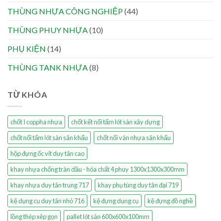
THÙNG NHỰA CÔNG NGHIỆP
(44)
THÙNG PHUY NHỰA
(10)
PHỤ KIỆN
(14)
THÙNG TANK NHỰA
(8)
TỪ KHÓA
chốt I coppha nhựa
chốt kết nối tấm lót sàn xây dựng
chốt nối tấm lót sàn sân khấu
chốt nối ván nhựa sân khấu
hộp đựng ốc vít duy tân cao
khay nhựa chống tràn dầu - hóa chất 4 phuy 1300x1300x300mm
khay nhựa duy tân trung 717
khay phụ tùng duy tân đại 719
kệ dụng cụ duy tân nhỏ 716
kệ đựng dụng cụ
kệ đựng đồ nghề
lồng thép xêp gọn
pallet lót sàn 600x600x100mm