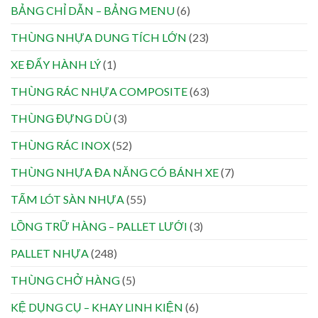
BẢNG CHỈ DẪN – BẢNG MENU
(6)
THÙNG NHỰA DUNG TÍCH LỚN
(23)
XE ĐẨY HÀNH LÝ
(1)
THÙNG RÁC NHỰA COMPOSITE
(63)
THÙNG ĐỰNG DÙ
(3)
THÙNG RÁC INOX
(52)
THÙNG NHỰA ĐA NĂNG CÓ BÁNH XE
(7)
TẤM LÓT SÀN NHỰA
(55)
LỒNG TRỮ HÀNG – PALLET LƯỚI
(3)
PALLET NHỰA
(248)
THÙNG CHỞ HÀNG
(5)
KỆ DỤNG CỤ – KHAY LINH KIỆN
(6)