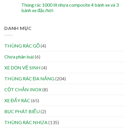
Thùng rác 1000 lít nhựa composite 4 bánh xe và 3
bánh xe đặc/hơi
DANH MỤC
THÙNG RÁC GỖ
(4)
Chưa phân loại
(6)
XE DỌN VỆ SINH
(4)
THÙNG RÁC ĐA NĂNG
(204)
CỘT CHẮN INOX
(8)
XE ĐẨY RÁC
(65)
BỤC PHÁT BIỂU
(2)
THÙNG RÁC NHỰA
(135)