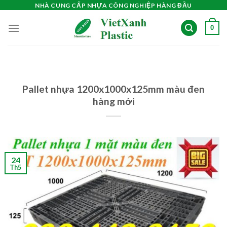
Skip
NHÀ CUNG CẤP NHỰA CÔNG NGHIỆP HÀNG ĐẦU
to
0
content
Pallet nhựa 1200x1000x125mm màu đen
hàng mới
24
Th5