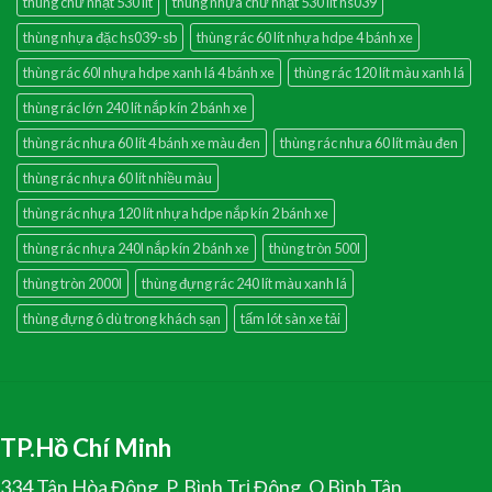
thùng chữ nhật 530 lít
thùng nhựa chữ nhật 530 lít hs039
thùng nhựa đặc hs039-sb
thùng rác 60 lít nhựa hdpe 4 bánh xe
thùng rác 60l nhựa hdpe xanh lá 4 bánh xe
thùng rác 120 lít màu xanh lá
thùng rác lớn 240 lít nắp kín 2 bánh xe
thùng rác nhưa 60 lít 4 bánh xe màu đen
thùng rác nhưa 60 lít màu đen
thùng rác nhựa 60 lít nhiều màu
thùng rác nhựa 120 lít nhựa hdpe nắp kín 2 bánh xe
thùng rác nhựa 240l nắp kín 2 bánh xe
thùng tròn 500l
thùng tròn 2000l
thùng đựng rác 240 lít màu xanh lá
thùng đựng ô dù trong khách sạn
tấm lót sàn xe tải
TP.Hồ Chí Minh
334 Tân Hòa Đông, P. Bình Trị Đông, Q.Bình Tân,