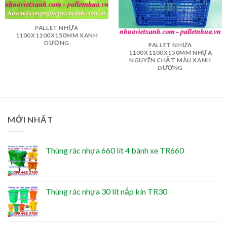
PALLET NHỰA
1100X1100X150MM XANH
DƯƠNG
PALLET NHỰA
1100X1100X150MM NHỰA
NGUYÊN CHẤT MÀU XANH
DƯƠNG
MỚI NHẤT
Thùng rác nhựa 660 lít 4 bánh xe TR660
Thùng rác nhựa 30 lít nắp kín TR30