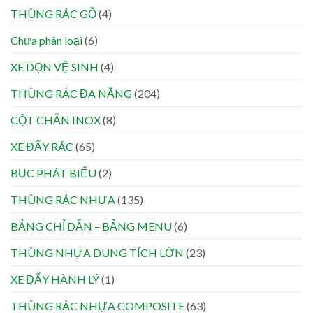
THÙNG RÁC GỖ
(4)
Chưa phân loại
(6)
XE DỌN VỆ SINH
(4)
THÙNG RÁC ĐA NĂNG
(204)
CỘT CHẮN INOX
(8)
XE ĐẨY RÁC
(65)
BỤC PHÁT BIỂU
(2)
THÙNG RÁC NHỰA
(135)
BẢNG CHỈ DẪN – BẢNG MENU
(6)
THÙNG NHỰA DUNG TÍCH LỚN
(23)
XE ĐẨY HÀNH LÝ
(1)
THÙNG RÁC NHỰA COMPOSITE
(63)