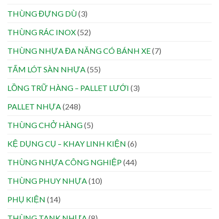
THÙNG ĐỰNG DÙ
(3)
THÙNG RÁC INOX
(52)
THÙNG NHỰA ĐA NĂNG CÓ BÁNH XE
(7)
TẤM LÓT SÀN NHỰA
(55)
LỒNG TRỮ HÀNG – PALLET LƯỚI
(3)
PALLET NHỰA
(248)
THÙNG CHỞ HÀNG
(5)
KỆ DỤNG CỤ – KHAY LINH KIỆN
(6)
THÙNG NHỰA CÔNG NGHIỆP
(44)
THÙNG PHUY NHỰA
(10)
PHỤ KIỆN
(14)
THÙNG TANK NHỰA
(8)