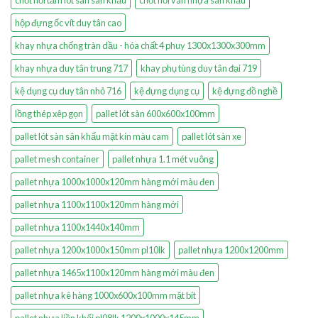
hộp đựng ốc vít duy tân cao
khay nhựa chống tràn dầu - hóa chất 4 phuy 1300x1300x300mm
khay nhựa duy tân trung 717
khay phụ tùng duy tân đại 719
kệ dụng cụ duy tân nhỏ 716
kệ đựng dụng cụ
kệ đựng đồ nghề
lồng thép xêp gọn
pallet lót sàn 600x600x100mm
pallet lót sàn sân khấu mặt kín màu cam
pallet lót sàn xe
pallet mesh container
pallet nhựa 1.1 mét vuông
pallet nhựa 1000x1000x120mm hàng mới màu đen
pallet nhựa 1100x1100x120mm hàng mới
pallet nhựa 1100x1440x140mm
pallet nhựa 1200x1000x150mm pl10lk
pallet nhựa 1200x1200mm
pallet nhựa 1465x1100x120mm hàng mới màu đen
pallet nhựa kê hàng 1000x600x100mm mặt bít
pallet nhựa liền khối pl08lk 1200x1000x145mm