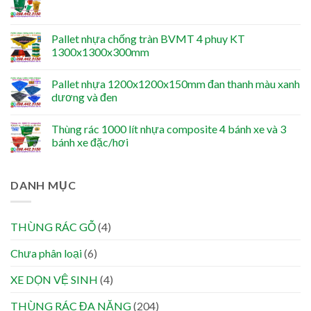
Pallet nhựa chống tràn BVMT 4 phuy KT
1300x1300x300mm
Pallet nhựa 1200x1200x150mm đan thanh màu xanh
dương và đen
Thùng rác 1000 lít nhựa composite 4 bánh xe và 3
bánh xe đặc/hơi
DANH MỤC
THÙNG RÁC GỖ
(4)
Chưa phân loại
(6)
XE DỌN VỆ SINH
(4)
THÙNG RÁC ĐA NĂNG
(204)