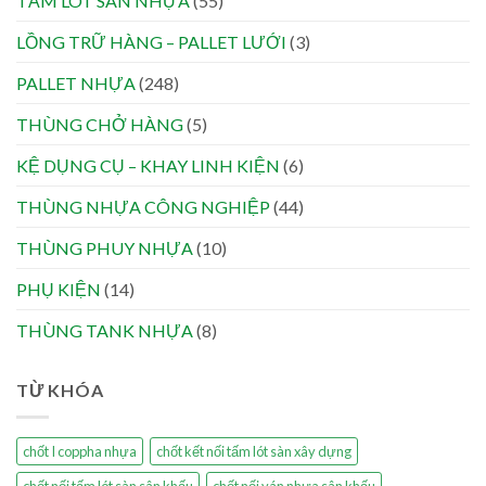
TẤM LÓT SÀN NHỰA
(55)
LỒNG TRỮ HÀNG – PALLET LƯỚI
(3)
PALLET NHỰA
(248)
THÙNG CHỞ HÀNG
(5)
KỆ DỤNG CỤ – KHAY LINH KIỆN
(6)
THÙNG NHỰA CÔNG NGHIỆP
(44)
THÙNG PHUY NHỰA
(10)
PHỤ KIỆN
(14)
THÙNG TANK NHỰA
(8)
TỪ KHÓA
chốt I coppha nhựa
chốt kết nối tấm lót sàn xây dựng
chốt nối tấm lót sàn sân khấu
chốt nối ván nhựa sân khấu