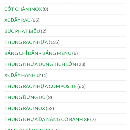
CỘT CHẮN INOX
(8)
XE ĐẨY RÁC
(65)
BỤC PHÁT BIỂU
(2)
THÙNG RÁC NHỰA
(135)
BẢNG CHỈ DẪN – BẢNG MENU
(6)
THÙNG NHỰA DUNG TÍCH LỚN
(23)
XE ĐẨY HÀNH LÝ
(1)
THÙNG RÁC NHỰA COMPOSITE
(63)
THÙNG ĐỰNG DÙ
(3)
THÙNG RÁC INOX
(52)
THÙNG NHỰA ĐA NĂNG CÓ BÁNH XE
(7)