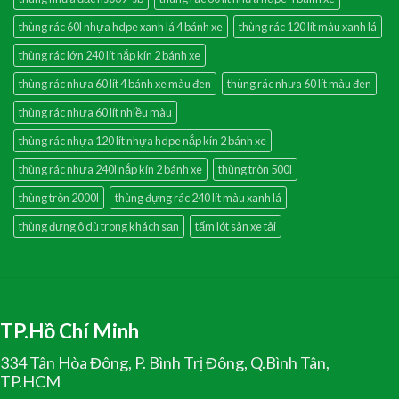
thùng rác 60l nhựa hdpe xanh lá 4 bánh xe
thùng rác 120 lít màu xanh lá
thùng rác lớn 240 lít nắp kín 2 bánh xe
thùng rác nhưa 60 lít 4 bánh xe màu đen
thùng rác nhưa 60 lít màu đen
thùng rác nhựa 60 lít nhiều màu
thùng rác nhựa 120 lít nhựa hdpe nắp kín 2 bánh xe
thùng rác nhựa 240l nắp kín 2 bánh xe
thùng tròn 500l
thùng tròn 2000l
thùng đựng rác 240 lít màu xanh lá
thùng đựng ô dù trong khách sạn
tấm lót sàn xe tải
TP.Hồ Chí Minh
334 Tân Hòa Đông, P. Bình Trị Đông, Q.Bình Tân,
TP.HCM