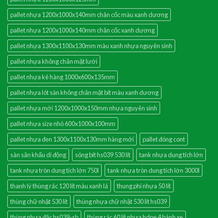
pallet nhựa 1200x1000x140mm chân cốc màu xanh dương
pallet nhựa 1200x1000x140mm chân cốc xanh dương
pallet nhựa 1300x1100x130mm màu xanh nhựa nguyên sinh
pallet nhựa không chân mặt lưới
pallet nhựa kê hàng 1000x600x135mm
pallet nhựa lót sàn không chân mặt bít màu xanh dương
pallet nhựa mới 1200x1000x150mm nhựa nguyên sinh
pallet nhựa size nhỏ 600x1000x100mm
pallet nhựa đen 1300x1100x130mm hàng mới
pallet đóng cont
sàn sân khấu di động
sóng bít hs039 530 lít
tank nhựa dung tích lớn
tank nhựa tròn dung tích lớn 750l
tank nhựa tròn dung tích lớn 3000l
thanh lý thùng rác 120 lít màu xanh lá
thung phi nhựa 50 lít
thùng chữ nhật 530 lít
thùng nhựa chữ nhật 530 lít hs039
thùng nhựa đặc hs039-sb
thùng rác 60 lít nhựa hdpe 4 bánh xe