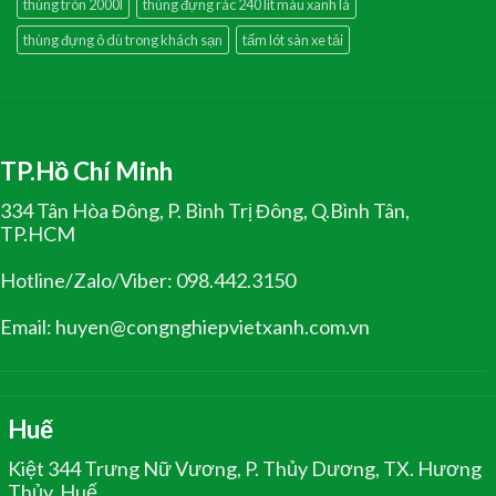
thùng tròn 2000l
thùng đựng rác 240 lít màu xanh lá
thùng đựng ô dù trong khách sạn
tấm lót sàn xe tải
TP.Hồ Chí Minh
334 Tân Hòa Đông, P. Bình Trị Đông, Q.Bình Tân,
TP.HCM
Hotline/Zalo/Viber: 098.442.3150
Email: huyen@congnghiepvietxanh.com.vn
Huế
Kiệt 344 Trưng Nữ Vương, P. Thủy Dương, TX. Hương
Thủy, Huế