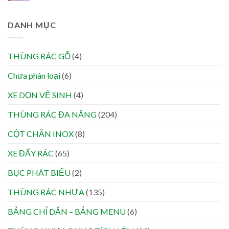
DANH MỤC
THÙNG RÁC GỖ
(4)
Chưa phân loại
(6)
XE DỌN VỆ SINH
(4)
THÙNG RÁC ĐA NĂNG
(204)
CỘT CHẮN INOX
(8)
XE ĐẨY RÁC
(65)
BỤC PHÁT BIỂU
(2)
THÙNG RÁC NHỰA
(135)
BẢNG CHỈ DẪN – BẢNG MENU
(6)