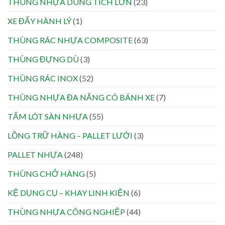
THÙNG NHỰA DUNG TÍCH LỚN
(23)
XE ĐẨY HÀNH LÝ
(1)
THÙNG RÁC NHỰA COMPOSITE
(63)
THÙNG ĐỰNG DÙ
(3)
THÙNG RÁC INOX
(52)
THÙNG NHỰA ĐA NĂNG CÓ BÁNH XE
(7)
TẤM LÓT SÀN NHỰA
(55)
LỒNG TRỮ HÀNG – PALLET LƯỚI
(3)
PALLET NHỰA
(248)
THÙNG CHỞ HÀNG
(5)
KỆ DỤNG CỤ – KHAY LINH KIỆN
(6)
THÙNG NHỰA CÔNG NGHIỆP
(44)