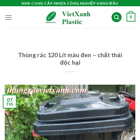
Skip
NHÀ CUNG CẤP NHỰA CÔNG NGHIỆP HÀNG ĐẦU
to
0
content
Thùng rác 120 Lít màu đen – chất thải
độc hại
07
Th5