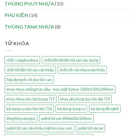
THÙNG PHUY NHỰA
(10)
PHỤ KIỆN
(14)
THÙNG TANK NHỰA
(8)
TỪ KHÓA
chốt I coppha nhựa
chốt kết nối tấm lót sàn xây dựng
chốt nối tấm lót sàn sân khấu
chốt nối ván nhựa sân khấu
hộp đựng ốc vít duy tân cao
khay nhựa chống tràn dầu - hóa chất 4 phuy 1300x1300x300mm
khay nhựa duy tân trung 717
khay phụ tùng duy tân đại 719
kệ dụng cụ duy tân nhỏ 716
kệ đựng dụng cụ
kệ đựng đồ nghề
lồng thép xêp gọn
pallet lót sàn 600x600x100mm
pallet lót sàn sân khấu mặt kín màu cam
pallet lót sàn xe