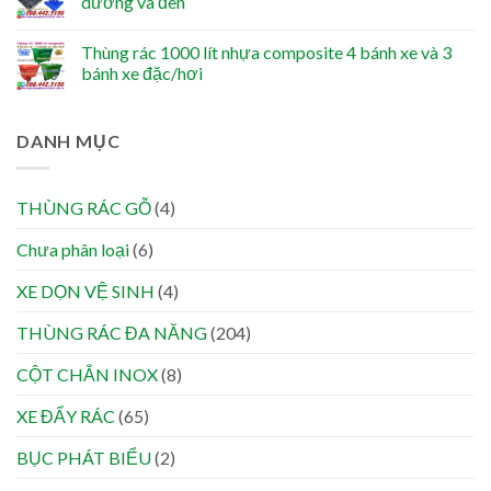
dương và đen
Thùng rác 1000 lít nhựa composite 4 bánh xe và 3
bánh xe đặc/hơi
DANH MỤC
THÙNG RÁC GỖ
(4)
Chưa phân loại
(6)
XE DỌN VỆ SINH
(4)
THÙNG RÁC ĐA NĂNG
(204)
CỘT CHẮN INOX
(8)
XE ĐẨY RÁC
(65)
BỤC PHÁT BIỂU
(2)