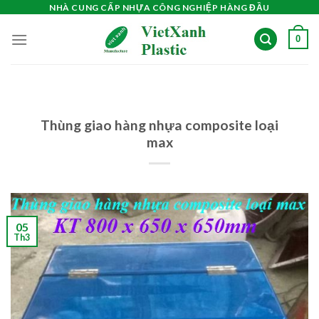
Skip
NHÀ CUNG CẤP NHỰA CÔNG NGHIỆP HÀNG ĐẦU
to
0
content
Thùng giao hàng nhựa composite loại
max
05
Th3