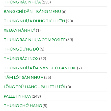
THÙNG RÁC NHỰA
(135)
BẢNG CHỈ DẪN – BẢNG MENU
(6)
THÙNG NHỰA DUNG TÍCH LỚN
(23)
XE ĐẨY HÀNH LÝ
(1)
THÙNG RÁC NHỰA COMPOSITE
(63)
THÙNG ĐỰNG DÙ
(3)
THÙNG RÁC INOX
(52)
THÙNG NHỰA ĐA NĂNG CÓ BÁNH XE
(7)
TẤM LÓT SÀN NHỰA
(55)
LỒNG TRỮ HÀNG – PALLET LƯỚI
(3)
PALLET NHỰA
(248)
THÙNG CHỞ HÀNG
(5)