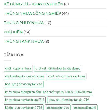
KỆ DỤNG CỤ – KHAY LINH KIỆN
(6)
THÙNG NHỰA CÔNG NGHIỆP
(44)
THÙNG PHUY NHỰA
(10)
PHỤ KIỆN
(14)
THÙNG TANK NHỰA
(8)
TỪ KHÓA
chốt I coppha nhựa
chốt kết nối tấm lót sàn xây dựng
chốt nối tấm lót sàn sân khấu
chốt nối ván nhựa sân khấu
hộp đựng ốc vít duy tân cao
khay nhựa chống tràn dầu - hóa chất 4 phuy 1300x1300x300mm
khay nhựa duy tân trung 717
khay phụ tùng duy tân đại 719
kệ dụng cụ duy tân nhỏ 716
kệ đựng dụng cụ
kệ đựng đồ nghề