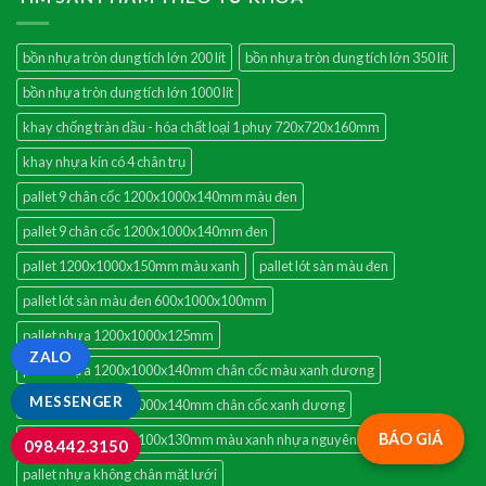
bồn nhựa tròn dung tích lớn 200 lít
bồn nhựa tròn dung tích lớn 350 lít
bồn nhựa tròn dung tích lớn 1000 lít
khay chống tràn dầu - hóa chất loại 1 phuy 720x720x160mm
khay nhựa kín có 4 chân trụ
pallet 9 chân cốc 1200x1000x140mm màu đen
pallet 9 chân cốc 1200x1000x140mm đen
pallet 1200x1000x150mm màu xanh
pallet lót sàn màu đen
pallet lót sàn màu đen 600x1000x100mm
pallet nhựa 1200x1000x125mm
ZALO
pallet nhựa 1200x1000x140mm chân cốc màu xanh dương
MESSENGER
pallet nhựa 1200x1000x140mm chân cốc xanh dương
BÁO GIÁ
pallet nhựa 1300x1100x130mm màu xanh nhựa nguyên sinh
098.442.3150
pallet nhựa không chân mặt lưới