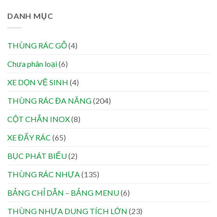
DANH MỤC
THÙNG RÁC GỖ
(4)
Chưa phân loại
(6)
XE DỌN VỆ SINH
(4)
THÙNG RÁC ĐA NĂNG
(204)
CỘT CHẮN INOX
(8)
XE ĐẨY RÁC
(65)
BỤC PHÁT BIỂU
(2)
THÙNG RÁC NHỰA
(135)
BẢNG CHỈ DẪN – BẢNG MENU
(6)
THÙNG NHỰA DUNG TÍCH LỚN
(23)