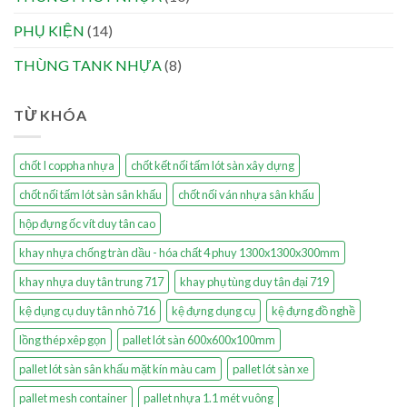
PHỤ KIỆN
(14)
THÙNG TANK NHỰA
(8)
TỪ KHÓA
chốt I coppha nhựa
chốt kết nối tấm lót sàn xây dựng
chốt nối tấm lót sàn sân khấu
chốt nối ván nhựa sân khấu
hộp đựng ốc vít duy tân cao
khay nhựa chống tràn dầu - hóa chất 4 phuy 1300x1300x300mm
khay nhựa duy tân trung 717
khay phụ tùng duy tân đại 719
kệ dụng cụ duy tân nhỏ 716
kệ đựng dụng cụ
kệ đựng đồ nghề
lồng thép xêp gọn
pallet lót sàn 600x600x100mm
pallet lót sàn sân khấu mặt kín màu cam
pallet lót sàn xe
pallet mesh container
pallet nhựa 1.1 mét vuông