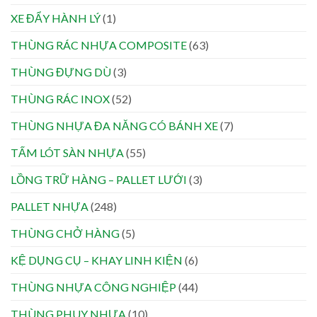
XE ĐẨY HÀNH LÝ
(1)
THÙNG RÁC NHỰA COMPOSITE
(63)
THÙNG ĐỰNG DÙ
(3)
THÙNG RÁC INOX
(52)
THÙNG NHỰA ĐA NĂNG CÓ BÁNH XE
(7)
TẤM LÓT SÀN NHỰA
(55)
LỒNG TRỮ HÀNG – PALLET LƯỚI
(3)
PALLET NHỰA
(248)
THÙNG CHỞ HÀNG
(5)
KỆ DỤNG CỤ – KHAY LINH KIỆN
(6)
THÙNG NHỰA CÔNG NGHIỆP
(44)
THÙNG PHUY NHỰA
(10)