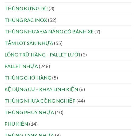
THÙNG ĐỰNG DÙ
(3)
THÙNG RÁC INOX
(52)
THÙNG NHỰA ĐA NĂNG CÓ BÁNH XE
(7)
TẤM LÓT SÀN NHỰA
(55)
LỒNG TRỮ HÀNG – PALLET LƯỚI
(3)
PALLET NHỰA
(248)
THÙNG CHỞ HÀNG
(5)
KỆ DỤNG CỤ – KHAY LINH KIỆN
(6)
THÙNG NHỰA CÔNG NGHIỆP
(44)
THÙNG PHUY NHỰA
(10)
PHỤ KIỆN
(14)
THÙNG TANK NHỰA
(8)