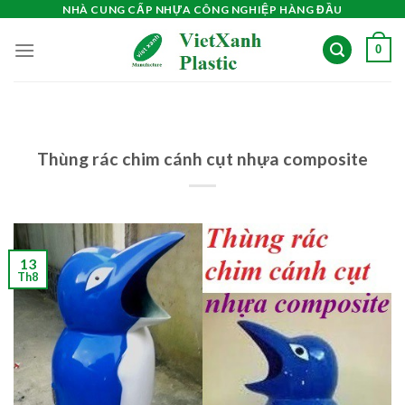
Skip
NHÀ CUNG CẤP NHỰA CÔNG NGHIỆP HÀNG ĐẦU
to
0
content
Thùng rác chim cánh cụt nhựa composite
13
Th8