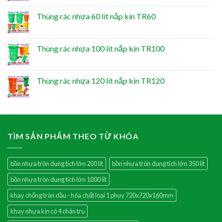
Thùng rác nhựa 60 lít nắp kín TR60
Thùng rác nhựa 100 lít nắp kín TR100
Thùng rác nhựa 120 lít nắp kín TR120
TÌM SẢN PHẨM THEO TỪ KHÓA
bồn nhựa tròn dung tích lớn 200 lít
bồn nhựa tròn dung tích lớn 350 lít
bồn nhựa tròn dung tích lớn 1000 lít
khay chống tràn dầu - hóa chất loại 1 phuy 720x720x160mm
khay nhựa kín có 4 chân trụ