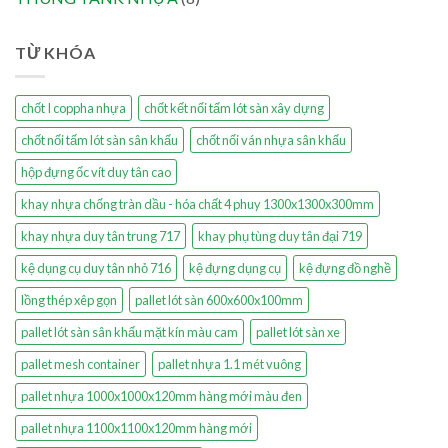
TỪ KHÓA
chốt I coppha nhựa
chốt kết nối tấm lót sàn xây dựng
chốt nối tấm lót sàn sân khấu
chốt nối ván nhựa sân khấu
hộp đựng ốc vít duy tân cao
khay nhựa chống tràn dầu - hóa chất 4 phuy 1300x1300x300mm
khay nhựa duy tân trung 717
khay phụ tùng duy tân đại 719
kệ dụng cụ duy tân nhỏ 716
kệ đựng dụng cụ
kệ đựng đồ nghề
lồng thép xêp gọn
pallet lót sàn 600x600x100mm
pallet lót sàn sân khấu mặt kín màu cam
pallet lót sàn xe
pallet mesh container
pallet nhựa 1.1 mét vuông
pallet nhựa 1000x1000x120mm hàng mới màu đen
pallet nhựa 1100x1100x120mm hàng mới