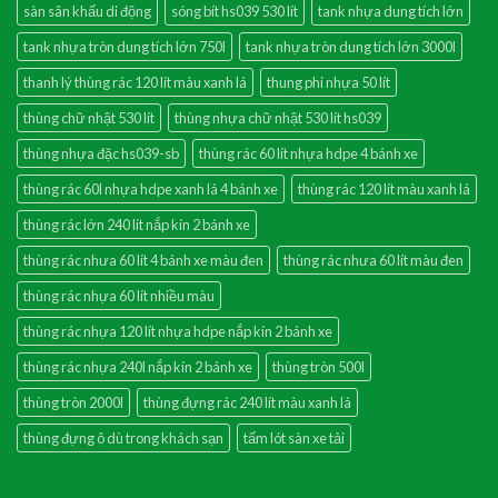
sàn sân khấu di động
sóng bít hs039 530 lít
tank nhựa dung tích lớn
tank nhựa tròn dung tích lớn 750l
tank nhựa tròn dung tích lớn 3000l
thanh lý thùng rác 120 lít màu xanh lá
thung phi nhựa 50 lít
thùng chữ nhật 530 lít
thùng nhựa chữ nhật 530 lít hs039
thùng nhựa đặc hs039-sb
thùng rác 60 lít nhựa hdpe 4 bánh xe
thùng rác 60l nhựa hdpe xanh lá 4 bánh xe
thùng rác 120 lít màu xanh lá
thùng rác lớn 240 lít nắp kín 2 bánh xe
thùng rác nhưa 60 lít 4 bánh xe màu đen
thùng rác nhưa 60 lít màu đen
thùng rác nhựa 60 lít nhiều màu
thùng rác nhựa 120 lít nhựa hdpe nắp kín 2 bánh xe
thùng rác nhựa 240l nắp kín 2 bánh xe
thùng tròn 500l
thùng tròn 2000l
thùng đựng rác 240 lít màu xanh lá
thùng đựng ô dù trong khách sạn
tấm lót sàn xe tải