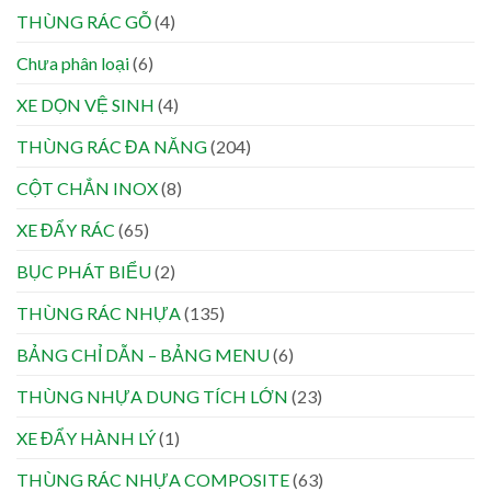
THÙNG RÁC GỖ
(4)
Chưa phân loại
(6)
XE DỌN VỆ SINH
(4)
THÙNG RÁC ĐA NĂNG
(204)
CỘT CHẮN INOX
(8)
XE ĐẨY RÁC
(65)
BỤC PHÁT BIỂU
(2)
THÙNG RÁC NHỰA
(135)
BẢNG CHỈ DẪN – BẢNG MENU
(6)
THÙNG NHỰA DUNG TÍCH LỚN
(23)
XE ĐẨY HÀNH LÝ
(1)
THÙNG RÁC NHỰA COMPOSITE
(63)