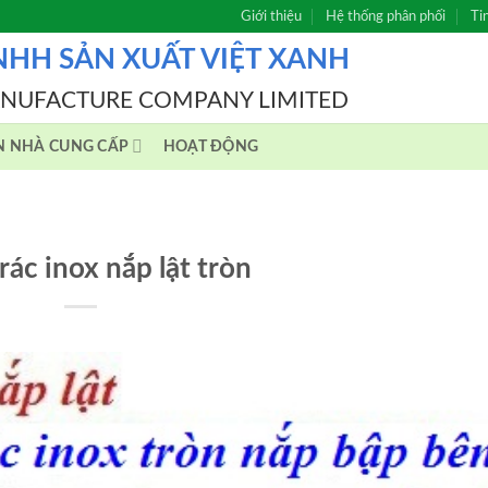
Giới thiệu
Hệ thống phân phối
Ti
NHH SẢN XUẤT VIỆT XANH
ANUFACTURE COMPANY LIMITED
N NHÀ CUNG CẤP
HOẠT ĐỘNG
ác inox nắp lật tròn