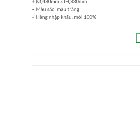
+ (Ø)480mm x (H)830mm
– Màu sắc: màu trắng
– Hàng nhập khẩu, mới 100%