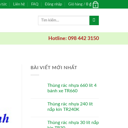
n tức
Liên hệ
FAQ
Đăng nhập
Giỏ hàng /
0
₫
0
Tìm
kiếm:
Hotline: 098 442 3150
BÀI VIẾT MỚI NHẤT
Thùng rác nhựa 660 lít 4
bánh xe TR660
Thùng rác nhựa 240 lít
nắp kín TR240K
Thùng rác nhựa 30 lít nắp
kín TR30