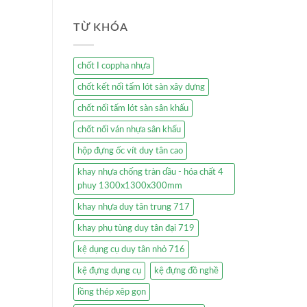
TỪ KHÓA
chốt I coppha nhựa
chốt kết nối tấm lót sàn xây dựng
chốt nối tấm lót sàn sân khấu
chốt nối ván nhựa sân khấu
hộp đựng ốc vít duy tân cao
khay nhựa chống tràn dầu - hóa chất 4
phuy 1300x1300x300mm
khay nhựa duy tân trung 717
khay phụ tùng duy tân đại 719
kệ dụng cụ duy tân nhỏ 716
kệ đựng dụng cụ
kệ đựng đồ nghề
lồng thép xêp gọn