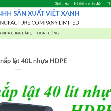
Giới thiệu
Hệ thống phân phối
Ti
NHH SẢN XUẤT VIỆT XANH
ANUFACTURE COMPANY LIMITED
N NHÀ CUNG CẤP
HOẠT ĐỘNG
 nắp lật 40L nhựa HDPE