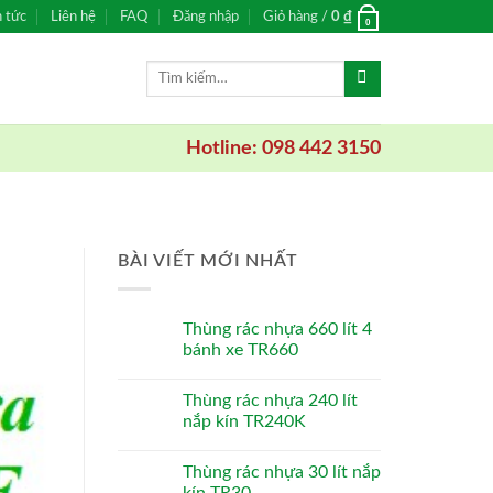
n tức
Liên hệ
FAQ
Đăng nhập
Giỏ hàng /
0
₫
0
Tìm
kiếm:
Hotline: 098 442 3150
BÀI VIẾT MỚI NHẤT
Thùng rác nhựa 660 lít 4
bánh xe TR660
Thùng rác nhựa 240 lít
nắp kín TR240K
Thùng rác nhựa 30 lít nắp
kín TR30