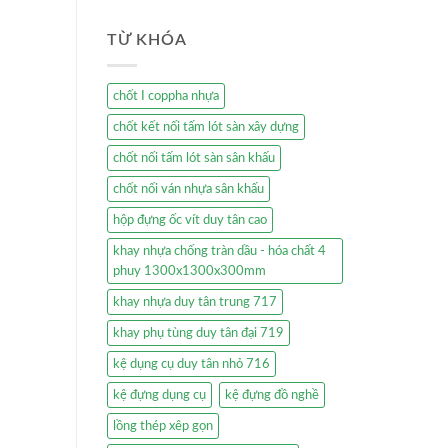
TỪ KHÓA
chốt I coppha nhựa
chốt kết nối tấm lót sàn xây dựng
chốt nối tấm lót sàn sân khấu
chốt nối ván nhựa sân khấu
hộp đựng ốc vít duy tân cao
khay nhựa chống tràn dầu - hóa chất 4
phuy 1300x1300x300mm
khay nhựa duy tân trung 717
khay phụ tùng duy tân đại 719
kệ dụng cụ duy tân nhỏ 716
kệ đựng dụng cụ
kệ đựng đồ nghề
lồng thép xêp gọn