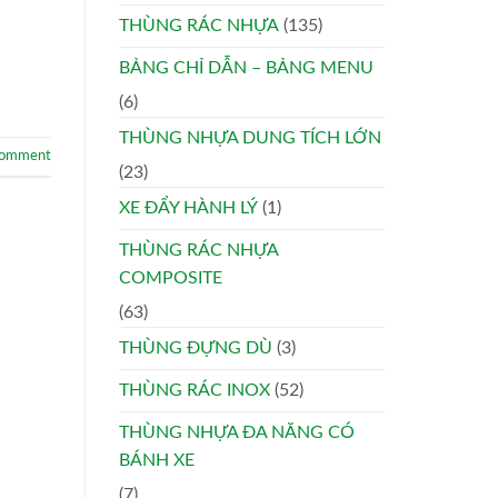
THÙNG RÁC NHỰA
(135)
BẢNG CHỈ DẪN – BẢNG MENU
(6)
THÙNG NHỰA DUNG TÍCH LỚN
comment
(23)
XE ĐẨY HÀNH LÝ
(1)
THÙNG RÁC NHỰA
COMPOSITE
(63)
THÙNG ĐỰNG DÙ
(3)
THÙNG RÁC INOX
(52)
THÙNG NHỰA ĐA NĂNG CÓ
BÁNH XE
(7)