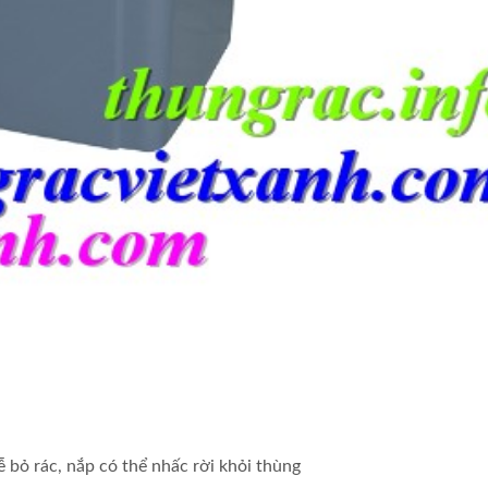
ễ bỏ rác, nắp có thể nhấc rời khỏi thùng