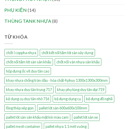
PHỤ KIỆN
(14)
THÙNG TANK NHỰA
(8)
TỪ KHÓA
chốt I coppha nhựa
chốt kết nối tấm lót sàn xây dựng
chốt nối tấm lót sàn sân khấu
chốt nối ván nhựa sân khấu
hộp đựng ốc vít duy tân cao
khay nhựa chống tràn dầu - hóa chất 4 phuy 1300x1300x300mm
khay nhựa duy tân trung 717
khay phụ tùng duy tân đại 719
kệ dụng cụ duy tân nhỏ 716
kệ đựng dụng cụ
kệ đựng đồ nghề
lồng thép xêp gọn
pallet lót sàn 600x600x100mm
pallet lót sàn sân khấu mặt kín màu cam
pallet lót sàn xe
pallet mesh container
pallet nhựa 1.1 mét vuông