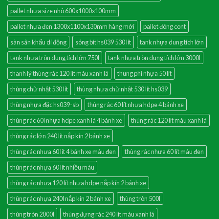
pallet nhựa size nhỏ 600x1000x100mm
pallet nhựa đen 1300x1100x130mm hàng mới
pallet đóng cont
sàn sân khấu di động
sóng bít hs039 530 lít
tank nhựa dung tích lớn
tank nhựa tròn dung tích lớn 750l
tank nhựa tròn dung tích lớn 3000l
thanh lý thùng rác 120 lít màu xanh lá
thung phi nhựa 50 lít
thùng chữ nhật 530 lít
thùng nhựa chữ nhật 530 lít hs039
thùng nhựa đặc hs039-sb
thùng rác 60 lít nhựa hdpe 4 bánh xe
thùng rác 60l nhựa hdpe xanh lá 4 bánh xe
thùng rác 120 lít màu xanh lá
thùng rác lớn 240 lít nắp kín 2 bánh xe
thùng rác nhưa 60 lít 4 bánh xe màu đen
thùng rác nhưa 60 lít màu đen
thùng rác nhựa 60 lít nhiều màu
thùng rác nhựa 120 lít nhựa hdpe nắp kín 2 bánh xe
thùng rác nhựa 240l nắp kín 2 bánh xe
thùng tròn 500l
thùng tròn 2000l
thùng đựng rác 240 lít màu xanh lá