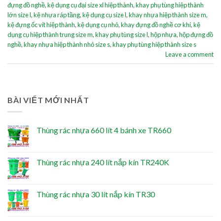
đựng đồ nghề
,
kệ dụng cụ đại size xl hiệp thành
,
khay phụ tùng hiệp thành
lớn size l
,
kệ nhựa ráp tầng
,
kệ dụng cụ size l
,
khay nhựa hiệp thành size m
,
kệ đựng ốc vít hiệp thành
,
kệ dụng cụ nhỏ
,
khay đựng đồ nghề cơ khí
,
kệ
dụng cụ hiệp thành trung size m
,
khay phụ tùng size l
,
hộp nhựa
,
hộp đựng đồ
nghề
,
khay nhựa hiệp thành nhỏ size s
,
khay phụ tùng hiệp thành size s
Leave a comment
BÀI VIẾT MỚI NHẤT
Thùng rác nhựa 660 lít 4 bánh xe TR660
Thùng rác nhựa 240 lít nắp kín TR240K
Thùng rác nhựa 30 lít nắp kín TR30