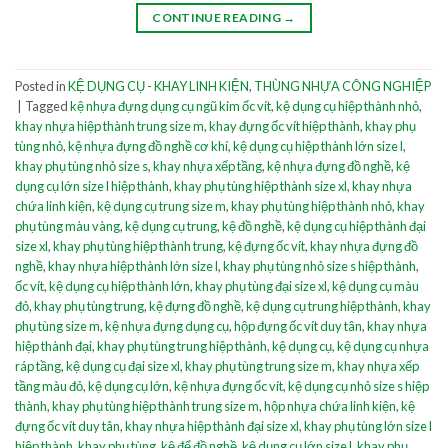
CONTINUE READING
→
Posted in
KỆ DỤNG CỤ - KHAY LINH KIỆN
,
THÙNG NHỰA CÔNG NGHIỆP
|
Tagged
kệ nhựa đựng dụng cụ ngũ kim ốc vít
,
kệ dụng cụ hiệp thành nhỏ
,
khay nhựa hiệp thành trung size m
,
khay đựng ốc vít hiệp thành
,
khay phụ
tùng nhỏ
,
kệ nhựa đựng đồ nghề cơ khí
,
kệ dụng cụ hiệp thành lớn size l
,
khay phụ tùng nhỏ size s
,
khay nhựa xếp tầng
,
kệ nhựa đựng đồ nghề
,
kệ
dụng cụ lớn size l hiệp thành
,
khay phụ tùng hiệp thành size xl
,
khay nhựa
chứa linh kiện
,
kệ dụng cụ trung size m
,
khay phụ tùng hiệp thành nhỏ
,
khay
phụ tùng màu vàng
,
kệ dụng cụ trung
,
kệ đồ nghề
,
kệ dụng cụ hiệp thành đại
size xl
,
khay phụ tùng hiệp thành trung
,
kệ đựng ốc vít
,
khay nhựa đựng đồ
nghề
,
khay nhựa hiệp thành lớn size l
,
khay phụ tùng nhỏ size s hiệp thành
,
ốc vít
,
kệ dụng cụ hiệp thành lớn
,
khay phụ tùng đại size xl
,
kệ dụng cụ màu
đỏ
,
khay phụ tùng trung
,
kệ đựng đồ nghề
,
kệ dụng cụ trung hiệp thành
,
khay
phụ tùng size m
,
kệ nhựa đựng dụng cụ
,
hộp đựng ốc vít duy tân
,
khay nhựa
hiệp thành đại
,
khay phụ tùng trung hiệp thành
,
kệ dụng cụ
,
kệ dụng cụ nhựa
ráp tầng
,
kệ dụng cụ đại size xl
,
khay phụ tùng trung size m
,
khay nhựa xếp
tầng màu đỏ
,
kệ dụng cụ lớn
,
kệ nhựa đựng ốc vít
,
kệ dụng cụ nhỏ size s hiệp
thành
,
khay phụ tùng hiệp thành trung size m
,
hộp nhựa chứa linh kiện
,
kệ
đựng ốc vít duy tân
,
khay nhựa hiệp thành đại size xl
,
khay phụ tùng lớn size l
hiệp thành
,
khay phụ tùng
,
kệ để đồ nghề
,
kệ dụng cụ lớn size l
,
khay phụ