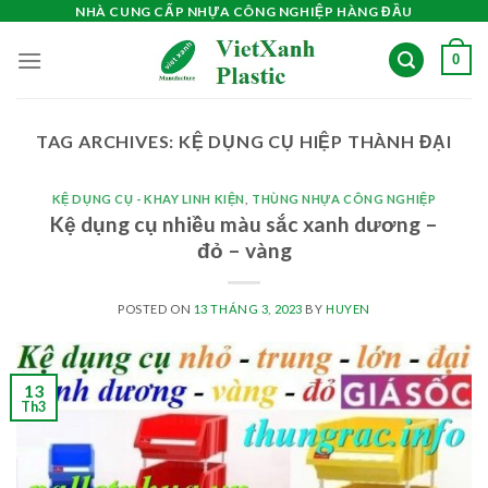
Skip
NHÀ CUNG CẤP NHỰA CÔNG NGHIỆP HÀNG ĐẦU
to
0
content
TAG ARCHIVES:
KỆ DỤNG CỤ HIỆP THÀNH ĐẠI
KỆ DỤNG CỤ - KHAY LINH KIỆN
,
THÙNG NHỰA CÔNG NGHIỆP
Kệ dụng cụ nhiều màu sắc xanh dương –
đỏ – vàng
POSTED ON
13 THÁNG 3, 2023
BY
HUYEN
13
Th3