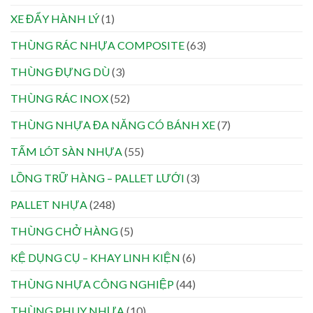
XE ĐẨY HÀNH LÝ
(1)
THÙNG RÁC NHỰA COMPOSITE
(63)
THÙNG ĐỰNG DÙ
(3)
THÙNG RÁC INOX
(52)
THÙNG NHỰA ĐA NĂNG CÓ BÁNH XE
(7)
TẤM LÓT SÀN NHỰA
(55)
LỒNG TRỮ HÀNG – PALLET LƯỚI
(3)
PALLET NHỰA
(248)
THÙNG CHỞ HÀNG
(5)
KỆ DỤNG CỤ – KHAY LINH KIỆN
(6)
THÙNG NHỰA CÔNG NGHIỆP
(44)
THÙNG PHUY NHỰA
(10)