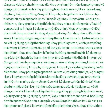
tùng size xl
,
khay phụ tùng màu đỏ
,
khay phụ tùng lớn
,
hộp đựng phụ tùng
,
kệ
dụng cụ lớn hiệp thành
,
khay phụ tùng hiệp thành size m
,
khay nhựa đựng
phụ tùng
,
hộp nhựa đựng đồ nghề
,
khay nhựa hiệp thành size l
,
khay phụ
tùng đại size xl hiệp thành
,
khay đựng ốc vít
,
khay đựng vật tư
,
kệ dụng cụ
nhỏ size s
,
khay phụ tùng hiệp thành đại
,
khay nhựa xếp tầng màu vàng
,
kệ
dụng cụ đại
,
giá nhựa
,
kệ dụng cụ nhỏ hiệp thành
,
khay phụ tùng nhỏ hiệp
thành
,
kệ dụng cụ duy tân
,
khay đựng ốc vít duy tân
,
khay nhựa hiệp thành
size s
,
khay phụ tùng trung size m hiệp thành
,
khay dụng cụ
,
kệ treo dụng cụ
cơ khí
,
kệ dụng cụ hiệp thành trung
,
khay phụ tùng size s
,
kệ nhựa xếp tầng
màu vàng
,
khay phụ tùng đại
,
kệ để dụng cụ cơ khí
,
kệ dụng cụ trung size m
hiệp thành
,
khay phụ tùng lớn hiệp thành
,
thùng đựng đồ nghề
,
kệ dung cụ
giá rẻ
,
khay nhựa hiệp thành nhỏ
,
khay phụ tùng đại hiệp thành
,
khay nhựa
đựng ốc vít
,
kệ nhựa xếp tầng
,
kệ dụng cụ size xl
,
khay phụ tùng lớn size l
,
kệ
dụng cụ màu vàng
,
khay phụ tùng giá rẻ
,
khay nhựa ráp tầng
,
kệ dụng cụ đại
hiệp thành
,
khay phụ tùng hiệp thành đại size xl
,
kệ dụng cụ nhựa
,
kệ dụng cụ
size s
,
khay nhựa hiệp thành lớn
,
khay phụ tùng duy tân
,
khay nhựa đựng
linh kiện
,
khay nhựa đựng đồ nghề cơ khí
,
kệ dụng cụ hiệp thành đại
,
khay
phụ tùng hiệp thành lớn
,
kệ nhựa xếp tầng màu đỏ
,
giá kệ dụng cụ
,
kệ để
dùng cụ cơ khí
,
khay nhựa hiệp thành trung
,
khay phụ tùng hiệp thành size l
,
kệ đựng dụng cụ
,
kệ dụng cụ size m
,
khay nhựa hiệp thành size xl
,
hộp đựng
ốc vít hiệp thành
,
hộp nhựa đựng ốc vít
,
kệ đựng đồ nghề cơ khí
,
kệ dụng cụ
hiệp thành nhỏ size s
,
khay phụ tùng hiệp thành nhỏ size s
,
khay nhựa
,
khay