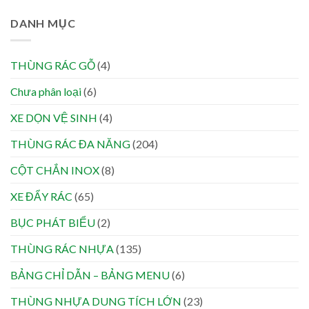
DANH MỤC
THÙNG RÁC GỖ
(4)
Chưa phân loại
(6)
XE DỌN VỆ SINH
(4)
THÙNG RÁC ĐA NĂNG
(204)
CỘT CHẮN INOX
(8)
XE ĐẨY RÁC
(65)
BỤC PHÁT BIỂU
(2)
THÙNG RÁC NHỰA
(135)
BẢNG CHỈ DẪN – BẢNG MENU
(6)
THÙNG NHỰA DUNG TÍCH LỚN
(23)