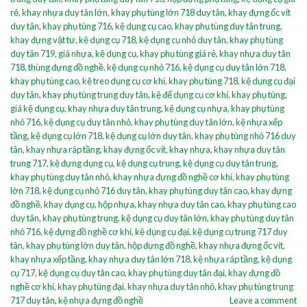
rẻ
,
khay nhựa duy tân lớn
,
khay phụ tùng lớn 718 duy tân
,
khay đựng ốc vít
duy tân
,
khay phụ tùng 716
,
kệ dụng cụ cao
,
khay phụ tùng duy tân trung
,
khay đựng vật tư
,
kệ dụng cụ 718
,
kệ dụng cụ nhỏ duy tân
,
khay phụ tùng
duy tân 719
,
giá nhựa
,
kệ dụng cụ
,
khay phụ tùng giá rẻ
,
khay nhựa duy tân
718
,
thùng đựng đồ nghề
,
kệ dụng cụ nhỏ 716
,
kệ dụng cụ duy tân lớn 718
,
khay phụ tùng cao
,
kệ treo dụng cụ cơ khí
,
khay phụ tùng 718
,
kệ dụng cụ đại
duy tân
,
khay phụ tùng trung duy tân
,
kệ để dụng cụ cơ khí
,
khay phụ tùng
,
giá kệ dụng cụ
,
khay nhựa duy tân trung
,
kệ dụng cụ nhựa
,
khay phụ tùng
nhỏ 716
,
kệ dụng cụ duy tân nhỏ
,
khay phụ tùng duy tân lớn
,
kệ nhựa xếp
tầng
,
kệ dụng cụ lớn 718
,
kệ dụng cụ lớn duy tân
,
khay phụ tùng nhỏ 716 duy
tân
,
khay nhựa ráp tầng
,
khay đựng ốc vít
,
khay nhựa
,
khay nhựa duy tân
trung 717
,
kệ đựng dụng cụ
,
kệ dụng cụ trung
,
kệ dụng cụ duy tân trung
,
khay phụ tùng duy tân nhỏ
,
khay nhựa đựng đồ nghề cơ khí
,
khay phụ tùng
lớn 718
,
kệ dụng cụ nhỏ 716 duy tân
,
khay phụ tùng duy tân cao
,
khay đựng
đồ nghề
,
khay dụng cụ
,
hộp nhựa
,
khay nhựa duy tân cao
,
khay phụ tùng cao
duy tân
,
khay phụ tùng trung
,
kệ dụng cụ duy tân lớn
,
khay phụ tùng duy tân
nhỏ 716
,
kệ đựng đồ nghề cơ khí
,
kệ dụng cụ đại
,
kệ dụng cụ trung 717 duy
tân
,
khay phụ tùng lớn duy tân
,
hộp đựng đồ nghề
,
khay nhựa đựng ốc vít
,
khay nhựa xếp tầng
,
khay nhựa duy tân lớn 718
,
kệ nhựa ráp tầng
,
kệ dụng
cụ 717
,
kệ dụng cụ duy tân cao
,
khay phụ tùng duy tân đại
,
khay đựng đồ
nghề cơ khí
,
khay phụ tùng đại
,
khay nhựa duy tân nhỏ
,
khay phụ tùng trung
717 duy tân
,
kệ nhựa đựng đồ nghề
Leave a comment