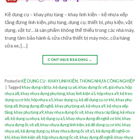
Kệ dụng cụ – khay phụ tùng – khay linh kiện – kệ nhựa xếp
tầng đựng linh kiện, phụ tùng, dụng cụ, thiết bị, phụ kiện, vật
dụng, vật tư…là sàn phẩm không thể thiếu trong các nhà máy,
trung tâm bảo hành & sửa chữa thiết bị máy móc, cửa hàng
sửa xe, […]
CONTINUE READING
→
Posted in
KỆ DỤNG CỤ - KHAY LINH KIỆN
,
THÙNG NHỰA CÔNG NGHIỆP
|
Tagged
khay đựng vật tư
,
kệ dụng cụ a6
,
khay đựng ốc vít
,
giá nhựa
,
hộp
nhựa a8
,
khay nhựa đựng phụ tùng
,
khay linh kiện a5
,
hộp nhựa a9
,
kệ treo
dụng cụ cơ khí
,
hộp nhựa a5
,
khay dụng cụ
,
kệ để dụng cụ cơ khí
,
khay phụ
tùng a8
,
thùng đựng đồ nghề
,
khay phụ tùng a6
,
kệ nhựa a9
,
kệ nhựa xếp
tầng
,
khay phụ tùng a9
,
khay nhựa đựng ốc vít
,
khay nhựa ráp tầng
,
kệ nhựa
a8
,
kệ dụng cụ nhựa
,
kệ dụng cụ a5
,
khay nhựa đựng đồ nghề cơ khí
,
khay
nhựa đựng ốc vít a8
,
khay nhựa đựng linh kiện
,
kệ để dùng cụ cơ khí
,
khay
nhựa a6
,
kệ đựng dụng cụ
,
khay nhựa đựng ốc vít a5
,
kệ đựng đồ nghề cơ
khí
,
khay linh kiện a8
,
hộp nhựa đựng ốc vít
,
khay đựng đồ nghề
,
khay nhựa