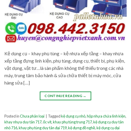
Kệ dụng cụ – khay phụ tùng – kệ nhựa xếp tầng – khay nhựa
xếp tầng đựng linh kiện, phụ tùng, dụng cụ, thiết bị, phụ kiện,
vật dụng, vật tư…là sàn phẩm không thể thiếu trong các nhà
máy, trung tâm bảo hành & sửa chữa thiết bị máy móc, cửa
hàng sửa […]
CONTINUE READING
→
Posted in
Chưa phân loại
|
Tagged
kệ dụng cụ nhỏ
,
hộp nhựa chứa linh kiện
,
khay nhựa duy tân 717
,
ốc vít
,
khay phụ tùng trung 717
,
kệ dụng cụ duy tân
nhỏ 716
,
khay phụ tùng duy tân đại 719
,
kệ đựng đồ nghề
,
kệ dụng cụ đại