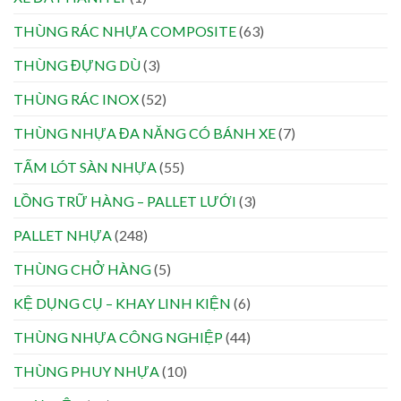
THÙNG RÁC NHỰA COMPOSITE
(63)
THÙNG ĐỰNG DÙ
(3)
THÙNG RÁC INOX
(52)
THÙNG NHỰA ĐA NĂNG CÓ BÁNH XE
(7)
TẤM LÓT SÀN NHỰA
(55)
LỒNG TRỮ HÀNG – PALLET LƯỚI
(3)
PALLET NHỰA
(248)
THÙNG CHỞ HÀNG
(5)
KỆ DỤNG CỤ – KHAY LINH KIỆN
(6)
THÙNG NHỰA CÔNG NGHIỆP
(44)
THÙNG PHUY NHỰA
(10)