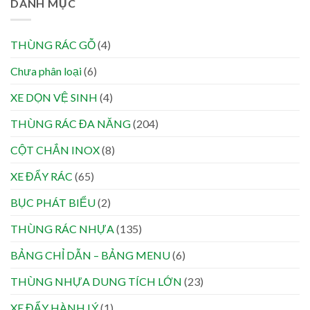
DANH MỤC
THÙNG RÁC GỖ
(4)
Chưa phân loại
(6)
XE DỌN VỆ SINH
(4)
THÙNG RÁC ĐA NĂNG
(204)
CỘT CHẮN INOX
(8)
XE ĐẨY RÁC
(65)
BỤC PHÁT BIỂU
(2)
THÙNG RÁC NHỰA
(135)
BẢNG CHỈ DẪN – BẢNG MENU
(6)
THÙNG NHỰA DUNG TÍCH LỚN
(23)
XE ĐẨY HÀNH LÝ
(1)