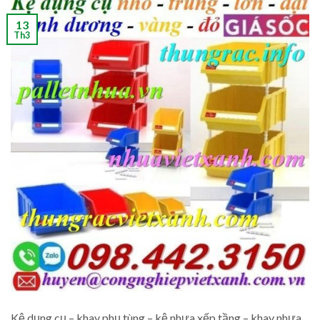
13
Th3
Kệ dụng cụ – khay phụ tùng – kệ nhựa xếp tầng – khay nhựa