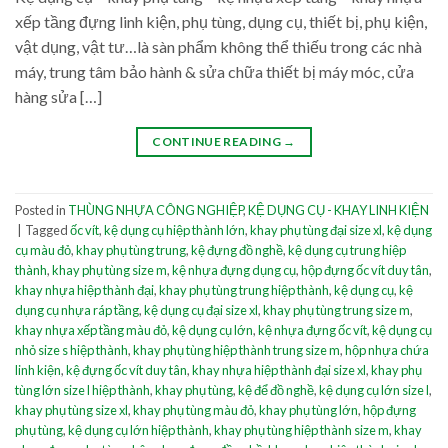
xếp tầng đựng linh kiện, phụ tùng, dụng cụ, thiết bị, phụ kiện,
vật dụng, vật tư…là sàn phẩm không thể thiếu trong các nhà
máy, trung tâm bảo hành & sửa chữa thiết bị máy móc, cửa
hàng sửa […]
CONTINUE READING
→
Posted in
THÙNG NHỰA CÔNG NGHIỆP
,
KỆ DỤNG CỤ - KHAY LINH KIỆN
|
Tagged
ốc vít
,
kệ dụng cụ hiệp thành lớn
,
khay phụ tùng đại size xl
,
kệ dụng
cụ màu đỏ
,
khay phụ tùng trung
,
kệ đựng đồ nghề
,
kệ dụng cụ trung hiệp
thành
,
khay phụ tùng size m
,
kệ nhựa đựng dụng cụ
,
hộp đựng ốc vít duy tân
,
khay nhựa hiệp thành đại
,
khay phụ tùng trung hiệp thành
,
kệ dụng cụ
,
kệ
dụng cụ nhựa ráp tầng
,
kệ dụng cụ đại size xl
,
khay phụ tùng trung size m
,
khay nhựa xếp tầng màu đỏ
,
kệ dụng cụ lớn
,
kệ nhựa đựng ốc vít
,
kệ dụng cụ
nhỏ size s hiệp thành
,
khay phụ tùng hiệp thành trung size m
,
hộp nhựa chứa
linh kiện
,
kệ đựng ốc vít duy tân
,
khay nhựa hiệp thành đại size xl
,
khay phụ
tùng lớn size l hiệp thành
,
khay phụ tùng
,
kệ để đồ nghề
,
kệ dụng cụ lớn size l
,
khay phụ tùng size xl
,
khay phụ tùng màu đỏ
,
khay phụ tùng lớn
,
hộp đựng
phụ tùng
,
kệ dụng cụ lớn hiệp thành
,
khay phụ tùng hiệp thành size m
,
khay