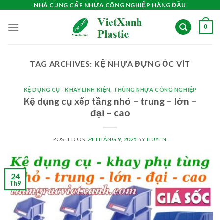
Skip
NHÀ CUNG CẤP NHỰA CÔNG NGHIỆP HÀNG ĐẦU
to
0
content
TAG ARCHIVES:
KỆ NHỰA ĐỰNG ỐC VÍT
KỆ DỤNG CỤ - KHAY LINH KIỆN
,
THÙNG NHỰA CÔNG NGHIỆP
Kệ dụng cụ xếp tầng nhỏ – trung – lớn –
đại – cao
POSTED ON
24 THÁNG 9, 2025
BY
HUYEN
24
Th9