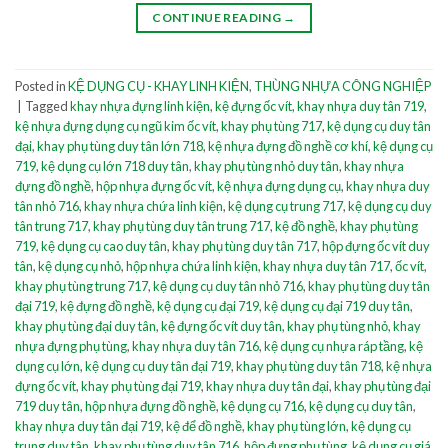
CONTINUE READING
→
Posted in
KỆ DỤNG CỤ - KHAY LINH KIỆN
,
THÙNG NHỰA CÔNG NGHIỆP
|
Tagged
khay nhựa đựng linh kiện
,
kệ đựng ốc vít
,
khay nhựa duy tân 719
,
kệ nhựa đựng dụng cụ ngũ kim ốc vít
,
khay phụ tùng 717
,
kệ dụng cụ duy tân
đại
,
khay phụ tùng duy tân lớn 718
,
kệ nhựa đựng đồ nghề cơ khí
,
kệ dụng cụ
719
,
kệ dụng cụ lớn 718 duy tân
,
khay phụ tùng nhỏ duy tân
,
khay nhựa
đựng đồ nghề
,
hộp nhựa đựng ốc vít
,
kệ nhựa đựng dụng cụ
,
khay nhựa duy
tân nhỏ 716
,
khay nhựa chứa linh kiện
,
kệ dụng cụ trung 717
,
kệ dụng cụ duy
tân trung 717
,
khay phụ tùng duy tân trung 717
,
kệ đồ nghề
,
khay phụ tùng
719
,
kệ dụng cụ cao duy tân
,
khay phụ tùng duy tân 717
,
hộp đựng ốc vít duy
tân
,
kệ dụng cụ nhỏ
,
hộp nhựa chứa linh kiện
,
khay nhựa duy tân 717
,
ốc vít
,
khay phụ tùng trung 717
,
kệ dụng cụ duy tân nhỏ 716
,
khay phụ tùng duy tân
đại 719
,
kệ đựng đồ nghề
,
kệ dụng cụ đại 719
,
kệ dụng cụ đại 719 duy tân
,
khay phụ tùng đại duy tân
,
kệ đựng ốc vít duy tân
,
khay phụ tùng nhỏ
,
khay
nhựa đựng phụ tùng
,
khay nhựa duy tân 716
,
kệ dụng cụ nhựa ráp tầng
,
kệ
dụng cụ lớn
,
kệ dụng cụ duy tân đại 719
,
khay phụ tùng duy tân 718
,
kệ nhựa
đựng ốc vít
,
khay phụ tùng đại 719
,
khay nhựa duy tân đại
,
khay phụ tùng đại
719 duy tân
,
hộp nhựa đựng đồ nghề
,
kệ dụng cụ 716
,
kệ dụng cụ duy tân
,
khay nhựa duy tân đại 719
,
kệ để đồ nghề
,
khay phụ tùng lớn
,
kệ dụng cụ
trung duy tân
,
khay phụ tùng duy tân 716
,
hộp đựng phụ tùng
,
kệ dụng cụ giá