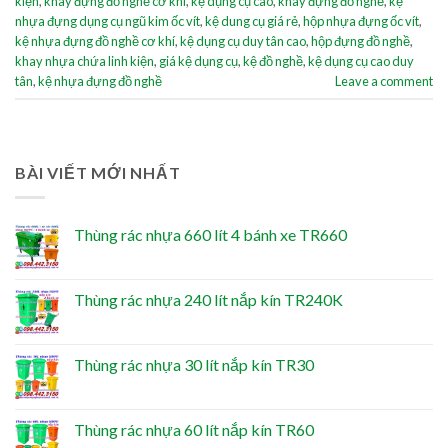
kiện
,
khay đựng đồ nghề cơ khí
,
kệ dụng cụ cao
,
khay đựng đồ nghề
,
kệ
nhựa đựng dụng cụ ngũ kim ốc vít
,
kệ dung cụ giá rẻ
,
hộp nhựa đựng ốc vít
,
kệ nhựa đựng đồ nghề cơ khí
,
kệ dụng cụ duy tân cao
,
hộp đựng đồ nghề
,
khay nhựa chứa linh kiện
,
giá kệ dụng cụ
,
kệ đồ nghề
,
kệ dụng cụ cao duy
tân
,
kệ nhựa đựng đồ nghề
Leave a comment
BÀI VIẾT MỚI NHẤT
Thùng rác nhựa 660 lít 4 bánh xe TR660
Thùng rác nhựa 240 lít nắp kín TR240K
Thùng rác nhựa 30 lít nắp kín TR30
Thùng rác nhựa 60 lít nắp kín TR60