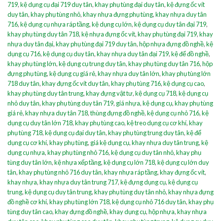
719
,
kệ dụng cụ đại 719 duy tân
,
khay phụ tùng đại duy tân
,
kệ đựng ốc vít
duy tân
,
khay phụ tùng nhỏ
,
khay nhựa đựng phụ tùng
,
khay nhựa duy tân
716
,
kệ dụng cụ nhựa ráp tầng
,
kệ dụng cụ lớn
,
kệ dụng cụ duy tân đại 719
,
khay phụ tùng duy tân 718
,
kệ nhựa đựng ốc vít
,
khay phụ tùng đại 719
,
khay
nhựa duy tân đại
,
khay phụ tùng đại 719 duy tân
,
hộp nhựa đựng đồ nghề
,
kệ
dụng cụ 716
,
kệ dụng cụ duy tân
,
khay nhựa duy tân đại 719
,
kệ để đồ nghề
,
khay phụ tùng lớn
,
kệ dụng cụ trung duy tân
,
khay phụ tùng duy tân 716
,
hộp
đựng phụ tùng
,
kệ dụng cụ giá rẻ
,
khay nhựa duy tân lớn
,
khay phụ tùng lớn
718 duy tân
,
khay đựng ốc vít duy tân
,
khay phụ tùng 716
,
kệ dụng cụ cao
,
khay phụ tùng duy tân trung
,
khay đựng vật tư
,
kệ dụng cụ 718
,
kệ dụng cụ
nhỏ duy tân
,
khay phụ tùng duy tân 719
,
giá nhựa
,
kệ dụng cụ
,
khay phụ tùng
giá rẻ
,
khay nhựa duy tân 718
,
thùng đựng đồ nghề
,
kệ dụng cụ nhỏ 716
,
kệ
dụng cụ duy tân lớn 718
,
khay phụ tùng cao
,
kệ treo dụng cụ cơ khí
,
khay
phụ tùng 718
,
kệ dụng cụ đại duy tân
,
khay phụ tùng trung duy tân
,
kệ để
dụng cụ cơ khí
,
khay phụ tùng
,
giá kệ dụng cụ
,
khay nhựa duy tân trung
,
kệ
dụng cụ nhựa
,
khay phụ tùng nhỏ 716
,
kệ dụng cụ duy tân nhỏ
,
khay phụ
tùng duy tân lớn
,
kệ nhựa xếp tầng
,
kệ dụng cụ lớn 718
,
kệ dụng cụ lớn duy
tân
,
khay phụ tùng nhỏ 716 duy tân
,
khay nhựa ráp tầng
,
khay đựng ốc vít
,
khay nhựa
,
khay nhựa duy tân trung 717
,
kệ đựng dụng cụ
,
kệ dụng cụ
trung
,
kệ dụng cụ duy tân trung
,
khay phụ tùng duy tân nhỏ
,
khay nhựa đựng
đồ nghề cơ khí
,
khay phụ tùng lớn 718
,
kệ dụng cụ nhỏ 716 duy tân
,
khay phụ
tùng duy tân cao
,
khay đựng đồ nghề
,
khay dụng cụ
,
hộp nhựa
,
khay nhựa