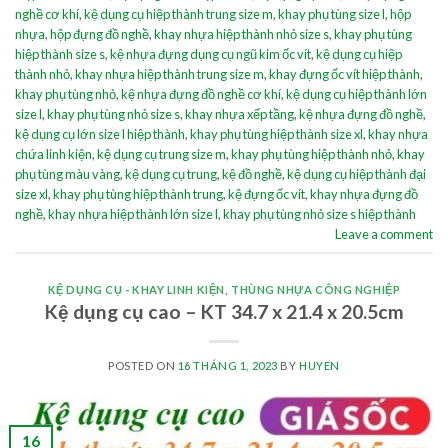
nghề cơ khí
,
kệ dụng cụ hiệp thành trung size m
,
khay phụ tùng size l
,
hộp
nhựa
,
hộp đựng đồ nghề
,
khay nhựa hiệp thành nhỏ size s
,
khay phụ tùng
hiệp thành size s
,
kệ nhựa đựng dụng cụ ngũ kim ốc vít
,
kệ dụng cụ hiệp
thành nhỏ
,
khay nhựa hiệp thành trung size m
,
khay đựng ốc vít hiệp thành
,
khay phụ tùng nhỏ
,
kệ nhựa đựng đồ nghề cơ khí
,
kệ dụng cụ hiệp thành lớn
size l
,
khay phụ tùng nhỏ size s
,
khay nhựa xếp tầng
,
kệ nhựa đựng đồ nghề
,
kệ dụng cụ lớn size l hiệp thành
,
khay phụ tùng hiệp thành size xl
,
khay nhựa
chứa linh kiện
,
kệ dụng cụ trung size m
,
khay phụ tùng hiệp thành nhỏ
,
khay
phụ tùng màu vàng
,
kệ dụng cụ trung
,
kệ đồ nghề
,
kệ dụng cụ hiệp thành đại
size xl
,
khay phụ tùng hiệp thành trung
,
kệ đựng ốc vít
,
khay nhựa đựng đồ
nghề
,
khay nhựa hiệp thành lớn size l
,
khay phụ tùng nhỏ size s hiệp thành
Leave a comment
KỆ DỤNG CỤ - KHAY LINH KIỆN
,
THÙNG NHỰA CÔNG NGHIỆP
Kệ dụng cụ cao – KT 34.7 x 21.4 x 20.5cm
POSTED ON
16 THÁNG 1, 2023
BY
HUYEN
16