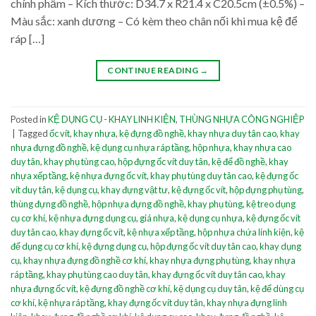
chính phẩm – Kích thước: D34.7 x R21.4 x C20.5cm (±0.5%) –
Màu sắc: xanh dương – Có kèm theo chân nối khi mua kệ để
ráp […]
CONTINUE READING
→
Posted in
KỆ DỤNG CỤ - KHAY LINH KIỆN
,
THÙNG NHỰA CÔNG NGHIỆP
|
Tagged
ốc vít
,
khay nhựa
,
kệ đựng đồ nghề
,
khay nhựa duy tân cao
,
khay
nhựa đựng đồ nghề
,
kệ dụng cụ nhựa ráp tầng
,
hộp nhựa
,
khay nhựa cao
duy tân
,
khay phụ tùng cao
,
hộp đựng ốc vít duy tân
,
kệ để đồ nghề
,
khay
nhựa xếp tầng
,
kệ nhựa đựng ốc vít
,
khay phụ tùng duy tân cao
,
kệ đựng ốc
vít duy tân
,
kệ dụng cụ
,
khay đựng vật tư
,
kệ đựng ốc vít
,
hộp đựng phụ tùng
,
thùng đựng đồ nghề
,
hộp nhựa đựng đồ nghề
,
khay phụ tùng
,
kệ treo dụng
cụ cơ khí
,
kệ nhựa đựng dụng cụ
,
giá nhựa
,
kệ dụng cụ nhựa
,
kệ đựng ốc vít
duy tân cao
,
khay đựng ốc vít
,
kệ nhựa xếp tầng
,
hộp nhựa chứa linh kiện
,
kệ
để dụng cụ cơ khí
,
kệ đựng dụng cụ
,
hộp đựng ốc vít duy tân cao
,
khay dụng
cụ
,
khay nhựa đựng đồ nghề cơ khí
,
khay nhựa đựng phụ tùng
,
khay nhựa
ráp tầng
,
khay phụ tùng cao duy tân
,
khay đựng ốc vít duy tân cao
,
khay
nhựa đựng ốc vít
,
kệ đựng đồ nghề cơ khí
,
kệ dụng cụ duy tân
,
kệ để dùng cụ
cơ khí
,
kệ nhựa ráp tầng
,
khay đựng ốc vít duy tân
,
khay nhựa đựng linh