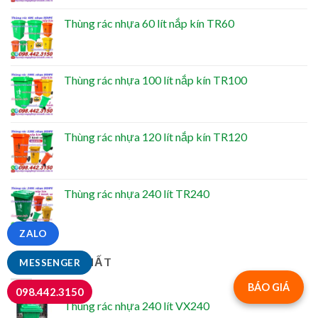
Thùng rác nhựa 60 lít nắp kín TR60
Thùng rác nhựa 100 lít nắp kín TR100
Thùng rác nhựa 120 lít nắp kín TR120
Thùng rác nhựa 240 lít TR240
ZALO
BÁN CHẠY NHẤT
MESSENGER
BÁO GIÁ
098.442.3150
Thùng rác nhựa 240 lít VX240