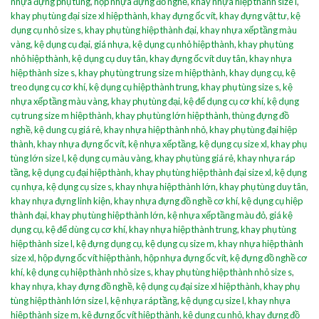
nhựa đựng phụ tùng
,
hộp nhựa đựng đồ nghề
,
khay nhựa hiệp thành size l
,
khay phụ tùng đại size xl hiệp thành
,
khay đựng ốc vít
,
khay đựng vật tư
,
kệ
dụng cụ nhỏ size s
,
khay phụ tùng hiệp thành đại
,
khay nhựa xếp tầng màu
vàng
,
kệ dụng cụ đại
,
giá nhựa
,
kệ dụng cụ nhỏ hiệp thành
,
khay phụ tùng
nhỏ hiệp thành
,
kệ dụng cụ duy tân
,
khay đựng ốc vít duy tân
,
khay nhựa
hiệp thành size s
,
khay phụ tùng trung size m hiệp thành
,
khay dụng cụ
,
kệ
treo dụng cụ cơ khí
,
kệ dụng cụ hiệp thành trung
,
khay phụ tùng size s
,
kệ
nhựa xếp tầng màu vàng
,
khay phụ tùng đại
,
kệ để dụng cụ cơ khí
,
kệ dụng
cụ trung size m hiệp thành
,
khay phụ tùng lớn hiệp thành
,
thùng đựng đồ
nghề
,
kệ dung cụ giá rẻ
,
khay nhựa hiệp thành nhỏ
,
khay phụ tùng đại hiệp
thành
,
khay nhựa đựng ốc vít
,
kệ nhựa xếp tầng
,
kệ dụng cụ size xl
,
khay phụ
tùng lớn size l
,
kệ dụng cụ màu vàng
,
khay phụ tùng giá rẻ
,
khay nhựa ráp
tầng
,
kệ dụng cụ đại hiệp thành
,
khay phụ tùng hiệp thành đại size xl
,
kệ dụng
cụ nhựa
,
kệ dụng cụ size s
,
khay nhựa hiệp thành lớn
,
khay phụ tùng duy tân
,
khay nhựa đựng linh kiện
,
khay nhựa đựng đồ nghề cơ khí
,
kệ dụng cụ hiệp
thành đại
,
khay phụ tùng hiệp thành lớn
,
kệ nhựa xếp tầng màu đỏ
,
giá kệ
dụng cụ
,
kệ để dùng cụ cơ khí
,
khay nhựa hiệp thành trung
,
khay phụ tùng
hiệp thành size l
,
kệ đựng dụng cụ
,
kệ dụng cụ size m
,
khay nhựa hiệp thành
size xl
,
hộp đựng ốc vít hiệp thành
,
hộp nhựa đựng ốc vít
,
kệ đựng đồ nghề cơ
khí
,
kệ dụng cụ hiệp thành nhỏ size s
,
khay phụ tùng hiệp thành nhỏ size s
,
khay nhựa
,
khay đựng đồ nghề
,
kệ dụng cụ đại size xl hiệp thành
,
khay phụ
tùng hiệp thành lớn size l
,
kệ nhựa ráp tầng
,
kệ dụng cụ size l
,
khay nhựa
hiệp thành size m
,
kệ đựng ốc vít hiệp thành
,
kệ dụng cụ nhỏ
,
khay đựng đồ