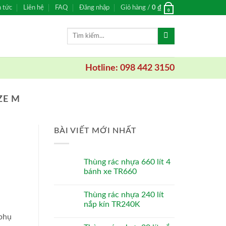
n tức
Liên hệ
FAQ
Đăng nhập
Giỏ hàng /
0
₫
0
Tìm
kiếm:
Hotline: 098 442 3150
ZE M
BÀI VIẾT MỚI NHẤT
Thùng rác nhựa 660 lít 4
bánh xe TR660
Thùng rác nhựa 240 lít
nắp kín TR240K
 phụ