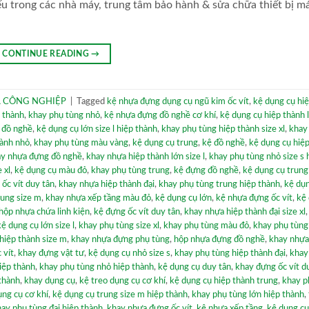
ếu trong các nhà máy, trung tâm bảo hành & sửa chữa thiết bị m
CONTINUE READING
→
 CÔNG NGHIỆP
|
Tagged
kệ nhựa đựng dụng cụ ngũ kim ốc vít
,
kệ dụng cụ hi
p thành
,
khay phụ tùng nhỏ
,
kệ nhựa đựng đồ nghề cơ khí
,
kệ dụng cụ hiệp thành 
 đồ nghề
,
kệ dụng cụ lớn size l hiệp thành
,
khay phụ tùng hiệp thành size xl
,
khay
hành nhỏ
,
khay phụ tùng màu vàng
,
kệ dụng cụ trung
,
kệ đồ nghề
,
kệ dụng cụ hiệ
y nhựa đựng đồ nghề
,
khay nhựa hiệp thành lớn size l
,
khay phụ tùng nhỏ size s 
 xl
,
kệ dụng cụ màu đỏ
,
khay phụ tùng trung
,
kệ đựng đồ nghề
,
kệ dụng cụ trung
ốc vít duy tân
,
khay nhựa hiệp thành đại
,
khay phụ tùng trung hiệp thành
,
kệ dụ
rung size m
,
khay nhựa xếp tầng màu đỏ
,
kệ dụng cụ lớn
,
kệ nhựa đựng ốc vít
,
kệ
hộp nhựa chứa linh kiện
,
kệ đựng ốc vít duy tân
,
khay nhựa hiệp thành đại size xl
kệ dụng cụ lớn size l
,
khay phụ tùng size xl
,
khay phụ tùng màu đỏ
,
khay phụ tùng
hiệp thành size m
,
khay nhựa đựng phụ tùng
,
hộp nhựa đựng đồ nghề
,
khay nhựa
 vít
,
khay đựng vật tư
,
kệ dụng cụ nhỏ size s
,
khay phụ tùng hiệp thành đại
,
khay
iệp thành
,
khay phụ tùng nhỏ hiệp thành
,
kệ dụng cụ duy tân
,
khay đựng ốc vít d
thành
,
khay dụng cụ
,
kệ treo dụng cụ cơ khí
,
kệ dụng cụ hiệp thành trung
,
khay p
ụng cụ cơ khí
,
kệ dụng cụ trung size m hiệp thành
,
khay phụ tùng lớn hiệp thành
,
ay phụ tùng đại hiệp thành
,
khay nhựa đựng ốc vít
,
kệ nhựa xếp tầng
,
kệ dụng cụ 