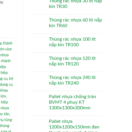
Thùng rác nhựa 30 lít nắp
áy
kín TR30
Thùng rác nhựa 60 lít nắp
kín TR60
Thùng rác nhựa 100 lít
ệp thành
nắp kín TR100
lớn size
 nhựa
Thùng rác nhựa 120 lít
p thành
nắp kín TR120
hiệp
 hiệp
Thùng rác nhựa 240 lít
ng cụ
,
kệ
nắp kín TR240
 dụng cụ
,
khay
Pallet nhựa chống tràn
 lớn
,
BVMT 4 phuy KT
 hiệp
1300x1300x300mm
 nhựa
uy tân
,
hụ tùng
Pallet nhựa
thùng
1200x1200x150mm đan
size xl
,