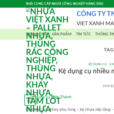
Skip
NHÀ CUNG CẤP NHỰA CÔNG NGHIỆP HÀNG ĐẦU
to
CÔNG TY T
content
VIET XANH M
TRANG CHỦ
SẢN PHẨM
TIN TỨC
THÔNG TI
TAG
KỆ DỤNG CỤ - KH
Kệ dụng cụ nhiều 
POSTE
13
Th3
Kệ dụng cụ – khay phụ tùng – kệ nhựa xếp tầng – 