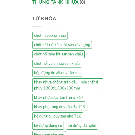
THÙNG TANK NHỰA
(8)
TỪ KHÓA
chốt I coppha nhựa
chốt kết nối tấm lót sàn xây dựng
chốt nối tấm lót sàn sân khấu
chốt nối ván nhựa sân khấu
hộp đựng ốc vít duy tân cao
khay nhựa chống tràn dầu - hóa chất 4
phuy 1300x1300x300mm
khay nhựa duy tân trung 717
khay phụ tùng duy tân đại 719
kệ dụng cụ duy tân nhỏ 716
kệ đựng dụng cụ
kệ đựng đồ nghề
lồng thép xêp gọn