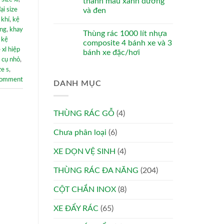
thanh màu xanh dương
ại size
và đen
 khí
,
kệ
ung
,
khay
Thùng rác 1000 lít nhựa
,
kệ
composite 4 bánh xe và 3
 xl hiệp
bánh xe đặc/hơi
 cụ nhỏ
,
ze s
,
comment
DANH MỤC
THÙNG RÁC GỖ
(4)
Chưa phân loại
(6)
XE DỌN VỆ SINH
(4)
THÙNG RÁC ĐA NĂNG
(204)
CỘT CHẮN INOX
(8)
XE ĐẨY RÁC
(65)