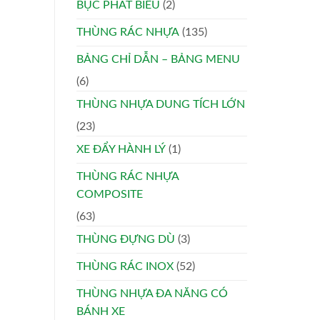
BỤC PHÁT BIỂU
(2)
THÙNG RÁC NHỰA
(135)
BẢNG CHỈ DẪN – BẢNG MENU
(6)
THÙNG NHỰA DUNG TÍCH LỚN
(23)
XE ĐẨY HÀNH LÝ
(1)
THÙNG RÁC NHỰA
COMPOSITE
(63)
THÙNG ĐỰNG DÙ
(3)
THÙNG RÁC INOX
(52)
THÙNG NHỰA ĐA NĂNG CÓ
BÁNH XE