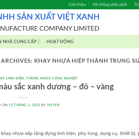
Giới thiệu
Hệ thống phân phối
Ti
NHH SẢN XUẤT VIỆT XANH
ANUFACTURE COMPANY LIMITED
N NHÀ CUNG CẤP
HOẠT ĐỘNG
 ARCHIVES:
KHAY NHỰA HIỆP THÀNH TRUNG SI
AY LINH KIỆN
,
THÙNG NHỰA CÔNG NGHIỆP
màu sắc xanh dương – đỏ – vàng
D ON
13 THÁNG 3, 2023
BY
HUYEN
khay nhựa xếp tầng đựng linh kiện, phụ tùng, dụng cụ, thiết bị,