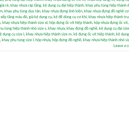
giá rẻ
,
khay nhựa ráp tầng
,
kệ dụng cụ đại hiệp thành
,
khay phụ tùng hiệp thành đ
ớn
,
khay phụ tùng duy tân
,
khay nhựa đựng linh kiện
,
khay nhựa đựng đồ nghề cơ
 xếp tầng màu đỏ
,
giá kệ dụng cụ
,
kệ để dùng cụ cơ khí
,
khay nhựa hiệp thành tr
m
,
khay nhựa hiệp thành size xl
,
hộp đựng ốc vít hiệp thành
,
hộp nhựa đựng ốc vít
hụ tùng hiệp thành nhỏ size s
,
khay nhựa
,
khay đựng đồ nghề
,
kệ dụng cụ đại size
ệ dụng cụ size l
,
khay nhựa hiệp thành size m
,
kệ đựng ốc vít hiệp thành
,
kệ dụng
,
khay phụ tùng size l
,
hộp nhựa
,
hộp đựng đồ nghề
,
khay nhựa hiệp thành nhỏ si
Leave a 