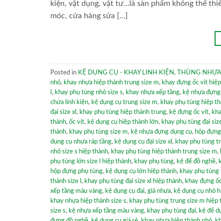
kiện, vật dụng, vật tư…là sàn phẩm không thể thi
móc, cửa hàng sửa […]
Posted in
KỆ DỤNG CỤ - KHAY LINH KIỆN
,
THÙNG NHỰA
nhỏ
,
khay nhựa hiệp thành trung size m
,
khay đựng ốc vít hiệ
l
,
khay phụ tùng nhỏ size s
,
khay nhựa xếp tầng
,
kệ nhựa đựng
chứa linh kiện
,
kệ dụng cụ trung size m
,
khay phụ tùng hiệp t
đại size xl
,
khay phụ tùng hiệp thành trung
,
kệ đựng ốc vít
,
kha
thành
,
ốc vít
,
kệ dụng cụ hiệp thành lớn
,
khay phụ tùng đại size
thành
,
khay phụ tùng size m
,
kệ nhựa đựng dụng cụ
,
hộp đựng 
dụng cụ nhựa ráp tầng
,
kệ dụng cụ đại size xl
,
khay phụ tùng t
nhỏ size s hiệp thành
,
khay phụ tùng hiệp thành trung size m
,
phụ tùng lớn size l hiệp thành
,
khay phụ tùng
,
kệ để đồ nghề
,
hộp đựng phụ tùng
,
kệ dụng cụ lớn hiệp thành
,
khay phụ tùng 
thành size l
,
khay phụ tùng đại size xl hiệp thành
,
khay đựng ốc
xếp tầng màu vàng
,
kệ dụng cụ đại
,
giá nhựa
,
kệ dụng cụ nhỏ h
khay nhựa hiệp thành size s
,
khay phụ tùng trung size m hiệp 
size s
,
kệ nhựa xếp tầng màu vàng
,
khay phụ tùng đại
,
kệ để d
đựng đồ nghề
,
kệ dung cụ giá rẻ
,
khay nhựa hiệp thành nhỏ
,
kh