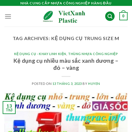
Skip
NHÀ CUNG CẤP NHỰA CÔNG NGHIỆP HÀNG ĐẦU
to
0
content
TAG ARCHIVES:
KỆ DỤNG CỤ TRUNG SIZE M
KỆ DỤNG CỤ - KHAY LINH KIỆN
,
THÙNG NHỰA CÔNG NGHIỆP
Kệ dụng cụ nhiều màu sắc xanh dương –
đỏ – vàng
POSTED ON
13 THÁNG 3, 2023
BY
HUYEN
13
Th3