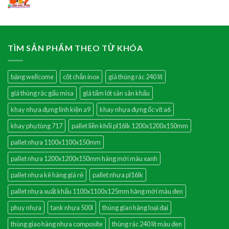
TÌM SẢN PHẨM THEO TỪ KHÓA
bảng wellcome
cột chắn inox
giá thùng rác 240 lít
giá thùng rác gấu misa
giá tấm lót sàn sân khấu
khay nhựa đựng linh kiện a9
khay nhựa đựng ốc vít a6
khay phụ tùng 717
pallet liền khối pl16lk 1200x1200x150mm
pallet nhựa 1100x1100x150mm
pallet nhựa 1200x1200x150mm hàng mới màu xanh
pallet nhựa kê hàng giá rẻ
pallet nhựa pl16lk
pallet nhựa xuất khẩu 1100x1100x125mm hàng mới màu đen
phuy nhựa
tank nhựa 500l
thùng giao hàng loại đại
thùng giao hàng nhựa composite
thùng rác 240 lít màu đen