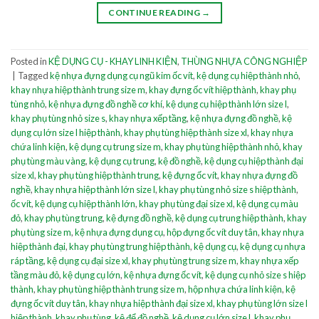
CONTINUE READING
→
Posted in
KỆ DỤNG CỤ - KHAY LINH KIỆN
,
THÙNG NHỰA CÔNG NGHIỆP
|
Tagged
kệ nhựa đựng dụng cụ ngũ kim ốc vít
,
kệ dụng cụ hiệp thành nhỏ
,
khay nhựa hiệp thành trung size m
,
khay đựng ốc vít hiệp thành
,
khay phụ
tùng nhỏ
,
kệ nhựa đựng đồ nghề cơ khí
,
kệ dụng cụ hiệp thành lớn size l
,
khay phụ tùng nhỏ size s
,
khay nhựa xếp tầng
,
kệ nhựa đựng đồ nghề
,
kệ
dụng cụ lớn size l hiệp thành
,
khay phụ tùng hiệp thành size xl
,
khay nhựa
chứa linh kiện
,
kệ dụng cụ trung size m
,
khay phụ tùng hiệp thành nhỏ
,
khay
phụ tùng màu vàng
,
kệ dụng cụ trung
,
kệ đồ nghề
,
kệ dụng cụ hiệp thành đại
size xl
,
khay phụ tùng hiệp thành trung
,
kệ đựng ốc vít
,
khay nhựa đựng đồ
nghề
,
khay nhựa hiệp thành lớn size l
,
khay phụ tùng nhỏ size s hiệp thành
,
ốc vít
,
kệ dụng cụ hiệp thành lớn
,
khay phụ tùng đại size xl
,
kệ dụng cụ màu
đỏ
,
khay phụ tùng trung
,
kệ đựng đồ nghề
,
kệ dụng cụ trung hiệp thành
,
khay
phụ tùng size m
,
kệ nhựa đựng dụng cụ
,
hộp đựng ốc vít duy tân
,
khay nhựa
hiệp thành đại
,
khay phụ tùng trung hiệp thành
,
kệ dụng cụ
,
kệ dụng cụ nhựa
ráp tầng
,
kệ dụng cụ đại size xl
,
khay phụ tùng trung size m
,
khay nhựa xếp
tầng màu đỏ
,
kệ dụng cụ lớn
,
kệ nhựa đựng ốc vít
,
kệ dụng cụ nhỏ size s hiệp
thành
,
khay phụ tùng hiệp thành trung size m
,
hộp nhựa chứa linh kiện
,
kệ
đựng ốc vít duy tân
,
khay nhựa hiệp thành đại size xl
,
khay phụ tùng lớn size l
hiệp thành
,
khay phụ tùng
,
kệ để đồ nghề
,
kệ dụng cụ lớn size l
,
khay phụ