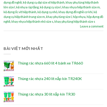
đựng đồ nghề
,
kệ dụng cụ đại size xl hiệp thành
,
khay phụ tùng hiệp thành
lớn size l
,
kệ nhựa ráp tầng
,
kệ dụng cụ size l
,
khay nhựa hiệp thành size m
,
kệ đựng ốc vít hiệp thành
,
kệ dụng cụ nhỏ
,
khay đựng đồ nghề cơ khí
,
kệ
dụng cụ hiệp thành trung size m
,
khay phụ tùng size l
,
hộp nhựa
,
hộp đựng đồ
nghề
,
khay nhựa hiệp thành nhỏ size s
,
khay phụ tùng hiệp thành size s
Leave a comment
BÀI VIẾT MỚI NHẤT
Thùng rác nhựa 660 lít 4 bánh xe TR660
Thùng rác nhựa 240 lít nắp kín TR240K
Thùng rác nhựa 30 lít nắp kín TR30