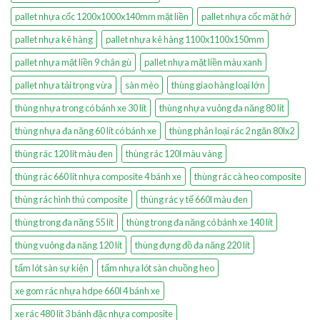
pallet nhựa cốc 1200x1000x140mm mặt liền
pallet nhựa cốc mặt hở
pallet nhựa kê hàng
pallet nhựa kê hàng 1100x1100x150mm
pallet nhựa mặt liền 9 chân gù
pallet nhựa mặt liền màu xanh
pallet nhựa tải trọng vừa
sàn mèo
thùng giao hàng loại lớn
thùng nhựa trong có bánh xe 30 lít
thùng nhựa vuông đa năng 80 lít
thùng nhựa đa năng 60 lít có bánh xe
thùng phân loại rác 2 ngăn 80lx2
thùng rác 120 lít màu đen
thùng rác 120l màu vàng
thùng rác 660 lít nhựa composite 4 bánh xe
thùng rác cà heo composite
thùng rác hình thú composite
thùng rác y tế 660l màu đen
thùng trong đa năng 55 lít
thùng trong đa năng có bánh xe 140 lít
thùng vuông đa năng 120 lít
thùng đựng đồ đa năng 220 lít
tấm lót sàn sự kiện
tấm nhựa lót sàn chuồng heo
xe gom rác nhựa hdpe 660l 4 bánh xe
xe rác 480 lít 3 bánh đặc nhựa composite