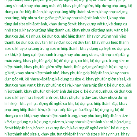
tùng size xl
,
khay phụ tùng màu đỏ
,
khay phụ tùng lớn
,
hộp đựng phụ tùng
,
kệ
dụng cụ lớn hiệp thành
,
khay phụ tùng hiệp thành size m
,
khay nhựa đựng
phụ tùng
,
hộp nhựa đựng đồ nghề
,
khay nhựa hiệp thành size l
,
khay phụ
tùng đại size xl hiệp thành
,
khay đựng ốc vít
,
khay đựng vật tư
,
kệ dụng cụ
nhỏ size s
,
khay phụ tùng hiệp thành đại
,
khay nhựa xếp tầng màu vàng
,
kệ
dụng cụ đại
,
giá nhựa
,
kệ dụng cụ nhỏ hiệp thành
,
khay phụ tùng nhỏ hiệp
thành
,
kệ dụng cụ duy tân
,
khay đựng ốc vít duy tân
,
khay nhựa hiệp thành
size s
,
khay phụ tùng trung size m hiệp thành
,
khay dụng cụ
,
kệ treo dụng cụ
cơ khí
,
kệ dụng cụ hiệp thành trung
,
khay phụ tùng size s
,
kệ nhựa xếp tầng
màu vàng
,
khay phụ tùng đại
,
kệ để dụng cụ cơ khí
,
kệ dụng cụ trung size m
hiệp thành
,
khay phụ tùng lớn hiệp thành
,
thùng đựng đồ nghề
,
kệ dung cụ
giá rẻ
,
khay nhựa hiệp thành nhỏ
,
khay phụ tùng đại hiệp thành
,
khay nhựa
đựng ốc vít
,
kệ nhựa xếp tầng
,
kệ dụng cụ size xl
,
khay phụ tùng lớn size l
,
kệ
dụng cụ màu vàng
,
khay phụ tùng giá rẻ
,
khay nhựa ráp tầng
,
kệ dụng cụ đại
hiệp thành
,
khay phụ tùng hiệp thành đại size xl
,
kệ dụng cụ nhựa
,
kệ dụng cụ
size s
,
khay nhựa hiệp thành lớn
,
khay phụ tùng duy tân
,
khay nhựa đựng
linh kiện
,
khay nhựa đựng đồ nghề cơ khí
,
kệ dụng cụ hiệp thành đại
,
khay
phụ tùng hiệp thành lớn
,
kệ nhựa xếp tầng màu đỏ
,
giá kệ dụng cụ
,
kệ để
dùng cụ cơ khí
,
khay nhựa hiệp thành trung
,
khay phụ tùng hiệp thành size l
,
kệ đựng dụng cụ
,
kệ dụng cụ size m
,
khay nhựa hiệp thành size xl
,
hộp đựng
ốc vít hiệp thành
,
hộp nhựa đựng ốc vít
,
kệ đựng đồ nghề cơ khí
,
kệ dụng cụ
hiệp thành nhỏ size s
,
khay phụ tùng hiệp thành nhỏ size s
,
khay nhựa
,
khay