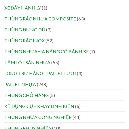
XE ĐẨY HÀNH LÝ
(1)
THÙNG RÁC NHỰA COMPOSITE
(63)
THÙNG ĐỰNG DÙ
(3)
THÙNG RÁC INOX
(52)
THÙNG NHỰA ĐA NĂNG CÓ BÁNH XE
(7)
TẤM LÓT SÀN NHỰA
(55)
LỒNG TRỮ HÀNG – PALLET LƯỚI
(3)
PALLET NHỰA
(248)
THÙNG CHỞ HÀNG
(5)
KỆ DỤNG CỤ – KHAY LINH KIỆN
(6)
THÙNG NHỰA CÔNG NGHIỆP
(44)
THÙNG PHUY NHỰA
(10)