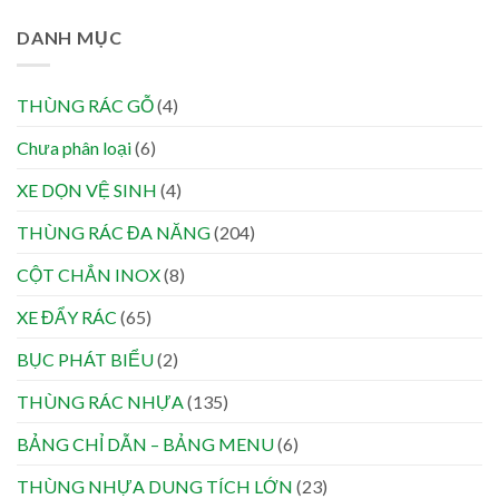
DANH MỤC
THÙNG RÁC GỖ
(4)
Chưa phân loại
(6)
XE DỌN VỆ SINH
(4)
THÙNG RÁC ĐA NĂNG
(204)
CỘT CHẮN INOX
(8)
XE ĐẨY RÁC
(65)
BỤC PHÁT BIỂU
(2)
THÙNG RÁC NHỰA
(135)
BẢNG CHỈ DẪN – BẢNG MENU
(6)
THÙNG NHỰA DUNG TÍCH LỚN
(23)