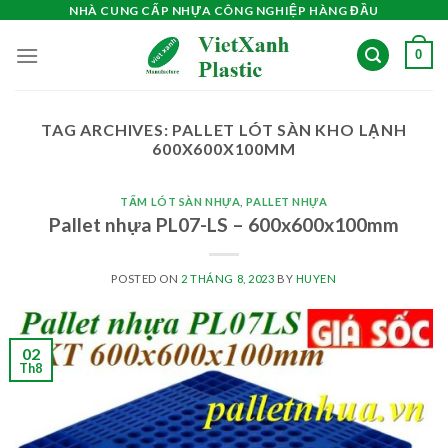
Skip
NHÀ CUNG CẤP NHỰA CÔNG NGHIỆP HÀNG ĐẦU
to
0
content
TAG ARCHIVES:
PALLET LÓT SÀN KHO LẠNH
600X600X100MM
TẤM LÓT SÀN NHỰA
,
PALLET NHỰA
Pallet nhựa PL07-LS – 600x600x100mm
POSTED ON
2 THÁNG 8, 2023
BY
HUYEN
02
Th8