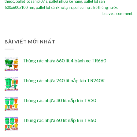
thuốc
,
pallet lót sàn pl07ls
,
pallet nhựa kê hàng
,
pallet lót sàn
600x600x100mm
,
pallet lót sàn kho lạnh
,
pallet nhựa kê thùng nước
Leave a comment
BÀI VIẾT MỚI NHẤT
Thùng rác nhựa 660 lít 4 bánh xe TR660
Thùng rác nhựa 240 lít nắp kín TR240K
Thùng rác nhựa 30 lít nắp kín TR30
Thùng rác nhựa 60 lít nắp kín TR60