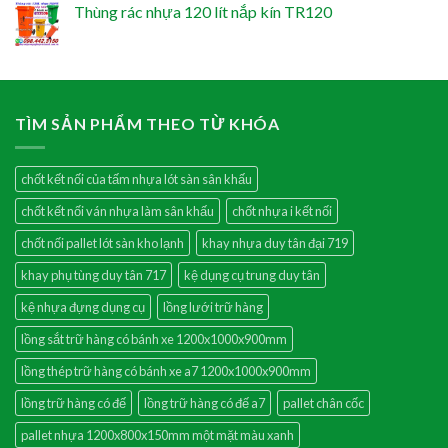
Thùng rác nhựa 120 lít nắp kín TR120
TÌM SẢN PHẨM THEO TỪ KHÓA
chốt kết nối của tấm nhựa lót sàn sân khấu
chốt kết nối ván nhựa làm sân khấu
chốt nhựa i kết nối
chốt nối pallet lót sàn kho lạnh
khay nhựa duy tân đại 719
khay phụ tùng duy tân 717
kệ dụng cụ trung duy tân
kệ nhựa đựng dụng cụ
lồng lưới trữ hàng
lồng sắt trữ hàng có bánh xe 1200x1000x900mm
lồng thép trữ hàng có bánh xe a7 1200x1000x900mm
lồng trữ hàng có đế
lồng trữ hàng có đế a7
pallet chân cốc
pallet nhựa 1200x800x150mm một mặt màu xanh