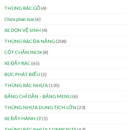
THÙNG RÁC GỖ
(4)
Chưa phân loại
(6)
XE DỌN VỆ SINH
(4)
THÙNG RÁC ĐA NĂNG
(204)
CỘT CHẮN INOX
(8)
XE ĐẨY RÁC
(65)
BỤC PHÁT BIỂU
(2)
THÙNG RÁC NHỰA
(135)
BẢNG CHỈ DẪN – BẢNG MENU
(6)
THÙNG NHỰA DUNG TÍCH LỚN
(23)
XE ĐẨY HÀNH LÝ
(1)
THÙNG RÁC NHỰA COMPOSITE
(63)