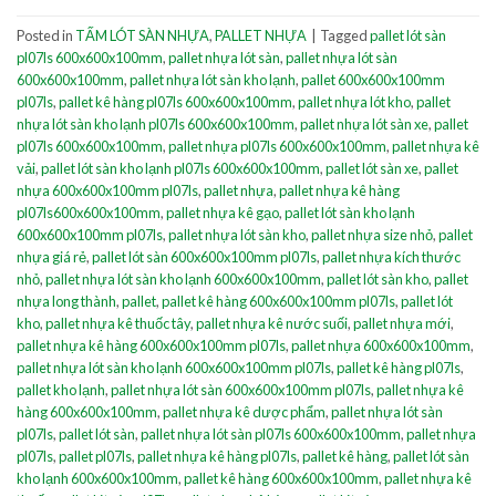
Posted in
TẤM LÓT SÀN NHỰA
,
PALLET NHỰA
|
Tagged
pallet lót sàn
pl07ls 600x600x100mm
,
pallet nhựa lót sàn
,
pallet nhựa lót sàn
600x600x100mm
,
pallet nhựa lót sàn kho lạnh
,
pallet 600x600x100mm
pl07ls
,
pallet kê hàng pl07ls 600x600x100mm
,
pallet nhựa lót kho
,
pallet
nhựa lót sàn kho lạnh pl07ls 600x600x100mm
,
pallet nhựa lót sàn xe
,
pallet
pl07ls 600x600x100mm
,
pallet nhựa pl07ls 600x600x100mm
,
pallet nhựa kê
vải
,
pallet lót sàn kho lạnh pl07ls 600x600x100mm
,
pallet lót sàn xe
,
pallet
nhựa 600x600x100mm pl07ls
,
pallet nhựa
,
pallet nhựa kê hàng
pl07ls600x600x100mm
,
pallet nhựa kê gạo
,
pallet lót sàn kho lạnh
600x600x100mm pl07ls
,
pallet nhựa lót sàn kho
,
pallet nhựa size nhỏ
,
pallet
nhựa giá rẻ
,
pallet lót sàn 600x600x100mm pl07ls
,
pallet nhựa kích thước
nhỏ
,
pallet nhựa lót sàn kho lạnh 600x600x100mm
,
pallet lót sàn kho
,
pallet
nhựa long thành
,
pallet
,
pallet kê hàng 600x600x100mm pl07ls
,
pallet lót
kho
,
pallet nhựa kê thuốc tây
,
pallet nhựa kê nước suối
,
pallet nhựa mới
,
pallet nhựa kê hàng 600x600x100mm pl07ls
,
pallet nhựa 600x600x100mm
,
pallet nhựa lót sàn kho lạnh 600x600x100mm pl07ls
,
pallet kê hàng pl07ls
,
pallet kho lạnh
,
pallet nhựa lót sàn 600x600x100mm pl07ls
,
pallet nhựa kê
hàng 600x600x100mm
,
pallet nhựa kê dược phẩm
,
pallet nhựa lót sàn
pl07ls
,
pallet lót sàn
,
pallet nhựa lót sàn pl07ls 600x600x100mm
,
pallet nhựa
pl07ls
,
pallet pl07ls
,
pallet nhựa kê hàng pl07ls
,
pallet kê hàng
,
pallet lót sàn
kho lạnh 600x600x100mm
,
pallet kê hàng 600x600x100mm
,
pallet nhựa kê