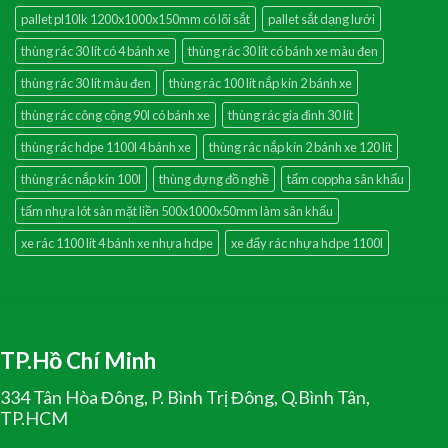
pallet pl10lk 1200x1000x150mm có lõi sắt
pallet sắt dạng lưới
thùng rác 30 lít có 4 bánh xe
thùng rác 30 lít có bánh xe màu đen
thùng rác 30 lít màu đen
thùng rác 100 lít nắp kín 2 bánh xe
thùng rác công cộng 90l có bánh xe
thùng rác gia đình 30 lít
thùng rác hdpe 1100l 4 bánh xe
thùng rác nắp kín 2 bánh xe 120 lít
thùng rác nắp kín 100l
thùng đựng đồ nghề
tấm coppha sân khấu
tấm nhựa lót sàn mặt liền 500x1000x50mm làm sân khấu
xe rác 1100 lít 4 bánh xe nhựa hdpe
xe đẩy rác nhựa hdpe 1100l
TP.Hồ Chí Minh
334 Tân Hòa Đông, P. Bình Trị Đông, Q.Bình Tân,
TP.HCM