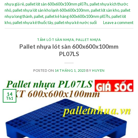
nhựa giá rẻ
,
pallet lót sàn 600x600x100mm pl07ls
,
pallet nhựa kích thước
nhỏ
,
pallet nhựa lót sàn kho lạnh 600x600x100mm
,
pallet lót sàn kho
,
pallet
nhựa long thành
,
pallet
,
pallet kê hàng 600x600x100mm pl07ls
,
pallet lót
kho
,
pallet nhựa kê thuốc tây
,
pallet nhựa kê nước suối
Leave a comment
TẤM LÓT SÀN NHỰA
,
PALLET NHỰA
Pallet nhựa lót sàn 600x600x100mm
PL07LS
POSTED ON
14 THÁNG 1, 2023
BY
HUYEN
14
Th1