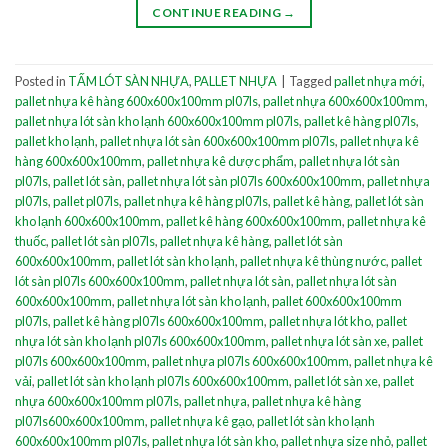
CONTINUE READING
→
Posted in
TẤM LÓT SÀN NHỰA
,
PALLET NHỰA
|
Tagged
pallet nhựa mới
,
pallet nhựa kê hàng 600x600x100mm pl07ls
,
pallet nhựa 600x600x100mm
,
pallet nhựa lót sàn kho lạnh 600x600x100mm pl07ls
,
pallet kê hàng pl07ls
,
pallet kho lạnh
,
pallet nhựa lót sàn 600x600x100mm pl07ls
,
pallet nhựa kê
hàng 600x600x100mm
,
pallet nhựa kê dược phẩm
,
pallet nhựa lót sàn
pl07ls
,
pallet lót sàn
,
pallet nhựa lót sàn pl07ls 600x600x100mm
,
pallet nhựa
pl07ls
,
pallet pl07ls
,
pallet nhựa kê hàng pl07ls
,
pallet kê hàng
,
pallet lót sàn
kho lạnh 600x600x100mm
,
pallet kê hàng 600x600x100mm
,
pallet nhựa kê
thuốc
,
pallet lót sàn pl07ls
,
pallet nhựa kê hàng
,
pallet lót sàn
600x600x100mm
,
pallet lót sàn kho lạnh
,
pallet nhựa kê thùng nước
,
pallet
lót sàn pl07ls 600x600x100mm
,
pallet nhựa lót sàn
,
pallet nhựa lót sàn
600x600x100mm
,
pallet nhựa lót sàn kho lạnh
,
pallet 600x600x100mm
pl07ls
,
pallet kê hàng pl07ls 600x600x100mm
,
pallet nhựa lót kho
,
pallet
nhựa lót sàn kho lạnh pl07ls 600x600x100mm
,
pallet nhựa lót sàn xe
,
pallet
pl07ls 600x600x100mm
,
pallet nhựa pl07ls 600x600x100mm
,
pallet nhựa kê
vải
,
pallet lót sàn kho lạnh pl07ls 600x600x100mm
,
pallet lót sàn xe
,
pallet
nhựa 600x600x100mm pl07ls
,
pallet nhựa
,
pallet nhựa kê hàng
pl07ls600x600x100mm
,
pallet nhựa kê gạo
,
pallet lót sàn kho lạnh
600x600x100mm pl07ls
,
pallet nhựa lót sàn kho
,
pallet nhựa size nhỏ
,
pallet