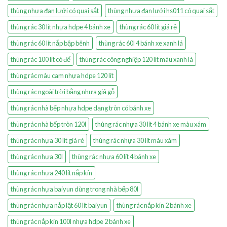
thùng nhựa đan lưới có quai sắt
thùng nhựa đan lưới hs011 có quai sắt
thùng rác 30 lít nhựa hdpe 4 bánh xe
thùng rác 60 lít giá rẻ
thùng rác 60 lít nắp bập bênh
thùng rác 60l 4 bánh xe xanh lá
thùng rác 100 lít có đế
thùng rác công nghiệp 120 lít màu xanh lá
thùng rác màu cam nhựa hdpe 120 lít
thùng rác ngoài trời bằng nhựa giả gỗ
thùng rác nhà bếp nhựa hdpe dạng tròn có bánh xe
thùng rác nhà bếp tròn 120l
thùng rác nhựa 30 lít 4 bánh xe màu xám
thùng rác nhựa 30 lít giá rẻ
thùng rác nhựa 30 lít màu xám
thùng rác nhựa 30l
thùng rác nhựa 60 lít 4 bánh xe
thùng rác nhựa 240 lít nắp kín
thùng rác nhựa baiyun dùng trong nhà bếp 80l
thùng rác nhựa nắp lật 60 lít baiyun
thùng rác nắp kín 2 bánh xe
thùng rác nắp kín 100l nhựa hdpe 2 bánh xe