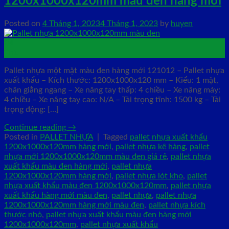
1200x1000x120mm màu đen hàng mới
Posted on
4 Tháng 1, 2023
4 Tháng 1, 2023
by
huyen
04
Th1
Pallet nhựa một mặt màu đen hàng mới 121012 – Pallet nhựa
xuất khẩu – Kích thước: 1200x1000x120 mm – Kiểu: 1 mặt,
chân giằng ngang – Xe nâng tay thấp: 4 chiều – Xe nâng máy:
4 chiều – Xe nâng tay cao: N/A – Tải trọng tĩnh: 1500 kg – Tải
trọng động: […]
Continue reading
→
Posted in
PALLET NHỰA
|
Tagged
pallet nhựa xuất khẩu
1200x1000x120mm hàng mới
,
pallet nhựa kê hàng
,
pallet
nhựa mới 1200x1000x120mm màu đen giá rẻ
,
pallet nhựa
xuất khẩu màu đen hàng mới
,
pallet nhựa
1200x1000x120mm hàng mới
,
pallet nhựa lót kho
,
pallet
nhựa xuất khẩu màu đen 1200x1000x120mm
,
pallet nhựa
xuất khẩu hàng mới màu đen
,
pallet nhựa
,
pallet nhựa
1200x1000x120mm hàng mới màu đen
,
pallet nhựa kích
thước nhỏ
,
pallet nhựa xuất khẩu màu đen hàng mới
1200x1000x120mm
,
pallet nhựa xuất khẩu