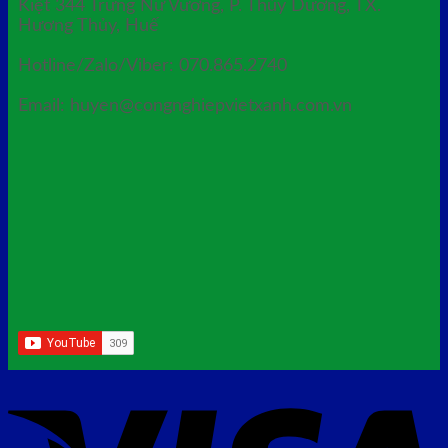
Kiệt 344 Trưng Nữ Vương, P. Thủy Dương, TX.
Hương Thủy, Huế
Hotline/Zalo/Viber: 070.865.2740
Email: huyen@congnghiepvietxanh.com.vn