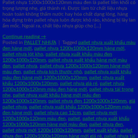
Pallet nhựa 1200x1000x120mm màu đen là pallet liền khối có
trọng lượng nhẹ, giá thành rẻ. Được làm từ chất liệu nhựa
hoàn toàn không thấm nước hay hóa chất dạng lỏng, hàng
hóa đựng trên pallet nhựa luôn được khô ráo, không bị lây lan
ẩm mốc. Ngoài ra, chất liệu nhựa giúp cho […]
Continue reading
→
Posted in
PALLET NHỰA
|
Tagged
pallet nhựa xuất khẩu màu
đen hàng mới
,
pallet nhựa 1200x1000x120mm hàng mới
,
pallet nhựa lót kho
,
pallet nhựa xuất khẩu màu đen
1200x1000x120mm
,
pallet nhựa xuất khẩu hàng mới màu
đen
,
pallet nhựa
,
pallet nhựa 1200x1000x120mm hàng mới
màu đen
,
pallet nhựa kích thước nhỏ
,
pallet nhựa xuất khẩu
màu đen hàng mới 1200x1000x120mm
,
pallet nhựa xuất
khẩu 1200x1000x120mm
,
pallet nhựa giá rẻ
,
pallet nhựa
1200x1000x120mm màu đen hàng mới
,
pallet nhựa tải trọng
nhẹ
,
pallet nhựa xuất khẩu hàng mới màu đen
1200x1000x120mm
,
pallet nhựa đen 1200x1000x120mm
,
giá
pallet nhựa
,
pallet nhựa xuất khẩu 1200x1000x120mm màu
đen hàng mới
,
pallet nhựa cao 12cm
,
pallet nhựa mới
1200x1000x120mm màu đen
,
pallet
,
pallet nhựa xuất khẩu
1200x1000x120mm hàng mới màu đen
,
pallet nhựa đen
,
pallet nhựa mới 1200x1000x120mm
,
pallet xuất khẩu
,
pallet
nhựa đen 1200x1000x120mm hàng mới giá rẻ
,
pallet nhựa tải