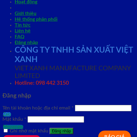
Hoạt động
Giới thiệu
Hệ thống phân phối
Tin tức
Liên hệ
FAQ
Đăng nhập
CÔNG TY TNHH SẢN XUẤT VIỆT
XANH
VIET XANH MANUFACTURE COMPANY
LIMITED
Hotline: 098 442 3150
Đăng nhập
Tên tài khoản hoặc địa chỉ email
*
Zalo
Mật khẩu
*
Messenger
Ghi nhớ mật khẩu
Đăng nhập