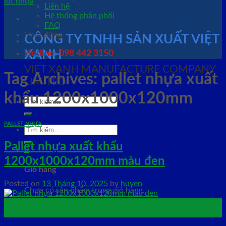
Liên hệ
Hệ thống phân phối
FAQ
Hoạt động
CÔNG TY TNHH SẢN XUẤT VIỆT
XANH
Hotline: 098 442 3150
VIET XANH MANUFACTURE COMPANY
Tag Archives:
pallet nhựa xuất
LIMITED
khẩu 1200x1000x120mm
Tìm
kiếm:
PALLET NHỰA
Tìm
kiếm:
Pallet nhựa xuất khẩu
0
1200x1000x120mm màu đen
Giỏ hàng
Posted on
13 Tháng 10, 2025
by
huyen
Chưa có sản phẩm trong giỏ hàng.
13
Th10