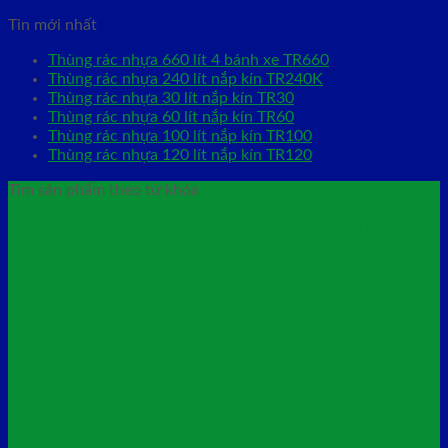
Tin mới nhất
Thùng rác nhựa 660 lít 4 bánh xe TR660
Thùng rác nhựa 240 lít nắp kín TR240K
Thùng rác nhựa 30 lít nắp kín TR30
Thùng rác nhựa 60 lít nắp kín TR60
Thùng rác nhựa 100 lít nắp kín TR100
Thùng rác nhựa 120 lít nắp kín TR120
Tìm sản phẩm theo từ khóa
bảng wellcome
cột chắn inox
giá thùng rác 240 lít
giá thùng rác gấu
giá tấm lót sàn sân khấu
khay nhựa đựng linh kiện a9
khay nhựa
misa
khay phụ tùng 717
đựng ốc vít a6
pallet liền khối pl16lk 1200x1200x150mm
pallet nhựa 1100x1100x150mm
pallet nhựa
pallet nhựa kê hàng
1200x1200x150mm hàng mới màu xanh
giá rẻ
pallet nhựa pl16lk
pallet nhựa xuất khẩu 1100x1100x125mm hàng mới màu
thùng giao hàng
phuy nhựa
đen
tank nhựa 500l
thùng giao hàng loại đại
nhựa composite
thùng rác 660 lít y tế chất thải
thùng rác 240 lít màu đen
lây nhiễm
thùng rác 1000 lít
thùng rác chim
thùng rác 660l 4 bánh xe xanh lá
cánh cụt
thùng rác hình chim cánh cụt
thùng rác hình cá chép nhựa
thùng rác nhựa
composite
thùng rác mgb240n 240 lít nắp hở