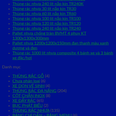
Thùng rác nhựa 240 lít nắp kín TR240K
Thùng rác nhựa 30 lít nắp kín TR30
Thùng rác nhựa 60 lít nắp kín TR60
Thùng rác nhựa 100 lít nắp kín TR100
Thùng rác nhựa 120 lít nắp kín TR120
Thùng rác nhựa 240 lít nắp kín TR240
Pallet nhựa chống tràn BVMT 4 phuy KT
1300x1300x300mm
Pallet nhựa 1200x1200x150mm đan thanh màu xanh
dương và đen
Thùng rác 1000 lít nhựa composite 4 bánh xe và 3 bánh
xe đặc/hơi
Danh mục
THÙNG RÁC GỖ
(4)
Chưa phân loại
(6)
XE DỌN VỆ SINH
(4)
THÙNG RÁC ĐA NĂNG
(204)
CỘT CHẮN INOX
(8)
XE ĐẨY RÁC
(65)
BỤC PHÁT BIỂU
(2)
THÙNG RÁC NHỰA
(135)
BẢNG CHỈ DẪN – BẢNG MENU
(6)