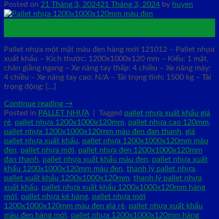
Posted on
21 Tháng 3, 2024
21 Tháng 3, 2024
by
huyen
21
Th3
Pallet nhựa một mặt màu đen hàng mới 121012 – Pallet nhựa
xuất khẩu – Kích thước: 1200x1000x120 mm – Kiểu: 1 mặt,
chân giằng ngang – Xe nâng tay thấp: 4 chiều – Xe nâng máy:
4 chiều – Xe nâng tay cao: N/A – Tải trọng tĩnh: 1500 kg – Tải
trọng động: […]
Continue reading
→
Posted in
PALLET NHỰA
|
Tagged
pallet nhựa xuất khẩu giá
rẻ
,
pallet nhựa 1200x1000x120mm
,
pallet nhựa cao 120mm
,
pallet nhựa 1200x1000x120mm màu đen đan thanh
,
giá
pallet nhựa xuất khẩu
,
pallet nhựa 1200x1000x120mm màu
đen
,
pallet nhựa mới
,
pallet nhựa đen 1200x1000x120mm
đan thanh
,
pallet nhựa xuất khẩu màu đen
,
pallet nhựa xuất
khẩu 1200x1000x120mm màu đen
,
thanh lý pallet nhựa
,
pallet xuất khẩu 1200x1000x120mm
,
thanh lý pallet nhựa
xuất khẩu
,
pallet nhựa xuất khẩu 1200x1000x120mm hàng
mới
,
pallet nhựa kê hàng
,
pallet nhựa mới
1200x1000x120mm màu đen giá rẻ
,
pallet nhựa xuất khẩu
màu đen hàng mới
,
pallet nhựa 1200x1000x120mm hàng