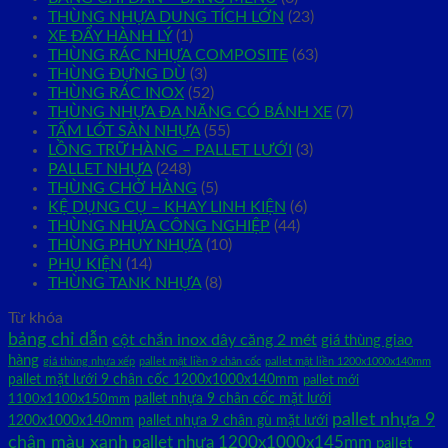
THÙNG NHỰA DUNG TÍCH LỚN
(23)
XE ĐẨY HÀNH LÝ
(1)
THÙNG RÁC NHỰA COMPOSITE
(63)
THÙNG ĐỰNG DÙ
(3)
THÙNG RÁC INOX
(52)
THÙNG NHỰA ĐA NĂNG CÓ BÁNH XE
(7)
TẤM LÓT SÀN NHỰA
(55)
LỒNG TRỮ HÀNG – PALLET LƯỚI
(3)
PALLET NHỰA
(248)
THÙNG CHỞ HÀNG
(5)
KỆ DỤNG CỤ – KHAY LINH KIỆN
(6)
THÙNG NHỰA CÔNG NGHIỆP
(44)
THÙNG PHUY NHỰA
(10)
PHỤ KIỆN
(14)
THÙNG TANK NHỰA
(8)
Từ khóa
bảng chỉ dẫn
cột chắn inox dây căng 2 mét
giá thùng giao
hàng
giá thùng nhựa xếp
pallet mặt liền 9 chân cốc
pallet mặt liền 1200x1000x140mm
pallet mặt lưới 9 chân cốc 1200x1000x140mm
pallet mới
pallet nhựa 9 chân cốc mặt lưới
1100x1100x150mm
pallet nhựa 9
1200x1000x140mm
pallet nhựa 9 chân gù mặt lưới
chân màu xanh
pallet nhựa 1200x1000x145mm
pallet