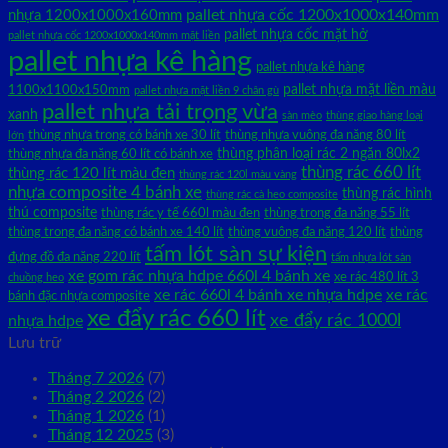
pallet nhựa cốc 1200x1000x140mm
nhựa 1200x1000x160mm
pallet nhựa cốc mặt hở
pallet nhựa cốc 1200x1000x140mm mặt liền
pallet nhựa kê hàng
pallet nhựa kê hàng
pallet nhựa mặt liền màu
1100x1100x150mm
pallet nhựa mặt liền 9 chân gù
pallet nhựa tải trọng vừa
xanh
sàn mèo
thùng giao hàng loại
thùng nhựa trong có bánh xe 30 lít
thùng nhựa vuông đa năng 80 lít
lớn
thùng phân loại rác 2 ngăn 80lx2
thùng nhựa đa năng 60 lít có bánh xe
thùng rác 660 lít
thùng rác 120 lít màu đen
thùng rác 120l màu vàng
nhựa composite 4 bánh xe
thùng rác hình
thùng rác cà heo composite
thú composite
thùng rác y tế 660l màu đen
thùng trong đa năng 55 lít
thùng trong đa năng có bánh xe 140 lít
thùng vuông đa năng 120 lít
thùng
tấm lót sàn sự kiện
đựng đồ đa năng 220 lít
tấm nhựa lót sàn
xe gom rác nhựa hdpe 660l 4 bánh xe
xe rác 480 lít 3
chuồng heo
xe rác 660l 4 bánh xe nhựa hdpe
xe rác
bánh đặc nhựa composite
xe đẩy rác 660 lít
xe đẩy rác 1000l
nhựa hdpe
Lưu trữ
Tháng 7 2026
(7)
Tháng 2 2026
(2)
Tháng 1 2026
(1)
Tháng 12 2025
(3)