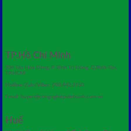
thùng rác nhựa 120l màu đen
thùng rác nhựa 85 lít
thùng rác nhựa 85l nắp kín
thùng rác nhựa đạp chân
thùng rác nhựa hdpe 85l
thùng rác nhựa đạp chân
45l
thùng rác treo đơn chân nhựa nhựa composite 55l
thùng rác y tế đạp chân 15 lít
thùng rác đạp chân baiyun
thùng rác đạp chân 11l
xe gom rác 660l 4 bánh xe nhựa
composite thùng rác 660 lít 4 bánh xe nhựa composite
xe rác 480 lít nhựa composite 4
xe rác 660 lít
xe thu gom rác
xe thu gom rác 660 lít
bánh xe
nhựa composite
xe thu gom rác 660 lít nhựa composite 3 bánh hơi
xe thu gom rác
xe đẩy rác nhựa composite 660l
nhựa composite 660 lít 4 bánh xe
TP.Hồ Chí Minh
334 Tân Hòa Đông, P. Bình Trị Đông, Q.Bình Tân,
TP.HCM
Hotline/Zalo/Viber: 098.442.3150
Email: huyen@congnghiepvietxanh.com.vn
Huế