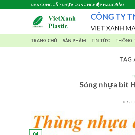
Skip
NHÀ CUNG CẤP NHỰA CÔNG NGHIỆP HÀNG ĐẦU
to
CÔNG TY T
content
VIET XANH M
TRANG CHỦ
SẢN PHẨM
TIN TỨC
THÔNG T
TAG 
T
Sóng nhựa bít
POST
04