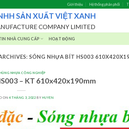
Giới thiệu
Hệ thống phân phối
T
NHH SẢN XUẤT VIỆT XANH
ANUFACTURE COMPANY LIMITED
IN NHÀ CUNG CẤP
HOẠT ĐỘNG
ARCHIVES:
SÓNG NHỰA BÍT HS003 610X420X
HÙNG NHỰA CÔNG NGHIỆP
 HS003 – KT 610x420x190mm
ED ON
4 THÁNG 3, 2022
BY
HUYEN