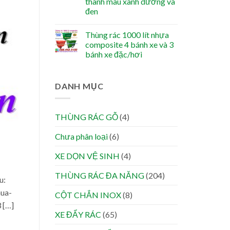
thanh màu xanh dương và
đen
Thùng rác 1000 lít nhựa
composite 4 bánh xe và 3
bánh xe đặc/hơi
DANH MỤC
THÙNG RÁC GỖ
(4)
Chưa phân loại
(6)
XE DỌN VỆ SINH
(4)
THÙNG RÁC ĐA NĂNG
(204)
u:
hua-
CỘT CHẮN INOX
(8)
 […]
XE ĐẨY RÁC
(65)