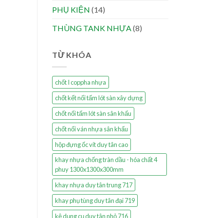
PHỤ KIỆN
(14)
THÙNG TANK NHỰA
(8)
TỪ KHÓA
chốt I coppha nhựa
chốt kết nối tấm lót sàn xây dựng
chốt nối tấm lót sàn sân khấu
chốt nối ván nhựa sân khấu
hộp đựng ốc vít duy tân cao
khay nhựa chống tràn dầu - hóa chất 4
phuy 1300x1300x300mm
khay nhựa duy tân trung 717
khay phụ tùng duy tân đại 719
kệ dụng cụ duy tân nhỏ 716