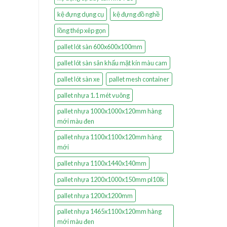
kệ đựng dụng cụ
kệ đựng đồ nghề
lồng thép xêp gọn
pallet lót sàn 600x600x100mm
pallet lót sàn sân khấu mặt kín màu cam
pallet lót sàn xe
pallet mesh container
pallet nhựa 1.1 mét vuông
pallet nhựa 1000x1000x120mm hàng
mới màu đen
pallet nhựa 1100x1100x120mm hàng
mới
pallet nhựa 1100x1440x140mm
pallet nhựa 1200x1000x150mm pl10lk
pallet nhựa 1200x1200mm
pallet nhựa 1465x1100x120mm hàng
mới màu đen