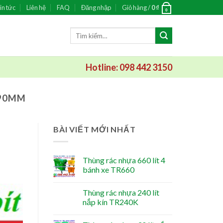
in tức
Liên hệ
FAQ
Đăng nhập
Giỏ hàng /
0
₫
0
Tìm
kiếm:
Hotline: 098 442 3150
190MM
BÀI VIẾT MỚI NHẤT
Thùng rác nhựa 660 lít 4
bánh xe TR660
Thùng rác nhựa 240 lít
nắp kín TR240K