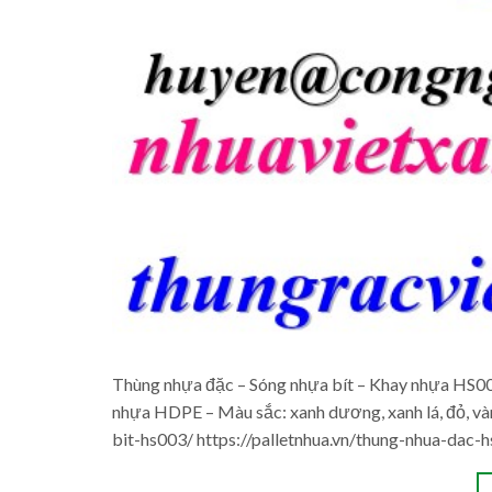
Thùng nhựa đặc – Sóng nhựa bít – Khay nhựa HS0
nhựa HDPE – Màu sắc: xanh dương, xanh lá, đỏ, v
bit-hs003/ https://palletnhua.vn/thung-nhua-dac-