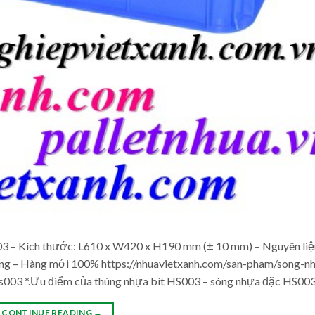
03 – Kích thước: L610 x W420 x H190 mm (± 10 mm) – Nguyên liệ
àng – Hàng mới 100% https://nhuavietxanh.com/san-pham/song-n
hs003 *.Ưu điểm của thùng nhựa bít HS003 – sóng nhựa đặc HS003
CONTINUE READING
→