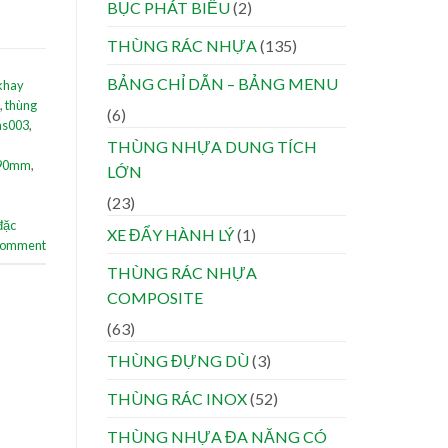
BỤC PHÁT BIỂU
(2)
THÙNG RÁC NHỰA
(135)
BẢNG CHỈ DẪN – BẢNG MENU
khay
,
thùng
(6)
hs003
,
THÙNG NHỰA DUNG TÍCH
190mm
,
LỚN
(23)
đặc
XE ĐẨY HÀNH LÝ
(1)
 comment
THÙNG RÁC NHỰA
COMPOSITE
(63)
THÙNG ĐỰNG DÙ
(3)
THÙNG RÁC INOX
(52)
THÙNG NHỰA ĐA NĂNG CÓ