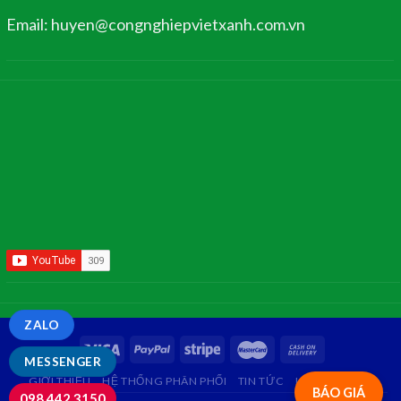
Email: huyen@congnghiepvietxanh.com.vn
ZALO
MESSENGER
GIỚI THIỆU
HỆ THỐNG PHÂN PHỐI
TIN TỨC
LIÊN HỆ
FAQ
BÁO GIÁ
098.442.3150