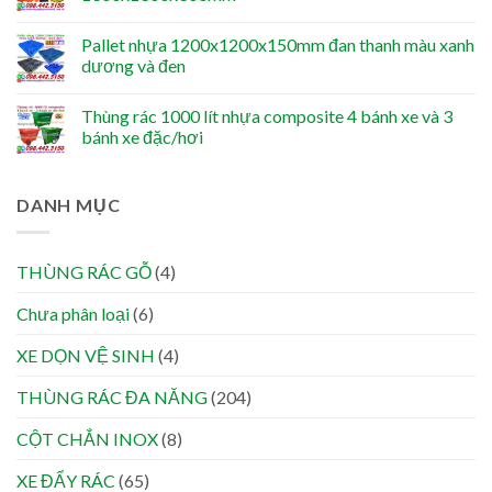
Pallet nhựa 1200x1200x150mm đan thanh màu xanh
dương và đen
Thùng rác 1000 lít nhựa composite 4 bánh xe và 3
bánh xe đặc/hơi
DANH MỤC
THÙNG RÁC GỖ
(4)
Chưa phân loại
(6)
XE DỌN VỆ SINH
(4)
THÙNG RÁC ĐA NĂNG
(204)
CỘT CHẮN INOX
(8)
XE ĐẨY RÁC
(65)