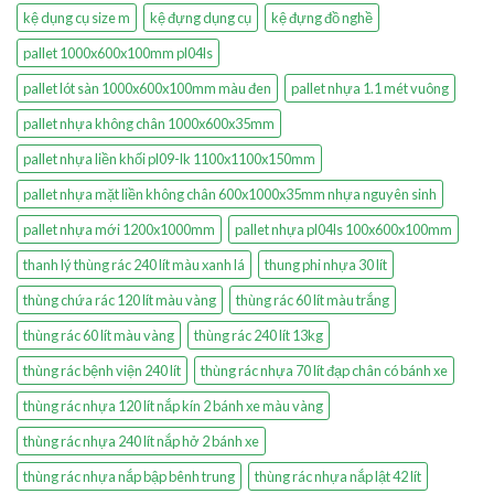
kệ dụng cụ size m
kệ đựng dụng cụ
kệ đựng đồ nghề
pallet 1000x600x100mm pl04ls
pallet lót sàn 1000x600x100mm màu đen
pallet nhựa 1.1 mét vuông
pallet nhựa không chân 1000x600x35mm
pallet nhựa liền khối pl09-lk 1100x1100x150mm
pallet nhựa mặt liền không chân 600x1000x35mm nhựa nguyên sinh
pallet nhựa mới 1200x1000mm
pallet nhựa pl04ls 100x600x100mm
thanh lý thùng rác 240 lít màu xanh lá
thung phi nhựa 30 lít
thùng chứa rác 120 lít màu vàng
thùng rác 60 lít màu trắng
thùng rác 60 lít màu vàng
thùng rác 240 lít 13kg
thùng rác bệnh viện 240 lít
thùng rác nhựa 70 lít đạp chân có bánh xe
thùng rác nhựa 120 lít nắp kín 2 bánh xe màu vàng
thùng rác nhựa 240 lít nắp hở 2 bánh xe
thùng rác nhựa nắp bập bênh trung
thùng rác nhựa nắp lật 42 lít