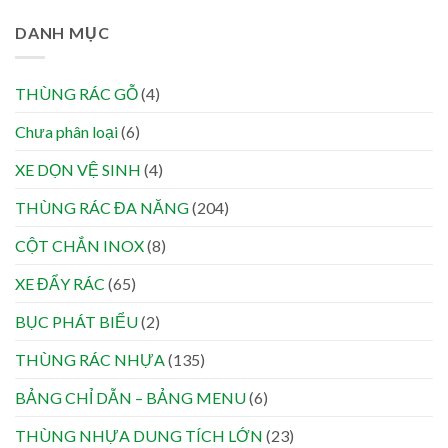
DANH MỤC
THÙNG RÁC GỖ
(4)
Chưa phân loại
(6)
XE DỌN VỆ SINH
(4)
THÙNG RÁC ĐA NĂNG
(204)
CỘT CHẮN INOX
(8)
XE ĐẨY RÁC
(65)
BỤC PHÁT BIỂU
(2)
THÙNG RÁC NHỰA
(135)
BẢNG CHỈ DẪN – BẢNG MENU
(6)
THÙNG NHỰA DUNG TÍCH LỚN
(23)