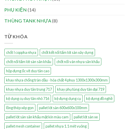
PHỤ KIỆN
(14)
THÙNG TANK NHỰA
(8)
TỪ KHÓA
chốt I coppha nhựa
chốt kết nối tấm lót sàn xây dựng
chốt nối tấm lót sàn sân khấu
chốt nối ván nhựa sân khấu
hộp đựng ốc vít duy tân cao
khay nhựa chống tràn dầu - hóa chất 4 phuy 1300x1300x300mm
khay nhựa duy tân trung 717
khay phụ tùng duy tân đại 719
kệ dụng cụ duy tân nhỏ 716
kệ đựng dụng cụ
kệ đựng đồ nghề
lồng thép xêp gọn
pallet lót sàn 600x600x100mm
pallet lót sàn sân khấu mặt kín màu cam
pallet lót sàn xe
pallet mesh container
pallet nhựa 1.1 mét vuông