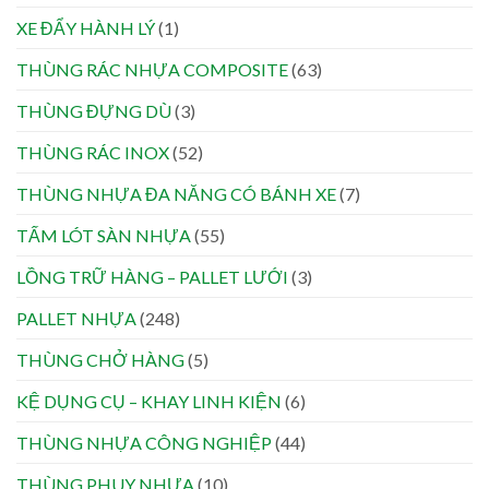
XE ĐẨY HÀNH LÝ
(1)
THÙNG RÁC NHỰA COMPOSITE
(63)
THÙNG ĐỰNG DÙ
(3)
THÙNG RÁC INOX
(52)
THÙNG NHỰA ĐA NĂNG CÓ BÁNH XE
(7)
TẤM LÓT SÀN NHỰA
(55)
LỒNG TRỮ HÀNG – PALLET LƯỚI
(3)
PALLET NHỰA
(248)
THÙNG CHỞ HÀNG
(5)
KỆ DỤNG CỤ – KHAY LINH KIỆN
(6)
THÙNG NHỰA CÔNG NGHIỆP
(44)
THÙNG PHUY NHỰA
(10)