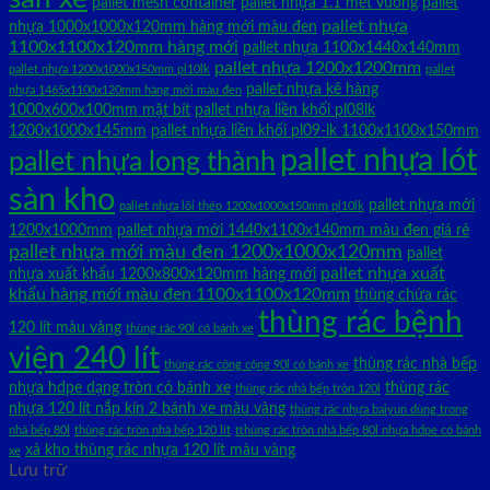
pallet mesh container
pallet nhựa 1.1 mét vuông
pallet
pallet nhựa
nhựa 1000x1000x120mm hàng mới màu đen
1100x1100x120mm hàng mới
pallet nhựa 1100x1440x140mm
pallet nhựa 1200x1200mm
pallet nhựa 1200x1000x150mm pl10lk
pallet
pallet nhựa kê hàng
nhựa 1465x1100x120mm hàng mới màu đen
1000x600x100mm mặt bít
pallet nhựa liền khối pl08lk
1200x1000x145mm
pallet nhựa liền khối pl09-lk 1100x1100x150mm
pallet nhựa lót
pallet nhựa long thành
sàn kho
pallet nhựa mới
pallet nhựa lõi thép 1200x1000x150mm pl10lk
1200x1000mm
pallet nhựa mới 1440x1100x140mm màu đen giá rẻ
pallet nhựa mới màu đen 1200x1000x120mm
pallet
pallet nhựa xuất
nhựa xuất khẩu 1200x800x120mm hàng mới
khẩu hàng mới màu đen 1100x1100x120mm
thùng chứa rác
thùng rác bệnh
120 lít màu vàng
thùng rác 90l có bánh xe
viện 240 lít
thùng rác nhà bếp
thùng rác công cộng 90l có bánh xe
nhựa hdpe dạng tròn có bánh xe
thùng rác
thùng rác nhà bếp tròn 120l
nhựa 120 lít nắp kín 2 bánh xe màu vàng
thùng rác nhựa baiyun dùng trong
nhà bếp 80l
thùng rác tròn nhà bếp 120 lít
tthùng rác tròn nhà bếp 80l nhựa hdpe có bánh
xả kho thùng rác nhựa 120 lít màu vàng
xe
Lưu trữ