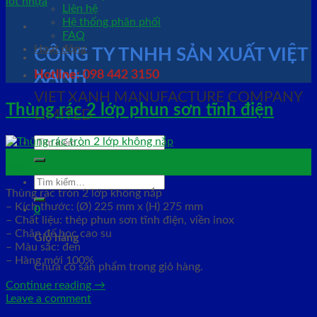
Liên hệ
Hệ thống phân phối
FAQ
Hoạt động
CÔNG TY TNHH SẢN XUẤT VIỆT
XANH
Hotline: 098 442 3150
VIET XANH MANUFACTURE COMPANY
Thùng rác 2 lớp phun sơn tĩnh điện
LIMITED
Tìm
kiếm:
07
Th9
Tìm
Thùng rác tròn 2 lớp không nắp
kiếm:
– Kích thước: (Ø) 225 mm x (H) 275 mm
0
– Chất liệu: thép phun sơn tĩnh điện, viền inox
– Chân đế bọc cao su
Giỏ hàng
– Màu sắc: đen
– Hàng mới 100%
Chưa có sản phẩm trong giỏ hàng.
Continue reading
→
Leave a comment