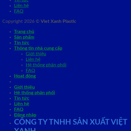
Liên hệ
FAQ
Copyright 2026 ©
Viet Xanh Plastic
Trang chủ
Sản phẩm
Tin tức
Thông tin nhà cung cấp
Giới thiệu
Liên hệ
Hệ thống phân phối
FAQ
Hoạt động
Giới thiệu
Hệ thống phân phối
Tin tức
Liên hệ
FAQ
Đăng nhập
CÔNG TY TNHH SẢN XUẤT VIỆT