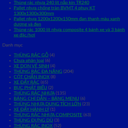
Thùng rác nhựa 240 lít nắp kín TR240
Pallet nhựa chống tràn BVMT 4 phuy KT
1300x1300x300mm
Pallet nhựa 1200x1200x150mm đan thanh màu xanh
dương và đen
Thùng rác 1000 lít nhựa composite 4 bánh xe và 3 bánh
xe đặc/hơi
Danh mục
THÙNG RÁC GỖ
(4)
Chưa phân loại
(6)
XE DỌN VỆ SINH
(4)
THÙNG RÁC ĐA NĂNG
(204)
CỘT CHẮN INOX
(8)
XE ĐẨY RÁC
(65)
BỤC PHÁT BIỂU
(2)
THÙNG RÁC NHỰA
(135)
BẢNG CHỈ DẪN – BẢNG MENU
(6)
THÙNG NHỰA DUNG TÍCH LỚN
(23)
XE ĐẨY HÀNH LÝ
(1)
THÙNG RÁC NHỰA COMPOSITE
(63)
THÙNG ĐỰNG DÙ
(3)
THÙNG RÁC INOX
(52)