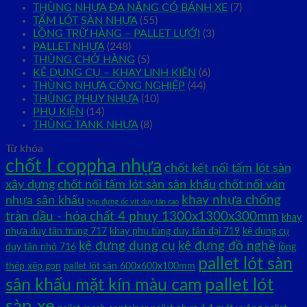
THÙNG NHỰA ĐA NĂNG CÓ BÁNH XE
(7)
TẤM LÓT SÀN NHỰA
(55)
LỒNG TRỮ HÀNG – PALLET LƯỚI
(3)
PALLET NHỰA
(248)
THÙNG CHỞ HÀNG
(5)
KỆ DỤNG CỤ – KHAY LINH KIỆN
(6)
THÙNG NHỰA CÔNG NGHIỆP
(44)
THÙNG PHUY NHỰA
(10)
PHỤ KIỆN
(14)
THÙNG TANK NHỰA
(8)
Từ khóa
chốt I coppha nhựa
chốt kết nối tấm lót sàn
xây dựng
chốt nối tấm lót sàn sân khấu
chốt nối ván
khay nhựa chống
nhựa sân khấu
hộp đựng ốc vít duy tân cao
tràn dầu - hóa chất 4 phuy 1300x1300x300mm
khay
nhựa duy tân trung 717
khay phụ tùng duy tân đại 719
kệ dụng cụ
kệ đựng dụng cụ
kệ đựng đồ nghề
duy tân nhỏ 716
lồng
pallet lót sàn
thép xêp gọn
pallet lót sàn 600x600x100mm
pallet lót
sân khấu mặt kín màu cam
sàn xe