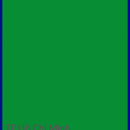
pallet nhựa kê hàng
pallet nhựa lót sàn không chân
1000x600x135mm
mặt bít màu xanh dương
pallet nhựa mới 1200x1000x150mm
pallet nhựa đen
nhựa nguyên sinh
pallet nhựa size nhỏ 600x1000x100mm
1300x1100x130mm hàng mới
pallet đóng cont
sàn sân khấu di động
sóng bít
tank nhựa dung tích lớn
hs039 530 lít
tank nhựa tròn dung tích lớn
thanh lý thùng rác 120 lít màu xanh
750l
tank nhựa tròn dung tích lớn 3000l
lá
thung phi nhựa 50 lít
thùng chữ nhật 530 lít
thùng nhựa chữ nhật 530 lít
thùng rác 60 lít nhựa hdpe 4
hs039
thùng nhựa đặc hs039-sb
bánh xe
thùng rác 120 lít màu
thùng rác 60l nhựa hdpe xanh lá 4 bánh xe
thùng rác lớn 240 lít nắp kín 2
xanh lá
bánh xe
thùng rác nhưa 60 lít 4 bánh xe màu đen
thùng rác
thùng
nhưa 60 lít màu đen
thùng rác nhựa 60 lít nhiều màu
rác nhựa 120 lít nhựa hdpe nắp kín 2 bánh xe
thùng rác nhựa 240l nắp kín 2 bánh xe
thùng tròn 500l
thùng tròn 2000l
thùng đựng rác 240 lít màu xanh lá
thùng đựng ô dù trong khách sạn
tấm lót sàn xe tải
TP.Hồ Chí Minh