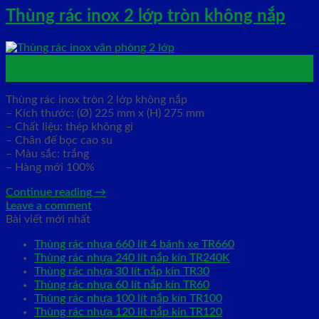
Thùng rác inox 2 lớp tròn không nắp
07
Th9
Thùng rác inox tròn 2 lớp không nắp
– Kích thước: (Ø) 225 mm x (H) 275 mm
– Chất liệu: thép không gỉ
– Chân đế bọc cao su
– Màu sắc: trắng
– Hàng mới 100%
Continue reading
→
Leave a comment
Bài viết mới nhất
Thùng rác nhựa 660 lít 4 bánh xe TR660
Thùng rác nhựa 240 lít nắp kín TR240K
Thùng rác nhựa 30 lít nắp kín TR30
Thùng rác nhựa 60 lít nắp kín TR60
Thùng rác nhựa 100 lít nắp kín TR100
Thùng rác nhựa 120 lít nắp kín TR120