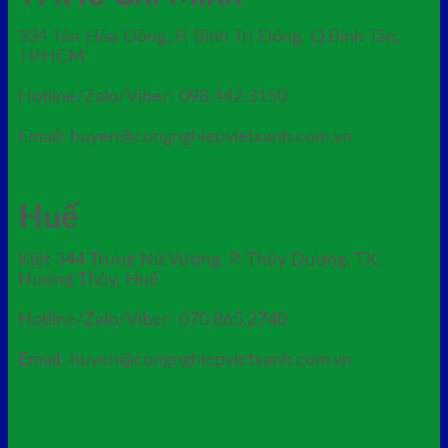
334 Tân Hòa Đông, P. Bình Trị Đông, Q.Bình Tân,
TP.HCM
Hotline/Zalo/Viber: 098.442.3150
Email: huyen@congnghiepvietxanh.com.vn
Huế
Kiệt 344 Trưng Nữ Vương, P. Thủy Dương, TX.
Hương Thủy, Huế
Hotline/Zalo/Viber: 070.865.2740
Email: huyen@congnghiepvietxanh.com.vn