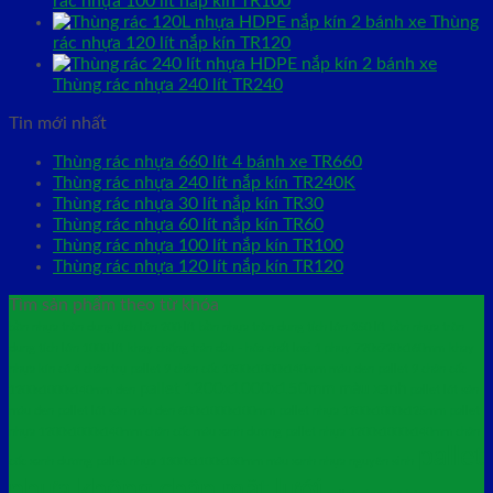
rác nhựa 100 lít nắp kín TR100
Thùng
rác nhựa 120 lít nắp kín TR120
Thùng rác nhựa 240 lít TR240
Tin mới nhất
Thùng rác nhựa 660 lít 4 bánh xe TR660
Thùng rác nhựa 240 lít nắp kín TR240K
Thùng rác nhựa 30 lít nắp kín TR30
Thùng rác nhựa 60 lít nắp kín TR60
Thùng rác nhựa 100 lít nắp kín TR100
Thùng rác nhựa 120 lít nắp kín TR120
Tìm sản phẩm theo từ khóa
bồn nhựa tròn dung tích lớn 200 lít
bồn nhựa tròn dung tích lớn 350 lít
bồn nhựa tròn
dung tích lớn 1000 lít
khay chống tràn dầu - hóa chất loại 1 phuy 720x720x160mm
khay
nhựa kín có 4 chân trụ
pallet 9 chân cốc 1200x1000x140mm màu đen
pallet 9 chân cốc
pallet 1200x1000x150mm màu xanh
1200x1000x140mm đen
pallet lót sàn
màu đen
pallet lót sàn màu đen 600x1000x100mm
pallet nhựa 1200x1000x125mm
pallet
nhựa 1200x1000x140mm chân cốc màu xanh dương
pallet nhựa 1200x1000x140mm chân
pallet
cốc xanh dương
pallet nhựa 1300x1100x130mm màu xanh nhựa nguyên sinh
nhựa không chân mặt lưới