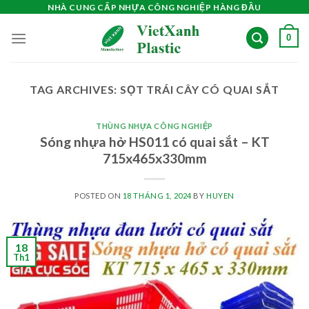
Skip
NHÀ CUNG CẤP NHỰA CÔNG NGHIỆP HÀNG ĐẦU
to
0
content
TAG ARCHIVES:
SỌT TRÁI CÂY CÓ QUAI SẮT
THÙNG NHỰA CÔNG NGHIỆP
Sóng nhựa hở HS011 có quai sắt – KT
715x465x330mm
POSTED ON
18 THÁNG 1, 2024
BY
HUYEN
18
Th1