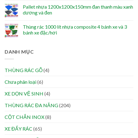
Pallet nhựa 1200x1200x150mm đan thanh màu xanh
dương và đen
Thùng rác 1000 lít nhựa composite 4 bánh xe và 3
bánh xe đặc/hơi
DANH MỤC
THÙNG RÁC GỖ
(4)
Chưa phân loại
(6)
XE DỌN VỆ SINH
(4)
THÙNG RÁC ĐA NĂNG
(204)
CỘT CHẮN INOX
(8)
XE ĐẨY RÁC
(65)