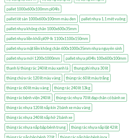
pallet 1000x600x100mm pl04ls
pallet lót sàn 1000x600x100mm màu đen
pallet nhựa 1.1 mét vuông
pallet nhựa không chân 1000x600x35mm
pallet nhựa liền khối pl09-lk 1100x1100x150mm
pallet nhựa mặt liền không chân 600x1000x35mm nhựa nguyên sinh
pallet nhựa mới 1200x1000mm
pallet nhựa pl04ls 100x600x100mm
thanh lý thùng rác 240 lít màu xanh lá
thung phi nhựa 30 lít
thùng chứa rác 120 lít màu vàng
thùng rác 60 lít màu trắng
thùng rác 60 lít màu vàng
thùng rác 240 lít 13kg
thùng rác bệnh viện 240 lít
thùng rác nhựa 70 lít đạp chân có bánh xe
thùng rác nhựa 120 lít nắp kín 2 bánh xe màu vàng
thùng rác nhựa 240 lít nắp hở 2 bánh xe
thùng rác nhựa nắp bập bênh trung
thùng rác nhựa nắp lật 42 lít
thùng rác nắp bập bênh 22 lít
thùng rác nắp bập bênh inox