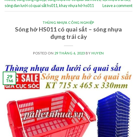
sóng đan lưới có quai sắt hs011
,
khay nhựa hở hs011
Leave a comment
THÙNG NHỰA CÔNG NGHIỆP
Sóng hở HS011 có quai sắt – sóng nhựa
đựng trái cây
POSTED ON
29 THÁNG 6, 2023
BY
HUYEN
29
Th6