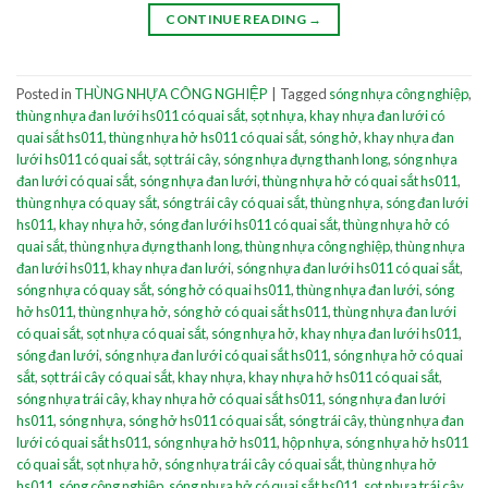
CONTINUE READING
→
Posted in
THÙNG NHỰA CÔNG NGHIỆP
|
Tagged
sóng nhựa công nghiệp
,
thùng nhựa đan lưới hs011 có quai sắt
,
sọt nhựa
,
khay nhựa đan lưới có
quai sắt hs011
,
thùng nhựa hở hs011 có quai sắt
,
sóng hở
,
khay nhựa đan
lưới hs011 có quai sắt
,
sọt trái cây
,
sóng nhựa đựng thanh long
,
sóng nhựa
đan lưới có quai sắt
,
sóng nhựa đan lưới
,
thùng nhựa hở có quai sắt hs011
,
thùng nhựa có quay sắt
,
sóng trái cây có quai sắt
,
thùng nhựa
,
sóng đan lưới
hs011
,
khay nhựa hở
,
sóng đan lưới hs011 có quai sắt
,
thùng nhựa hở có
quai sắt
,
thùng nhựa đựng thanh long
,
thùng nhựa công nghiệp
,
thùng nhựa
đan lưới hs011
,
khay nhựa đan lưới
,
sóng nhựa đan lưới hs011 có quai sắt
,
sóng nhựa có quay sắt
,
sóng hở có quai hs011
,
thùng nhựa đan lưới
,
sóng
hở hs011
,
thùng nhựa hở
,
sóng hở có quai sắt hs011
,
thùng nhựa đan lưới
có quai sắt
,
sọt nhựa có quai sắt
,
sóng nhựa hở
,
khay nhựa đan lưới hs011
,
sóng đan lưới
,
sóng nhựa đan lưới có quai sắt hs011
,
sóng nhựa hở có quai
sắt
,
sọt trái cây có quai sắt
,
khay nhựa
,
khay nhựa hở hs011 có quai sắt
,
sóng nhựa trái cây
,
khay nhựa hở có quai sắt hs011
,
sóng nhựa đan lưới
hs011
,
sóng nhựa
,
sóng hở hs011 có quai sắt
,
sóng trái cây
,
thùng nhựa đan
lưới có quai sắt hs011
,
sóng nhựa hở hs011
,
hộp nhựa
,
sóng nhựa hở hs011
có quai sắt
,
sọt nhựa hở
,
sóng nhựa trái cây có quai sắt
,
thùng nhựa hở
hs011
,
sóng công nghiệp
,
sóng nhựa hở có quai sắt hs011
,
sọt nhựa trái cây
,