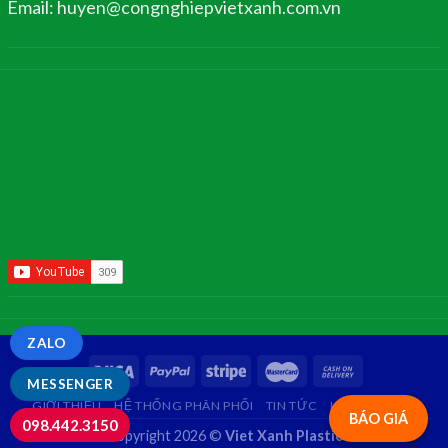
Email: huyen@congnghiepvietxanh.com.vn
ZALO
MESSENGER
GIỚI THIỆU
HỆ THỐNG PHÂN PHỐI
TIN TỨC
LIÊN HỆ
FAQ
BÁO GIÁ
098.442.3150
Copyright 2026 ©
Viet Xanh Plastic