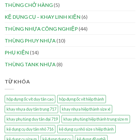
THÙNG CHỞ HÀNG
(5)
KỆ DỤNG CỤ – KHAY LINH KIỆN
(6)
THÙNG NHỰA CÔNG NGHIỆP
(44)
THÙNG PHUY NHỰA
(10)
PHỤ KIỆN
(14)
THÙNG TANK NHỰA
(8)
TỪ KHÓA
hộp đựng ốc vít duy tân cao
hộp đựng ốc vít hiệp thành
khay nhựa duy tân trung 717
khay nhựa hiệp thành size xl
khay phụ tùng duy tân đại 719
khay phụ tùng hiệp thành trung size m
kệ dụng cụ duy tân nhỏ 716
kệ dụng cụ nhỏ size s hiệp thành
kệ dụng cụ size m
kệ đựng dụng cụ
kệ đựng đồ nghề