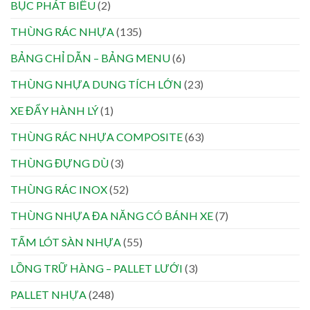
BỤC PHÁT BIỂU
(2)
THÙNG RÁC NHỰA
(135)
BẢNG CHỈ DẪN – BẢNG MENU
(6)
THÙNG NHỰA DUNG TÍCH LỚN
(23)
XE ĐẨY HÀNH LÝ
(1)
THÙNG RÁC NHỰA COMPOSITE
(63)
THÙNG ĐỰNG DÙ
(3)
THÙNG RÁC INOX
(52)
THÙNG NHỰA ĐA NĂNG CÓ BÁNH XE
(7)
TẤM LÓT SÀN NHỰA
(55)
LỒNG TRỮ HÀNG – PALLET LƯỚI
(3)
PALLET NHỰA
(248)