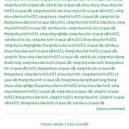
sóng nhựa hở có quai sắt
,
sọt trái cây có quai sắt
,
khay nhựa
,
khay nhựa hở
hs011 có quai sắt
,
sóng nhựa trái cây
,
khay nhựa hở có quai sắt hs011
,
sóng
nhựa đan lưới hs011
,
sóng nhựa
,
sóng hở hs011 có quai sắt
,
sóng trái cây
,
thùng nhựa đan lưới có quai sắt hs011
,
sóng nhựa hở hs011
,
hộp nhựa
,
sóng
nhựa hở hs011 có quai sắt
,
sọt nhựa hở
,
sóng nhựa trái cây có quai sắt
,
thùng nhựa hở hs011
,
sóng công nghiệp
,
sóng nhựa hở có quai sắt hs011
,
sọt nhựa trái cây
,
sóng đan lưới có quai sắt hs011
,
khay nhựa hở hs011
,
sóng nhựa công nghiệp
,
thùng nhựa đan lưới hs011 có quai sắt
,
sọt nhựa
,
khay nhựa đan lưới có quai sắt hs011
,
thùng nhựa hở hs011 có quai sắt
,
sóng hở
,
khay nhựa đan lưới hs011 có quai sắt
,
sọt trái cây
,
sóng nhựa đựng
thanh long
,
sóng nhựa đan lưới có quai sắt
,
sóng nhựa đan lưới
,
thùng nhựa
hở có quai sắt hs011
,
thùng nhựa có quay sắt
,
sóng trái cây có quai sắt
,
thùng nhựa
,
sóng đan lưới hs011
,
khay nhựa hở
,
sóng đan lưới hs011 có
quai sắt
,
thùng nhựa hở có quai sắt
,
thùng nhựa đựng thanh long
,
thùng
nhựa công nghiệp
,
thùng nhựa đan lưới hs011
,
khay nhựa đan lưới
,
sóng
nhựa đan lưới hs011 có quai sắt
,
sóng nhựa có quay sắt
,
sóng hở có quai
hs011
,
thùng nhựa đan lưới
,
sóng hở hs011
,
thùng nhựa hở
,
sóng hở có quai
sắt hs011
,
thùng nhựa đan lưới có quai sắt
,
sọt nhựa có quai sắt
Leave a comment
THÙNG NHỰA CÔNG NGHIỆP