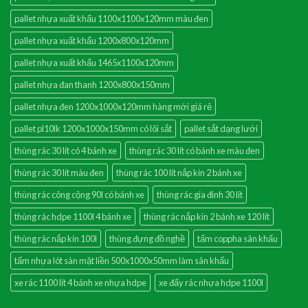
pallet nhựa xuất khẩu 1100x1100x120mm màu đen
pallet nhựa xuất khẩu 1200x800x120mm
pallet nhựa xuất khẩu 1465x1100x120mm
pallet nhựa đan thanh 1200x800x150mm
pallet nhựa đen 1200x1000x120mm hàng mới giá rẻ
pallet pl10lk 1200x1000x150mm có lõi sắt
pallet sắt dạng lưới
thùng rác 30 lít có 4 bánh xe
thùng rác 30 lít có bánh xe màu đen
thùng rác 30 lít màu đen
thùng rác 100 lít nắp kín 2 bánh xe
thùng rác công cộng 90l có bánh xe
thùng rác gia đình 30 lít
thùng rác hdpe 1100l 4 bánh xe
thùng rác nắp kín 2 bánh xe 120 lít
thùng rác nắp kín 100l
thùng đựng đồ nghề
tấm coppha sân khấu
tấm nhựa lót sàn mặt liền 500x1000x50mm làm sân khấu
xe rác 1100 lít 4 bánh xe nhựa hdpe
xe đẩy rác nhựa hdpe 1100l