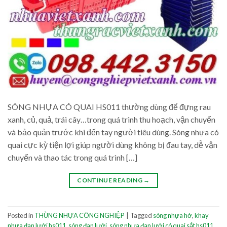
SÓNG NHỰA CÓ QUAI HS011 thường dùng để đựng rau
xanh, củ, quả, trái cây…trong quá trình thu hoạch, vận chuyển
và bảo quản trước khi đến tay người tiêu dùng. Sóng nhựa có
quai cực kỳ tiện lợi giúp người dùng không bị đau tay, dễ vận
chuyển và thao tác trong quá trình […]
CONTINUE READING
→
Posted in
THÙNG NHỰA CÔNG NGHIỆP
|
Tagged
sóng nhựa hở
,
khay
nhựa đan lưới hs011
,
sóng đan lưới
,
sóng nhựa đan lưới có quai sắt hs011
,