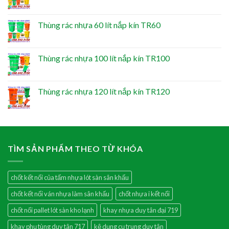
Thùng rác nhựa 60 lít nắp kín TR60
Thùng rác nhựa 100 lít nắp kín TR100
Thùng rác nhựa 120 lít nắp kín TR120
TÌM SẢN PHẨM THEO TỪ KHÓA
chốt kết nối của tấm nhựa lót sàn sân khấu
chốt kết nối ván nhựa làm sân khấu
chốt nhựa i kết nối
chốt nối pallet lót sàn kho lạnh
khay nhựa duy tân đại 719
khay phụ tùng duy tân 717
kệ dụng cụ trung duy tân