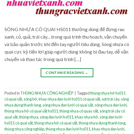
SÓNG NHỰA CÓ QUAI HS011 thường dùng để đựng rau
xanh, củ, quả, trái cây…trong quá trình thu hoạch, vận chuyển
và bảo quản trước khi đến tay người tiêu dùng. Sóng nhựa có
quai cực kỳ tiện lợi giúp người dùng không bị đau tay, dễ vận
chuyển và thao tác trong quá trình […]
CONTINUE READING
→
Posted in
THÙNG NHỰA CÔNG NGHIỆP
|
Tagged
thùng nhựa hở hs011
có quai sắt
,
sóng hở
,
khay nhựa đan lưới hs011 có quai sắt
,
sọt trái cây
,
sóng
nhựa đựng thanh long
,
sóng nhựa đan lưới có quai sắt
,
sóng nhựa đan lưới
,
thùng nhựa hở có quai sắt hs011
,
thùng nhựa có quay sắt
,
sóng trái cây có
quai sắt
,
thùng nhựa
,
sóng đan lưới hs011
,
khay nhựa hở
,
sóng đan lưới
hs011 có quai sắt
,
thùng nhựa hở có quai sắt
,
thùng nhựa đựng thanh long
,
thùng nhựa công nghiệp
,
thùng nhựa đan lưới hs011
,
khay nhựa đan lưới
,