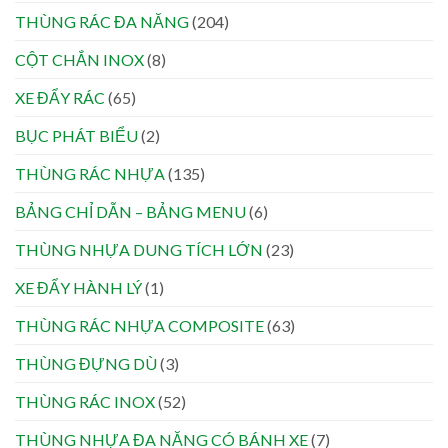
THÙNG RÁC ĐA NĂNG
(204)
CỘT CHẮN INOX
(8)
XE ĐẨY RÁC
(65)
BỤC PHÁT BIỂU
(2)
THÙNG RÁC NHỰA
(135)
BẢNG CHỈ DẪN – BẢNG MENU
(6)
THÙNG NHỰA DUNG TÍCH LỚN
(23)
XE ĐẨY HÀNH LÝ
(1)
THÙNG RÁC NHỰA COMPOSITE
(63)
THÙNG ĐỰNG DÙ
(3)
THÙNG RÁC INOX
(52)
THÙNG NHỰA ĐA NĂNG CÓ BÁNH XE
(7)