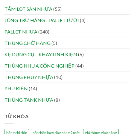
TẤM LÓT SÀN NHỰA
(55)
LỒNG TRỮ HÀNG – PALLET LƯỚI
(3)
PALLET NHỰA
(248)
THÙNG CHỞ HÀNG
(5)
KỆ DỤNG CỤ – KHAY LINH KIỆN
(6)
THÙNG NHỰA CÔNG NGHIỆP
(44)
THÙNG PHUY NHỰA
(10)
PHỤ KIỆN
(14)
THÙNG TANK NHỰA
(8)
TỪ KHÓA
bảng chỉ dẫn
cột chắn inox dây căng 2 mét
giá thùng giao hàng