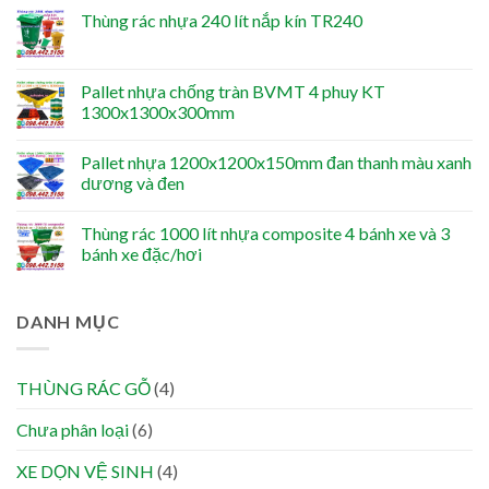
Thùng rác nhựa 240 lít nắp kín TR240
Pallet nhựa chống tràn BVMT 4 phuy KT
1300x1300x300mm
Pallet nhựa 1200x1200x150mm đan thanh màu xanh
dương và đen
Thùng rác 1000 lít nhựa composite 4 bánh xe và 3
bánh xe đặc/hơi
DANH MỤC
THÙNG RÁC GỖ
(4)
Chưa phân loại
(6)
XE DỌN VỆ SINH
(4)