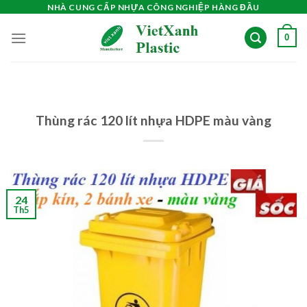
Skip
NHÀ CUNG CẤP NHỰA CÔNG NGHIỆP HÀNG ĐẦU
to
0
content
Thùng rác 120 lít nhựa HDPE màu vàng
24
Th5