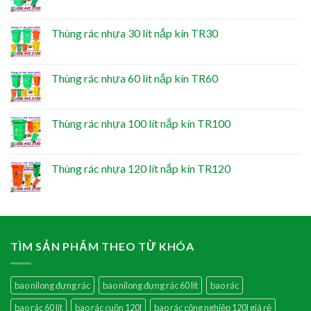
Thùng rác nhựa 30 lít nắp kín TR30
Thùng rác nhựa 60 lít nắp kín TR60
Thùng rác nhựa 100 lít nắp kín TR100
Thùng rác nhựa 120 lít nắp kín TR120
TÌM SẢN PHẨM THEO TỪ KHÓA
bao nilong đựng rác
bao nilong đựng rác 60 lít
bao rác
bao rác 60 lít
bao rác cuộn 120l
bao rác công nghiệp 120l giá rẻ