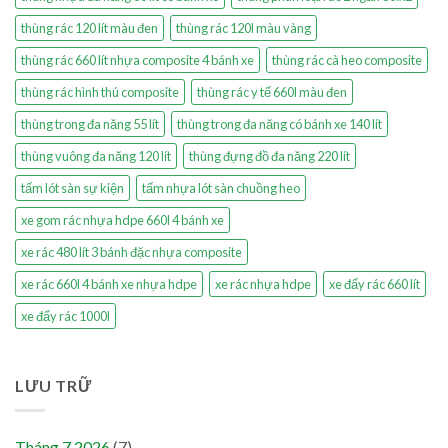
thùng rác 120 lít màu đen
thùng rác 120l màu vàng
thùng rác 660 lít nhựa composite 4 bánh xe
thùng rác cà heo composite
thùng rác hình thú composite
thùng rác y tế 660l màu đen
thùng trong đa năng 55 lít
thùng trong đa năng có bánh xe 140 lít
thùng vuông đa năng 120 lít
thùng đựng đồ đa năng 220 lít
tấm lót sàn sự kiện
tấm nhựa lót sàn chuồng heo
xe gom rác nhựa hdpe 660l 4 bánh xe
xe rác 480 lít 3 bánh đặc nhựa composite
xe rác 660l 4 bánh xe nhựa hdpe
xe rác nhựa hdpe
xe đẩy rác 660 lít
xe đẩy rác 1000l
LƯU TRỮ
Tháng 7 2026
(7)