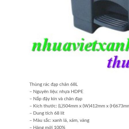
Thùng rác đạp chân 68L
– Nguyên liệu: nhựa HDPE
– Nắp đậy kín và chân đạp
– Kích thước: (L)504mm x (W)412mm x (H)673m
– Dung tích 68 lít
– Màu sắc: xanh lá, xám, vàng
– Hàng mới 100%