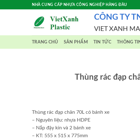
Skip
NHÀ CUNG CẤP NHỰA CÔNG NGHIỆP HÀNG ĐẦU
to
CÔNG TY T
content
VIET XANH M
TRANG CHỦ
SẢN PHẨM
TIN TỨC
THÔNG TI
Thùng rác đạp ch
Thùng rác đạp chân 70L có bánh xe
– Nguyên liệu: nhựa HDPE
– Nắp đậy kín và 2 bánh xe
– KT: 555 x 515 x 775mm