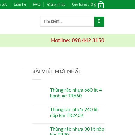
n tức
Liên hệ
FAQ
Đăng nhập
Giỏ hàng /
0
₫
0
Tìm
kiếm:
Hotline: 098 442 3150
BÀI VIẾT MỚI NHẤT
Thùng rác nhựa 660 lít 4
bánh xe TR660
Thùng rác nhựa 240 lít
nắp kín TR240K
Thùng rác nhựa 30 lít nắp
kín TR30