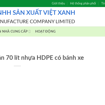
Giới thiệu
Hệ thống phân phối
Ti
NHH SẢN XUẤT VIỆT XANH
ANUFACTURE COMPANY LIMITED
N NHÀ CUNG CẤP
HOẠT ĐỘNG
ân 70 lít nhựa HDPE có bánh xe