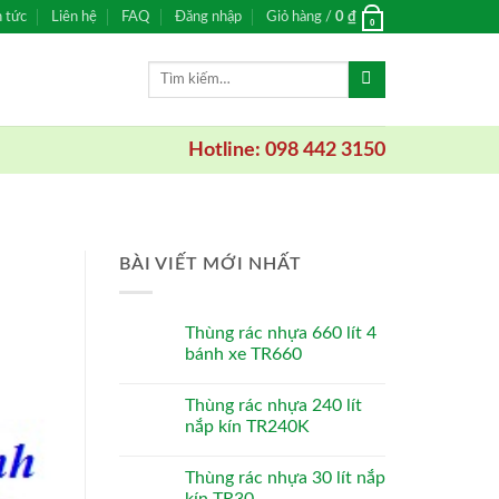
n tức
Liên hệ
FAQ
Đăng nhập
Giỏ hàng /
0
₫
0
Tìm
kiếm:
Hotline: 098 442 3150
BÀI VIẾT MỚI NHẤT
Thùng rác nhựa 660 lít 4
bánh xe TR660
Thùng rác nhựa 240 lít
nắp kín TR240K
Thùng rác nhựa 30 lít nắp
kín TR30