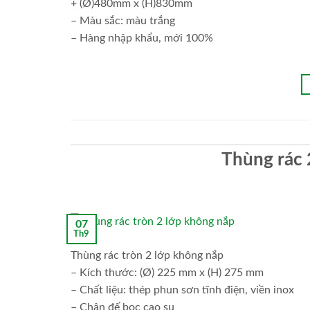
+ (Ø)480mm x (H)830mm
– Màu sắc: màu trắng
– Hàng nhập khẩu, mới 100%
Thùng rác 
07
Th9
Thùng rác tròn 2 lớp không nắp
– Kích thước: (Ø) 225 mm x (H) 275 mm
– Chất liệu: thép phun sơn tĩnh điện, viền inox
– Chân đế bọc cao su