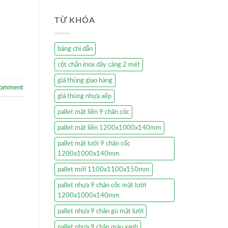
TỪ KHÓA
bảng chỉ dẫn
cột chắn inox dây căng 2 mét
giá thùng giao hàng
comment
giá thùng nhựa xếp
pallet mặt liền 9 chân cốc
pallet mặt liền 1200x1000x140mm
pallet mặt lưới 9 chân cốc
1200x1000x140mm
pallet mới 1100x1100x150mm
pallet nhựa 9 chân cốc mặt lưới
1200x1000x140mm
pallet nhựa 9 chân gù mặt lưới
pallet nhựa 9 chân màu xanh