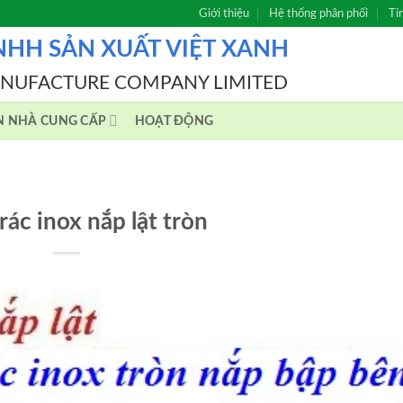
Giới thiệu
Hệ thống phân phối
Ti
NHH SẢN XUẤT VIỆT XANH
ANUFACTURE COMPANY LIMITED
N NHÀ CUNG CẤP
HOẠT ĐỘNG
ác inox nắp lật tròn