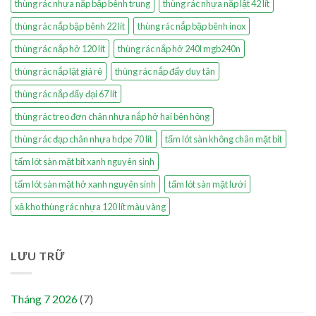
thùng rác nhựa nắp bập bênh trung
thùng rác nhựa nắp lật 42 lít
thùng rác nắp bập bênh 22 lít
thùng rác nắp bập bênh inox
thùng rác nắp hở 120 lít
thùng rác nắp hở 240l mgb240n
thùng rác nắp lật giá rẻ
thùng rác nắp đẩy duy tân
thùng rác nắp đẩy đại 67 lít
thùng rác treo đơn chân nhựa nắp hở hai bên hông
thùng rác đạp chân nhựa hdpe 70 lít
tấm lót sàn không chân mặt bít
tấm lót sàn mặt bít xanh nguyên sinh
tấm lót sàn mặt hở xanh nguyên sinh
tấm lót sàn mặt lưới
xả kho thùng rác nhựa 120 lít màu vàng
LƯU TRỮ
Tháng 7 2026
(7)