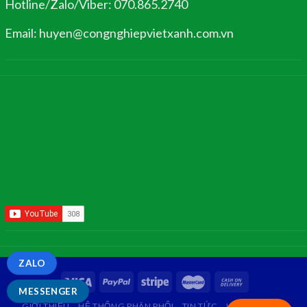
Hotline/Zalo/Viber: 070.865.2740
Email: huyen@congnghiepvietxanh.com.vn
ZALO
MESSENGER
GIỚI THIỆU
HỆ THỐNG PHÂN PHỐI
TIN TỨC
LIÊN HỆ
FAQ