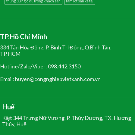
thùng đựng ô dù trong khách sạn
tấm lót sàn xe tải
TP.Hồ Chí Minh
334 Tân Hòa Đông, P. Bình Trị Đông, Q.Bình Tân,
TP.HCM
Hotline/Zalo/Viber: 098.442.3150
Email: huyen@congnghiepvietxanh.com.vn
Huế
Kiệt 344 Trưng Nữ Vương, P. Thủy Dương, TX. Hương
Thủy, Huế