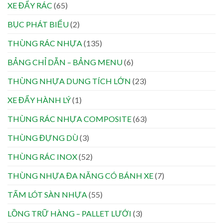
XE ĐẨY RÁC
(65)
BỤC PHÁT BIỂU
(2)
THÙNG RÁC NHỰA
(135)
BẢNG CHỈ DẪN – BẢNG MENU
(6)
THÙNG NHỰA DUNG TÍCH LỚN
(23)
XE ĐẨY HÀNH LÝ
(1)
THÙNG RÁC NHỰA COMPOSITE
(63)
THÙNG ĐỰNG DÙ
(3)
THÙNG RÁC INOX
(52)
THÙNG NHỰA ĐA NĂNG CÓ BÁNH XE
(7)
TẤM LÓT SÀN NHỰA
(55)
LỒNG TRỮ HÀNG – PALLET LƯỚI
(3)