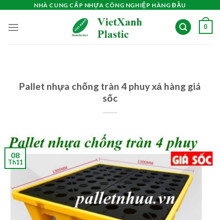
Skip
NHÀ CUNG CẤP NHỰA CÔNG NGHIỆP HÀNG ĐẦU
to
0
content
Pallet nhựa chống tràn 4 phuy xả hàng giá
sốc
08
Th11