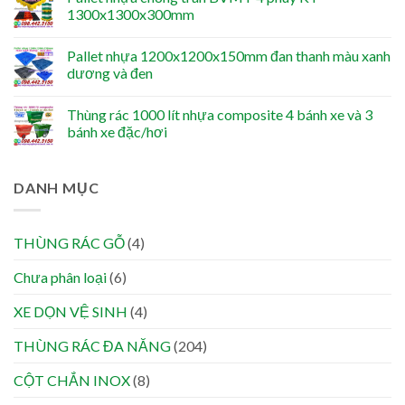
1300x1300x300mm
Pallet nhựa 1200x1200x150mm đan thanh màu xanh
dương và đen
Thùng rác 1000 lít nhựa composite 4 bánh xe và 3
bánh xe đặc/hơi
DANH MỤC
THÙNG RÁC GỖ
(4)
Chưa phân loại
(6)
XE DỌN VỆ SINH
(4)
THÙNG RÁC ĐA NĂNG
(204)
CỘT CHẮN INOX
(8)