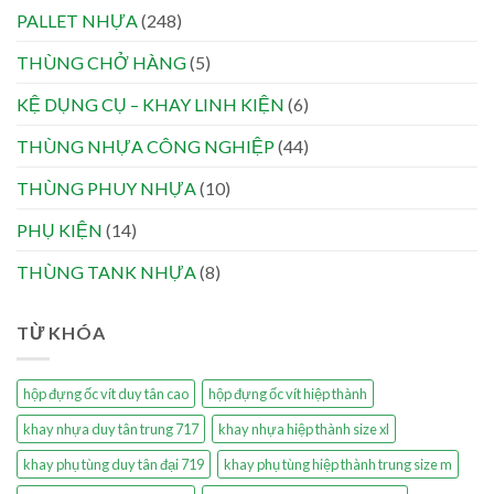
PALLET NHỰA
(248)
THÙNG CHỞ HÀNG
(5)
KỆ DỤNG CỤ – KHAY LINH KIỆN
(6)
THÙNG NHỰA CÔNG NGHIỆP
(44)
THÙNG PHUY NHỰA
(10)
PHỤ KIỆN
(14)
THÙNG TANK NHỰA
(8)
TỪ KHÓA
hộp đựng ốc vít duy tân cao
hộp đựng ốc vít hiệp thành
khay nhựa duy tân trung 717
khay nhựa hiệp thành size xl
khay phụ tùng duy tân đại 719
khay phụ tùng hiệp thành trung size m