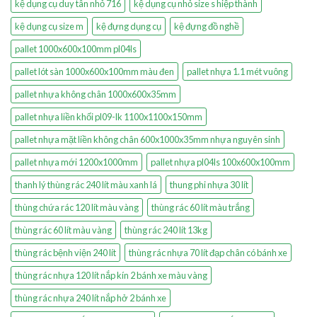
kệ dụng cụ duy tân nhỏ 716
kệ dụng cụ nhỏ size s hiệp thành
kệ dụng cụ size m
kệ đựng dụng cụ
kệ đựng đồ nghề
pallet 1000x600x100mm pl04ls
pallet lót sàn 1000x600x100mm màu đen
pallet nhựa 1.1 mét vuông
pallet nhựa không chân 1000x600x35mm
pallet nhựa liền khối pl09-lk 1100x1100x150mm
pallet nhựa mặt liền không chân 600x1000x35mm nhựa nguyên sinh
pallet nhựa mới 1200x1000mm
pallet nhựa pl04ls 100x600x100mm
thanh lý thùng rác 240 lít màu xanh lá
thung phi nhựa 30 lít
thùng chứa rác 120 lít màu vàng
thùng rác 60 lít màu trắng
thùng rác 60 lít màu vàng
thùng rác 240 lít 13kg
thùng rác bệnh viện 240 lít
thùng rác nhựa 70 lít đạp chân có bánh xe
thùng rác nhựa 120 lít nắp kín 2 bánh xe màu vàng
thùng rác nhựa 240 lít nắp hở 2 bánh xe