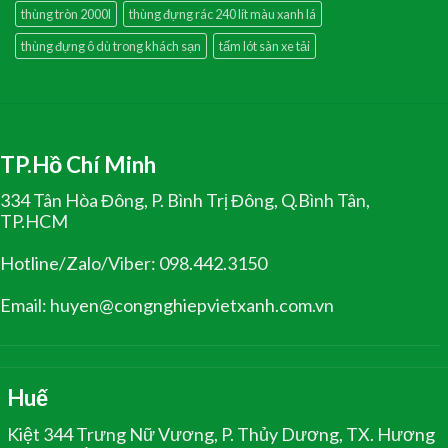
thùng tròn 2000l
thùng đựng rác 240 lít màu xanh lá
thùng đựng ô dù trong khách sạn
tấm lót sàn xe tải
TP.Hồ Chí Minh
334 Tân Hòa Đông, P. Bình Trị Đông, Q.Bình Tân,
TP.HCM
Hotline/Zalo/Viber: 098.442.3150
Email: huyen@congnghiepvietxanh.com.vn
Huế
Kiệt 344 Trưng Nữ Vương, P. Thủy Dương, TX. Hương