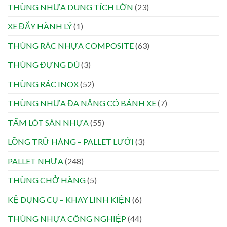
THÙNG NHỰA DUNG TÍCH LỚN
(23)
XE ĐẨY HÀNH LÝ
(1)
THÙNG RÁC NHỰA COMPOSITE
(63)
THÙNG ĐỰNG DÙ
(3)
THÙNG RÁC INOX
(52)
THÙNG NHỰA ĐA NĂNG CÓ BÁNH XE
(7)
TẤM LÓT SÀN NHỰA
(55)
LỒNG TRỮ HÀNG – PALLET LƯỚI
(3)
PALLET NHỰA
(248)
THÙNG CHỞ HÀNG
(5)
KỆ DỤNG CỤ – KHAY LINH KIỆN
(6)
THÙNG NHỰA CÔNG NGHIỆP
(44)