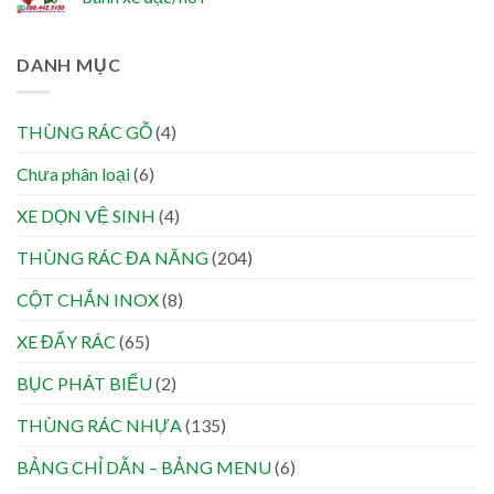
DANH MỤC
THÙNG RÁC GỖ
(4)
Chưa phân loại
(6)
XE DỌN VỆ SINH
(4)
THÙNG RÁC ĐA NĂNG
(204)
CỘT CHẮN INOX
(8)
XE ĐẨY RÁC
(65)
BỤC PHÁT BIỂU
(2)
THÙNG RÁC NHỰA
(135)
BẢNG CHỈ DẪN – BẢNG MENU
(6)