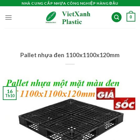
Skip
NHÀ CUNG CẤP NHỰA CÔNG NGHIỆP HÀNG ĐẦU
to
0
content
Pallet nhựa đen 1100x1100x120mm
16
Th10