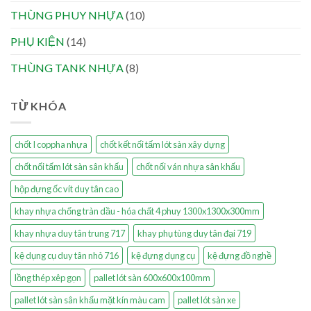
THÙNG PHUY NHỰA
(10)
PHỤ KIỆN
(14)
THÙNG TANK NHỰA
(8)
TỪ KHÓA
chốt I coppha nhựa
chốt kết nối tấm lót sàn xây dựng
chốt nối tấm lót sàn sân khấu
chốt nối ván nhựa sân khấu
hộp đựng ốc vít duy tân cao
khay nhựa chống tràn dầu - hóa chất 4 phuy 1300x1300x300mm
khay nhựa duy tân trung 717
khay phụ tùng duy tân đại 719
kệ dụng cụ duy tân nhỏ 716
kệ đựng dụng cụ
kệ đựng đồ nghề
lồng thép xêp gọn
pallet lót sàn 600x600x100mm
pallet lót sàn sân khấu mặt kín màu cam
pallet lót sàn xe