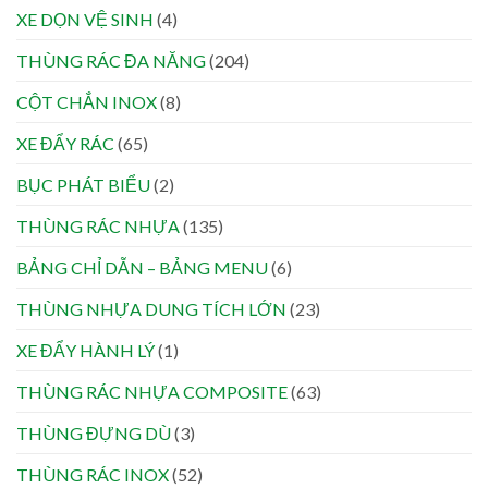
XE DỌN VỆ SINH
(4)
THÙNG RÁC ĐA NĂNG
(204)
CỘT CHẮN INOX
(8)
XE ĐẨY RÁC
(65)
BỤC PHÁT BIỂU
(2)
THÙNG RÁC NHỰA
(135)
BẢNG CHỈ DẪN – BẢNG MENU
(6)
THÙNG NHỰA DUNG TÍCH LỚN
(23)
XE ĐẨY HÀNH LÝ
(1)
THÙNG RÁC NHỰA COMPOSITE
(63)
THÙNG ĐỰNG DÙ
(3)
THÙNG RÁC INOX
(52)