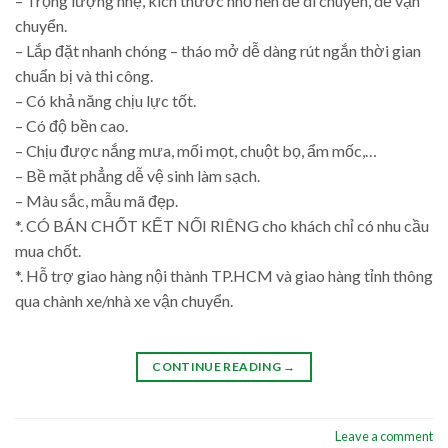
– Trọng lượng nhẹ, kích thước nhỏ nên dễ di chuyển, dễ vận
chuyển.
– Lắp đặt nhanh chóng – tháo mở dễ dàng rút ngắn thời gian
chuẩn bị và thi công.
– Có khả năng chịu lực tốt.
– Có độ bền cao.
– Chịu được nắng mưa, mối mọt, chuột bọ, ẩm mốc,…
– Bề mặt phẳng dễ vệ sinh làm sạch.
– Màu sắc, mẫu mã đẹp.
*. CÓ BÁN CHỐT KẾT NỐI RIÊNG cho khách chỉ có nhu cầu
mua chốt.
*. Hỗ trợ giao hàng nội thành TP.HCM và giao hàng tỉnh thông
qua chành xe/nhà xe vận chuyển.
CONTINUE READING
→
Leave a comment