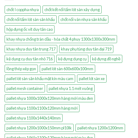
chốt I coppha nhựa
chốt kết nối tấm lót sàn xây dựng
chốt nối tấm lót sàn sân khấu
chốt nối ván nhựa sân khấu
hộp đựng ốc vít duy tân cao
khay nhựa chống tràn dầu - hóa chất 4 phuy 1300x1300x300mm
khay nhựa duy tân trung 717
khay phụ tùng duy tân đại 719
kệ dụng cụ duy tân nhỏ 716
kệ đựng dụng cụ
kệ đựng đồ nghề
lồng thép xêp gọn
pallet lót sàn 600x600x100mm
pallet lót sàn sân khấu mặt kín màu cam
pallet lót sàn xe
pallet mesh container
pallet nhựa 1.1 mét vuông
pallet nhựa 1000x1000x120mm hàng mới màu đen
pallet nhựa 1100x1100x120mm hàng mới
pallet nhựa 1100x1440x140mm
pallet nhựa 1200x1000x150mm pl10lk
pallet nhựa 1200x1200mm
pallet nhựa 1465x1100x120mm hàng mới màu đen