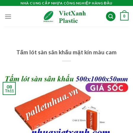
Skip
NHÀ CUNG CẤP NHỰA CÔNG NGHIỆP HÀNG ĐẦU
to
0
content
Tấm lót sàn sân khấu mặt kín màu cam
08
Th11