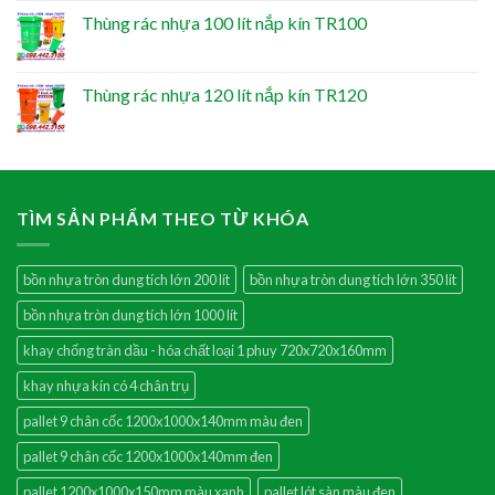
Thùng rác nhựa 100 lít nắp kín TR100
Thùng rác nhựa 120 lít nắp kín TR120
TÌM SẢN PHẨM THEO TỪ KHÓA
bồn nhựa tròn dung tích lớn 200 lít
bồn nhựa tròn dung tích lớn 350 lít
bồn nhựa tròn dung tích lớn 1000 lít
khay chống tràn dầu - hóa chất loại 1 phuy 720x720x160mm
khay nhựa kín có 4 chân trụ
pallet 9 chân cốc 1200x1000x140mm màu đen
pallet 9 chân cốc 1200x1000x140mm đen
pallet 1200x1000x150mm màu xanh
pallet lót sàn màu đen