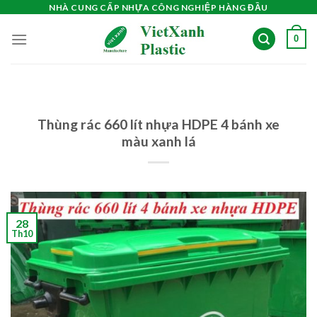
Skip
NHÀ CUNG CẤP NHỰA CÔNG NGHIỆP HÀNG ĐẦU
to
0
content
Thùng rác 660 lít nhựa HDPE 4 bánh xe
màu xanh lá
28
Th10