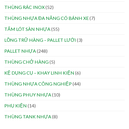
THÙNG RÁC INOX
(52)
THÙNG NHỰA ĐA NĂNG CÓ BÁNH XE
(7)
TẤM LÓT SÀN NHỰA
(55)
LỒNG TRỮ HÀNG – PALLET LƯỚI
(3)
PALLET NHỰA
(248)
THÙNG CHỞ HÀNG
(5)
KỆ DỤNG CỤ – KHAY LINH KIỆN
(6)
THÙNG NHỰA CÔNG NGHIỆP
(44)
THÙNG PHUY NHỰA
(10)
PHỤ KIỆN
(14)
THÙNG TANK NHỰA
(8)