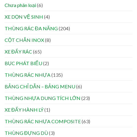
Chưa phân loại
(6)
XE DỌN VỆ SINH
(4)
THÙNG RÁC ĐA NĂNG
(204)
CỘT CHẮN INOX
(8)
XE ĐẨY RÁC
(65)
BỤC PHÁT BIỂU
(2)
THÙNG RÁC NHỰA
(135)
BẢNG CHỈ DẪN – BẢNG MENU
(6)
THÙNG NHỰA DUNG TÍCH LỚN
(23)
XE ĐẨY HÀNH LÝ
(1)
THÙNG RÁC NHỰA COMPOSITE
(63)
THÙNG ĐỰNG DÙ
(3)