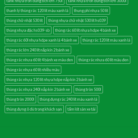
tank nhựa tròn dung tích lớn 750l
tank nhựa tròn dung tích lớn 3000l
thanh lý thùng rác 120 lít màu xanh lá
thung phi nhựa 50 lít
thùng chữ nhật 530 lít
thùng nhựa chữ nhật 530 lít hs039
thùng nhựa đặc hs039-sb
thùng rác 60 lít nhựa hdpe 4 bánh xe
thùng rác 60l nhựa hdpe xanh lá 4 bánh xe
thùng rác 120 lít màu xanh lá
thùng rác lớn 240 lít nắp kín 2 bánh xe
thùng rác nhưa 60 lít 4 bánh xe màu đen
thùng rác nhưa 60 lít màu đen
thùng rác nhựa 60 lít nhiều màu
thùng rác nhựa 120 lít nhựa hdpe nắp kín 2 bánh xe
thùng rác nhựa 240l nắp kín 2 bánh xe
thùng tròn 500l
thùng tròn 2000l
thùng đựng rác 240 lít màu xanh lá
thùng đựng ô dù trong khách sạn
tấm lót sàn xe tải