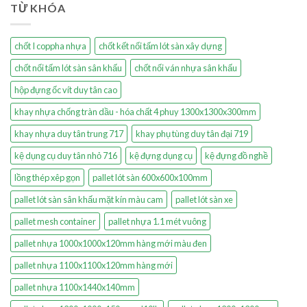
TỪ KHÓA
chốt I coppha nhựa
chốt kết nối tấm lót sàn xây dựng
chốt nối tấm lót sàn sân khấu
chốt nối ván nhựa sân khấu
hộp đựng ốc vít duy tân cao
khay nhựa chống tràn dầu - hóa chất 4 phuy 1300x1300x300mm
khay nhựa duy tân trung 717
khay phụ tùng duy tân đại 719
kệ dụng cụ duy tân nhỏ 716
kệ đựng dụng cụ
kệ đựng đồ nghề
lồng thép xêp gọn
pallet lót sàn 600x600x100mm
pallet lót sàn sân khấu mặt kín màu cam
pallet lót sàn xe
pallet mesh container
pallet nhựa 1.1 mét vuông
pallet nhựa 1000x1000x120mm hàng mới màu đen
pallet nhựa 1100x1100x120mm hàng mới
pallet nhựa 1100x1440x140mm