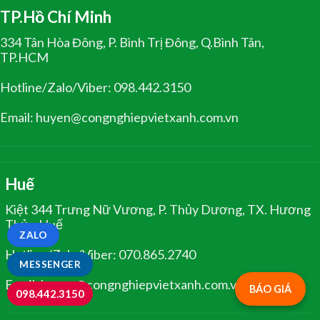
TP.Hồ Chí Minh
334 Tân Hòa Đông, P. Bình Trị Đông, Q.Bình Tân,
TP.HCM
Hotline/Zalo/Viber: 098.442.3150
Email: huyen@congnghiepvietxanh.com.vn
Huế
Kiệt 344 Trưng Nữ Vương, P. Thủy Dương, TX. Hương
Thủy, Huế
ZALO
Hotline/Zalo/Viber: 070.865.2740
MESSENGER
Email: huyen@congnghiepvietxanh.com.vn
BÁO GIÁ
098.442.3150