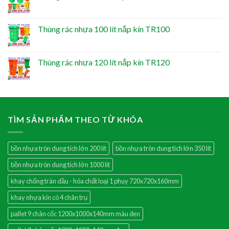
Thùng rác nhựa 100 lít nắp kín TR100
Thùng rác nhựa 120 lít nắp kín TR120
TÌM SẢN PHẨM THEO TỪ KHÓA
bồn nhựa tròn dung tích lớn 200 lít
bồn nhựa tròn dung tích lớn 350 lít
bồn nhựa tròn dung tích lớn 1000 lít
khay chống tràn dầu - hóa chất loại 1 phuy 720x720x160mm
khay nhựa kín có 4 chân trụ
pallet 9 chân cốc 1200x1000x140mm màu đen