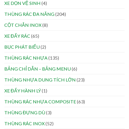
XE DỌN VỆ SINH
(4)
THÙNG RÁC ĐA NĂNG
(204)
CỘT CHẮN INOX
(8)
XE ĐẨY RÁC
(65)
BỤC PHÁT BIỂU
(2)
THÙNG RÁC NHỰA
(135)
BẢNG CHỈ DẪN – BẢNG MENU
(6)
THÙNG NHỰA DUNG TÍCH LỚN
(23)
XE ĐẨY HÀNH LÝ
(1)
THÙNG RÁC NHỰA COMPOSITE
(63)
THÙNG ĐỰNG DÙ
(3)
THÙNG RÁC INOX
(52)