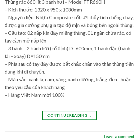
Thùng rác 660 lít 3 bánh hơi – Model FTR660H
– Kích thước: 1320 x 950 x 1080mm
– Nguyên liệu: Nhựa Composite cốt sợi thủy tinh chống cháy,
được gia cường phụ gia tạo độ mịn và bóng bên ngoài thùng.
– Cấu tạo: 02 nắp kín đậy miệng thùng, 01 ngăn chứa rác, có
tay cầm mở nắp lên
– 3 bánh – 2 bánh hơi (cố định) D=600mm, 1 bánh đặc (bánh
lái – xoay) D=150mm
– Phía sau có tay đẩy được bắt chắc chắn vào thân thùng tiện
dụng khi di chuyển.
– Màu sắc: xanh lá, cam, vàng, xanh dương, trắng, đen…hoặc
theo yêu cầu của khách hàng
– Hàng Việt Nam mới 100%
CONTINUE READING
→
Leave a comment