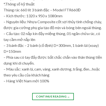
*.Thông số kỹ thuật
Thùng rác 660 lít 3 bánh đặc – Model FTR660Đ
– Kích thước: 1320 x 950 x 1080mm
– Nguyên liệu: Nhựa Composite cốt sợi thủy tinh chống cháy,
được gia cường phụ gia tạo độ mịn và bóng bên ngoài thùng.
– Cấu tạo: 02 nắp kín đậy miệng thùng, 01 ngăn chứa rác, có
tay cầm mở nắp lên
– 3 bánh đặc – 2 bánh (cố định) D=300mm, 1 bánh lái (xoay)
D=150mm
– Phía sau có tay đẩy được bắt chắc chắn vào thân thùng tiện
dụng khi di chuyển.
– Màu sắc: xanh lá, cam, vàng, xanh dương, trắng, đen…hoặc
theo yêu cầu của khách hàng
– Hàng Việt Nam mới 100%
CONTINUE READING
→