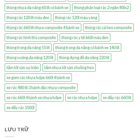
thùng nhựa đa năng 60 lít có bánh xe
thùng phân loại rác 2 ngăn 80lx2
thùng rác 120 lít màu đen
thùng rác 120l màu vàng
thùng rác 660 lít nhựa composite 4 bánh xe
thùng rác cà heo composite
thùng rác hình thú composite
thùng rác y tế 660l màu đen
thùng trong đa năng 55 lít
thùng trong đa năng có bánh xe 140 lít
thùng vuông đa năng 120 lít
thùng đựng đồ đa năng 220 lít
tấm lót sàn sự kiện
tấm nhựa lót sàn chuồng heo
xe gom rác nhựa hdpe 660l 4 bánh xe
xe rác 480 lít 3 bánh đặc nhựa composite
xe rác 660l 4 bánh xe nhựa hdpe
xe rác nhựa hdpe
xe đẩy rác 660 lít
xe đẩy rác 1000l
LƯU TRỮ