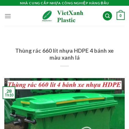
Skip
NHÀ CUNG CẤP NHỰA CÔNG NGHIỆP HÀNG ĐẦU
to
0
content
Thùng rác 660 lít nhựa HDPE 4 bánh xe
màu xanh lá
28
Th10