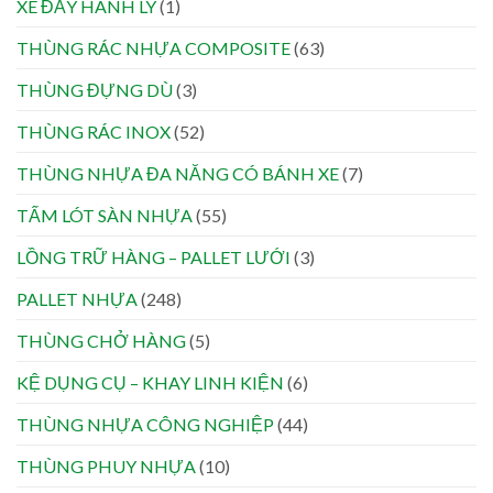
XE ĐẨY HÀNH LÝ
(1)
THÙNG RÁC NHỰA COMPOSITE
(63)
THÙNG ĐỰNG DÙ
(3)
THÙNG RÁC INOX
(52)
THÙNG NHỰA ĐA NĂNG CÓ BÁNH XE
(7)
TẤM LÓT SÀN NHỰA
(55)
LỒNG TRỮ HÀNG – PALLET LƯỚI
(3)
PALLET NHỰA
(248)
THÙNG CHỞ HÀNG
(5)
KỆ DỤNG CỤ – KHAY LINH KIỆN
(6)
THÙNG NHỰA CÔNG NGHIỆP
(44)
THÙNG PHUY NHỰA
(10)