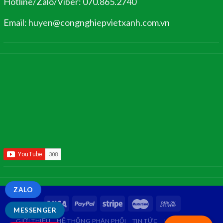
Hotline/Zalo/Viber: 070.865.2740
Email: huyen@congnghiepvietxanh.com.vn
ZALO
MESSENGER
GIỚI THIỆU
HỆ THỐNG PHÂN PHỐI
TIN TỨC
LIÊN HỆ
FAQ