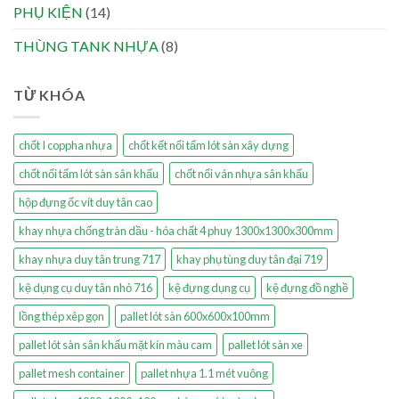
PHỤ KIỆN
(14)
THÙNG TANK NHỰA
(8)
TỪ KHÓA
chốt I coppha nhựa
chốt kết nối tấm lót sàn xây dựng
chốt nối tấm lót sàn sân khấu
chốt nối ván nhựa sân khấu
hộp đựng ốc vít duy tân cao
khay nhựa chống tràn dầu - hóa chất 4 phuy 1300x1300x300mm
khay nhựa duy tân trung 717
khay phụ tùng duy tân đại 719
kệ dụng cụ duy tân nhỏ 716
kệ đựng dụng cụ
kệ đựng đồ nghề
lồng thép xêp gọn
pallet lót sàn 600x600x100mm
pallet lót sàn sân khấu mặt kín màu cam
pallet lót sàn xe
pallet mesh container
pallet nhựa 1.1 mét vuông