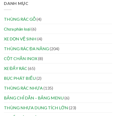
DANH MỤC
THÙNG RÁC GỖ
(4)
Chưa phân loại
(6)
XE DỌN VỆ SINH
(4)
THÙNG RÁC ĐA NĂNG
(204)
CỘT CHẮN INOX
(8)
XE ĐẨY RÁC
(65)
BỤC PHÁT BIỂU
(2)
THÙNG RÁC NHỰA
(135)
BẢNG CHỈ DẪN – BẢNG MENU
(6)
THÙNG NHỰA DUNG TÍCH LỚN
(23)