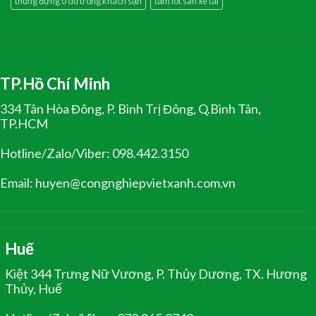
thùng đựng ô dù trong khách sạn
tấm lót sàn xe tải
TP.Hồ Chí Minh
334 Tân Hòa Đông, P. Bình Trị Đông, Q.Bình Tân,
TP.HCM
Hotline/Zalo/Viber: 098.442.3150
Email: huyen@congnghiepvietxanh.com.vn
Huế
Kiệt 344 Trưng Nữ Vương, P. Thủy Dương, TX. Hương
Thủy, Huế