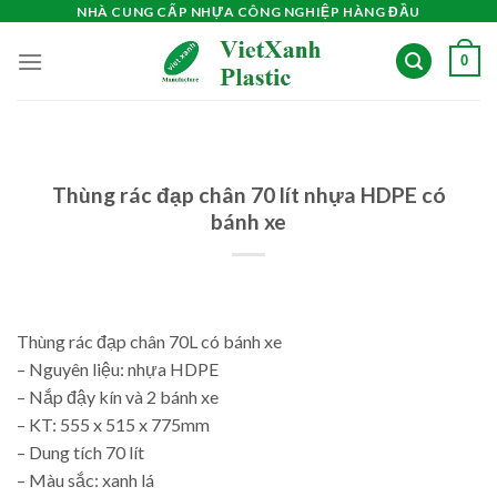
Skip
NHÀ CUNG CẤP NHỰA CÔNG NGHIỆP HÀNG ĐẦU
to
0
content
Thùng rác đạp chân 70 lít nhựa HDPE có
bánh xe
Thùng rác đạp chân 70L có bánh xe
– Nguyên liệu: nhựa HDPE
– Nắp đậy kín và 2 bánh xe
– KT: 555 x 515 x 775mm
– Dung tích 70 lít
– Màu sắc: xanh lá